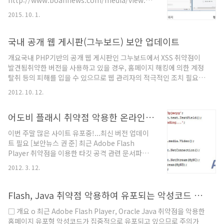
http://www.boannews.com/media/view.asp?
이터 보호: 많은 기업은 고객의 개인정보와 금융 데
idx=48023&skind=5 ▲ 가짜 및 정상 로그인 페이
이터를 보유합니다. 이러한 데이터가 유출되면 고객
2015. 10. 1.
지 비교 안랩(대표 권치중, www.ahnlab.com)은
신뢰를 잃을 수 있으며, 법적인 문제를 유발할 수도
최근 사용자 아이핀 계정 탈취, 악성코드 유포 목적
있습니다. 재무 정보 관리: 회사의 재무 정보는..
의 정교한 가짜 포털 웹사이트를 발견했다고 밝혔
국내 공개 웹 게시판(그누보드) 보안 업데이트
다. 이에 사용자는 △의심 웹 사이트 방문 및 메
개요국내 PHP기반의 공개 웹 게시판인 그누보드에서 XSS 취약점이
일/SNS내 URL실행 자제 △응용프로그램 최신 버
발견됨취약한 버전을 사용하고 있을 경우, 홈페이지 해킹에 의한 계정
전 유지 △백신 업데이트 및 실시간 감시 필수 등의
탈취 등의 피해를 입을 수 있으므로 웹 관리자의 적극적인 조치 필요
주의가 필요하다고 당부했다. [아이핀 계정 탈취 피
해당시스템영향받는 소프트웨어 - 그누보드 4.36.05 및 이전 버전 해
싱 사이트 사례]공격자는 유명 포털 로그인 화면으
2012. 10. 12.
결방안기존 그누보드 사용자는 업데이트가 적용된 상위 버전으로 업
로 위장한 피싱 사이트를 제작하고, 사용자의 아이
그레이드 [1] ※ 패치 작업 이전에 원본 파일은 백업 필요그누보드를
핀(i-PIN) 정보 탈취를 시도했다. 먼저 사용자가 메
어도비 플래시 취약점 악용한 온라인게임핵 유포 주의
새로 설치하는 이용자 - 반드시 보안패치가 적용된 최신버전(4.36.06
일, SN..
이상)을 설치 용어 정리PHP : 동적인 웹사이트를 위한 서버 측 스크립
이번 주말 많은 사이트 유포중!...최신 버전 업데이
트 언어XSS (Cross Site Scripting) : 웹사이트 관리자가 아닌 이가
트 필요 [보안뉴스 권 준] 최근 Adobe Flash
웹페이지에 클라이언트 사이드 스크립트를 삽입하여 다른 사용자가
Player 취약점을 이용한 타깃 공격 관련 문서파일
이를 실행..
이 확인됐다고 발표한 안랩
2012. 3. 12.
ASEC(http://asec.ahnlab.com)은 이번 주말에
앞서 언급한 타킷 공격과 관련된 취약점을 국내 웹
사이트를 통해 전파되는 온라인게임핵도 이용하여
Flash, Java 취약점 악용하여 유포되는 악성코드 피해
악성코드를 감염시키는 것으로 확인됐다고 밝혔다.
□ 개요 o 최근 Adobe Flash Player, Oracle Java 취약점을 악용한
해당 취약점은 웹페이지에 삽입된 악성 SWF 파일에
홈페이지 유포형 악성코드가 집중적으로 유포되고 있으므로 주의가
서 아래와 같은 액션 스크립트로 MP4 파일을 로드