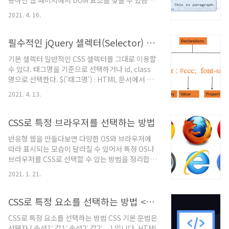
용하면 웹 페이지에서 DOM 요소를 찾을 수 있습니
deepskyblue; } .parent { width: 300px;
다. 대부분의 경우 jQuery에서 선택기 함수 $()로 시
height: ..
2021. 4. 16.
작합니다. $(selector expression, context)
jQuery(selector expression, context) 선택기
표현식 매개 변수는 요소와 일치하는 패턴을 지정합
필수적인 jQuery 셀렉터(Selector) 기능
니다. jQuery는 CSS 선택기 패턴과 요소를 일치시
기본 셀렉터 일반적인 CSS 셀렉터를 그대로 이용할
키는 자체 패턴을 사용합니다. 컨텍스트 매개 변수
수 있다. 태그명을 기준으로 선택하거나 id, class
는 선택 사항입니다. jQuery가 일치하는 요소를 검
명으로 선택한다. $('태그명') : HTML 문서에서 해
색하기 시작하는 DOM 계층 구조의 요소를 지정합
당 태그를 모두 선택 $('#id') : HTML 문서에서 해당
니다. jQuery에서 일반적으로 사용되는 선택기를
2021. 4. 13.
id가 지정된 element 선택 $('.class명') : HTML
살펴 보겠습니다. 이름으로 요소 선택 : 가장 ..
문서에서 해당 class가 지정된 모든 element 선택
- HTML Paragraph Element Division
CSS로 특정 브라우저를 선택하는 방법
Element Division Element - Script
반응형 웹을 만들다보면 다양한 OS와 브라우저에
$(function(){ var element = $('p');
따라 표시되는 모습이 달라질 수 있어서 특정 OS나
alert(element.html()); element =
브라우저를 CSS로 선택할 수 있는 방법을 정리합니
$('#divID'); alert(element.html()); element
다. 다양한 OS와 브라우저에 적합하게 일반적인
= $('.className'..
2021. 1. 21.
CSS 속성만으로는 다소 어려움이 있다. 선택자와
가상선택자 CSS로 특정 요소를 선택하는 방법 CSS
기본 문법은 선택자 { 속성1: 값1; 속성2: 값2; ... } 입
CSS로 특정 요소를 선택하는 방법 <가상선택자>
니다. HTML 문서에 여러 스타일을 적용하는데
CSS로 특정 요소를 선택하는 방법 CSS 기본 문법은
CSS로 특정 요소를 선택하는 방법에 대해서 정리합
선택자 { 속성1: 값1; 속성2: 값2; ... } 입니다. HTML