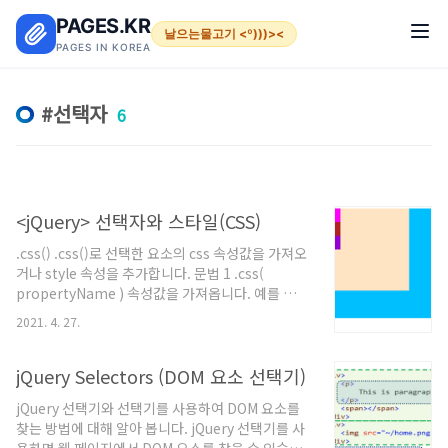
본문 바로가기
PAGES.KR
날으는물고기 <º)))><
PAGES IN KOREA
선택자
6
<jQuery> 선택자와 스타일(CSS)
.css() .css()로 선택한 요소의 css 속성값을 가져오
거나 style 속성을 추가합니다. 문법 1 .css(
propertyName ) 속성값을 가져옵니다. 예를 들어
$( "h1" ).css( "color" ); 는 h1 요소의 스타일 중
2021. 4. 27.
color 속성의 값을 가져옵니다. 문법 2 .css(
propertyName, value ) style 속성을 추가합니
다. 예를 들어 $( "h1" ).css( "color", "green" );
jQuery Selectors (DOM 요소 선택기)
는 h1 요소에 style 속성을 추가하여 글자색을 녹색
jQuery 선택기와 선택기를 사용하여 DOM 요소를
으로 바꿉니다. ... .grand { width: 400px;
찾는 방법에 대해 알아 봅니다. jQuery 선택기를 사
height: 400px; background-color: