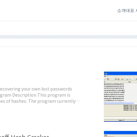
소개
대표 
recovering your own lost passwords
ogram Description This program is
ypes of hashes. The program currently
asily added by creating a custom external
off Hash Cracker