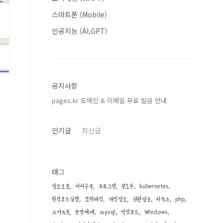
스마트폰 (Mobile)
인공지능 (AI,GPT)
공지사항
pages.kr 도메인 & 이메일 무료 발급 안내
인기글
최신글
태그
정보보호
서버구축
프로그램
윈도우
kubernetes
원격코드실행
모의해킹
개인정보
권한상승
리눅스
php
스마트폰
운영체제
mysql
악성코드
Windows