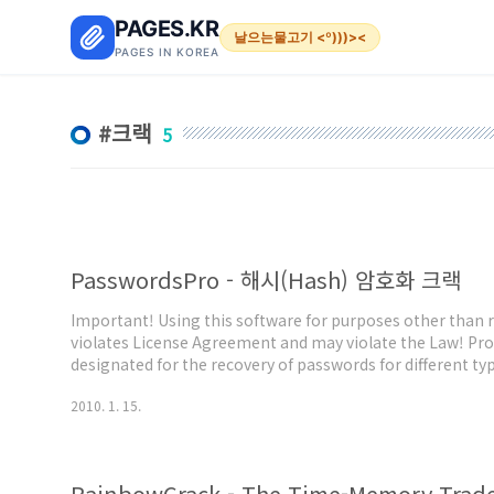
본문 바로가기
PAGES.KR
날으는물고기 <º)))><
PAGES IN KOREA
크랙
5
PasswordsPro - 해시(Hash) 암호화 크랙
Important! Using this software for purposes other than 
violates License Agreement and may violate the Law! Pr
designated for the recovery of passwords for different t
supports about 30 types of hashes, and new ones can be e
2010. 1. 15.
hashing DLL-module. The actu..
RainbowCrack - The Time-Memory Trade