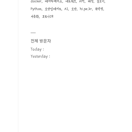
docker
데이타베이스
네트워크
API
해킹
물고기
Python
보안업데이트
AI
보안
hi.pe.kr
취약점
자동화
코로나19
전체 방문자
Today :
Yesterday :