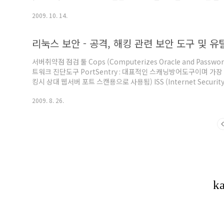
- 64 2. 123456789 - 18 3. alejandra - 11 4. 111111 - 10 5. albe
2009. 10. 14.
리눅스 보안 - 공격, 해킹 관련 보안 도구 및 유
서버취약점 점검 툴 Cops (Computerizes Oracle and Pass
트워크 진단도구 PortSentry : 대표적인 스캐닝방어도구이며 가
킹시 상대 웹서버 포트 스캔용으로 사용됨) ISS (Internet Securi
검해주는 도구 CGI scanner : 웹서버의 취약점을 스캐닝하는 도구 (cg
2009. 8. 26.
기 IcmpInfo : DOS공격등을 하는 ICMP 프로토콜의 ..