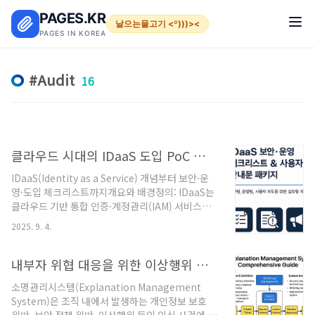
본문 바로가기
PAGES.KR
날으는물고기 <º)))><
PAGES IN KOREA
Audit
16
클라우드 시대의 IDaaS 도입 PoC 전략과 보안 강화 운영 가이드
IDaaS(Identity as a Service) 개념부터 보안·운
영·도입 체크리스트까지개요와 배경정의: IDaaS는
클라우드 기반 통합 인증·계정관리(IAM) 서비스입
니다. 사내·SaaS·하이브리드 환경의 로그인, 권한,
2025. 9. 4.
계정 생애주기(JML)를 표준 프로토콜로 일원화합
니다.왜 지금 필요한가멀티/SaaS 확산: Google
Workspace, M365, Salesforce, GitHub, Slack
내부자 위협 대응을 위한 이상행위 티켓 및 소명 절차 자동화 관리 시스템
등 앱 증가규제·감사: ISMS-P/개인정보보호법 등
소명관리시스템(Explanation Management
접근통제·계정관리 증빙 요구원격·하이브리드 근
System)은 조직 내에서 발생하는 개인정보 보호
무: 외부 접속과 디바이스 다양성TCO 절감: 사내