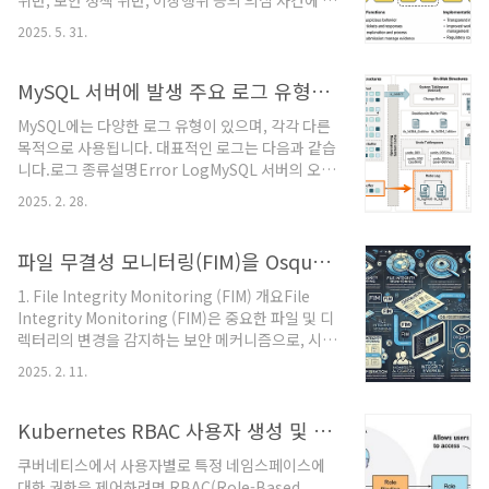
위반, 보안 정책 위반, 이상행위 등의 의심 사건에 대
IdP/SSO 직접 운영의 복잡성·인력·가용성 부담 해
해 관련자가 합리적인 사유와 근거를 제시하고, 이
소표준·구성요소 한눈에프로토콜SAML 2.0: 엔터
2025. 5. 31.
를 체계적으로 검토·승인·관리하는 통합 플랫폼입
프라이즈 앱(레거시/사내) 중심OIDC(OpenID ..
니다.도입 배경규제 강화: 개인정보보호법, GDPR
등 개인정보 보호 규제 강화내부 위협 증가: 내부자
MySQL 서버에 발생 주요 로그 유형과 설정 및 활용 방법, 유지보수
에 의한 정보 유출 및 보안 사고 증가업무 효율성: 수
MySQL에는 다양한 로그 유형이 있으며, 각각 다른
동적 소명 처리 방식의 한계 극복투명성 확보: 공정
목적으로 사용됩니다. 대표적인 로그는 다음과 같습
하고 투명한 조사 및 처리 절차 필요시스템 아키텍
니다.로그 종류설명Error LogMySQL 서버의 오류
처[보안솔루션/업무시스템] → [SIEM/통합로그관
및 중요한 이벤트를 기록General Query
리] → [소명관리시스템] → [승인자/관리자] ↓[이
2025. 2. 28.
LogMySQL 서버에서 실행되는 모든 쿼리를 기록
상행위 탐지] → [티켓 생성] → [소명 요청] → [소
Slow Query Log실행 시간이 오래 걸리는 쿼리를
명 ..
기록Binary Log (binlog)데이터 변경 사항을 기
파일 무결성 모니터링(FIM)을 Osquery 통해 완벽한 이벤트 탐지 활용
록하여 복구 및 복제를 지원Relay Log레플리케이
1. File Integrity Monitoring (FIM) 개요File
션(slave) 서버에서 binlog를 받아 처리하는 로그
Integrity Monitoring (FIM)은 중요한 파일 및 디
Audit LogMySQL Enterprise Edition에서 제공
렉터리의 변경을 감지하는 보안 메커니즘으로, 시스
하는 사용자 활동 감시 로그Performance
템 침입 탐지, 무단 수정 감지, 규제 준수 목적 등에
SchemaMySQL 서버 내부의 실행 통계를 수집하
2025. 2. 11.
활용됩니다. osquery는 다양한 운영 체제에서 FIM
는 로그Selecting General Query Log an..
을 지원하며, 각각의 플랫폼에서 다음과 같은 이벤
트 수집 방식을 사용합니다.Linuxfile_events
Kubernetes RBAC 사용자 생성 및 역할 기반 액세스 권한 제어
(inotify 사용)process_file_events (Audit 사
쿠버네티스에서 사용자별로 특정 네임스페이스에
용)Windowsntfs_journal_events (NTFS
대한 권한을 제어하려면 RBAC(Role-Based