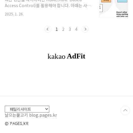
Journaling 사용)macOSfile_events
Access Control)를 활용해야 합니다. 아래는 사용
(FSEvents 사용)2. osquery에서 FIM 활성화기본
자에게 특정 네임스페이스에 권한을 부여하는 방법
적으로 FIM 기능은 비활성화되어 있으며, 다음 설
2025. 1. 26.
입니다.1. 사용자 생성 및 인증서 발급쿠버네티스는
정..
기본적으로 사용자 관리를 제공하지 않으므로, 인증
서를 통해 사용자를 식별합니다.# 사용자 개인 키 생
1
2
3
4
성openssl genrsa -out username.key 2048#
CSR(Certificate Signing Request) 생성
openssl req -new -key username.key -out
username.csr -subj "/CN=username"# CSR
을 쿠버네티스 CA로 서명하여 인증서 발급
openssl x509 -req -in us..
날으는물고기 blog.pages.kr
© PAGES.KR