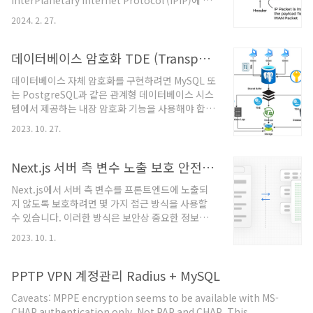
InterPlanetary Internet Protocol (IPIP)에 대
JavaScript로 직접 작성하여 실행할 수 있게 해주
해 설명합니다. 현재 IPv6 주소 할당률을 고려하면
는 혁신적인 도구입니다.1. 다양한 함수 유형 지원
2024. 2. 27.
주소 공간 소진 문제를 처리할 충분한 시간이 있지
함수 유형설명활용 예시Scalar Functions각 행마
만, 인터넷의 역사와 양자 기술 및 우주 탐사의 과학
다 하나의 결과 반환생일로 ..
적 진보는 더 큰 주소 방식의 필요성을 증가시킵니
데이터베이스 암호화 TDE (Transparent Data Encryption) 방법
다. 따라서 인터넷 프로토콜 주소 공간은 가능한 한
데이터베이스 자체 암호화를 구현하려면 MySQL 또
빨리 증가해야 합니다. IPIP 주소는 네트워크 인터
는 PostgreSQL과 같은 관계형 데이터베이스 시스
페이스와 인터넷에 연결할 수 있는 다양한 입자를
템에서 제공하는 내장 암호화 기능을 사용해야 합니
위한 256비트 식별자입니다. 우리 은하계에 대략
다. 다음은 각 데이터베이스 시스템에서 데이터베이
10^55개의 행성이 있고, 지구상의 모래 입자 수
2023. 10. 27.
스와 테이블 수준에서 암호화를 구현하는 방법에 대
(10^22)를 각 행성의 네트워크 장치 수의 평균 기준
한 간단한 코드 예제입니다. MySQL에서 데이터베
으로 가정할 때, 인터플래너터리 인..
이스 및 테이블 암호화 MySQL에서 InnoDB 스토
Next.js 서버 측 변수 노출 보호 안전조치
리지 엔진을 사용하는 경우, 테이블 수준에서 암호
Next.js에서 서버 측 변수를 프론트엔드에 노출되
화를 구현할 수 있습니다. a. 먼저, 마스터 키를 생성
지 않도록 보호하려면 몇 가지 접근 방식을 사용할
합니다. CREATE MASTER KEY ENCRYPTION
수 있습니다. 이러한 방식은 보안상 중요한 정보를
BY PASSWORD 'YourMasterPassword'; b. 다
안전하게 처리하는 데 도움이 됩니다. 환경 변수 사
음으로, 암호화할 테이블을 생성하고 암호화 옵션을
2023. 10. 1.
용: 환경 변수는 .env.local 파일을 통해 관리됩니
설정합니다. CREATE TABLE encrypted_table
다. 이 파일에 중요한 서버 측 정보를 저장하고,
( id IN..
process.env를 통해 접근할 수 있습니다. 환경 변
PPTP VPN 계정관리 Radius + MySQL
수는 클라이언트 측에서 접근할 수 없으며, 서버 측
Caveats: MPPE encryption seems to be available with MS-
에서만 사용됩니다. // .env.local 파일에 추가
CHAP authentication only. Not PAP and CHAP. This