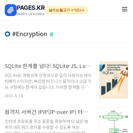
본문 바로가기
PAGES.KR
날으는물고기 <º)))><
PAGES IN KOREA
Encryption
8
SQLite 한계를 넘다! SQLite-JS, LumoSQL, LiveStore 혁신적 확장기술
SQLite는 경량성과 안정성으로 널리 사용되는 데이
터베이스이지만, 복잡한 비즈니스 로직이나 고급 기
능 구현에는 한계가 있습니다. 이러한 한계를 극복
하기 위해 다양한 확장 기술들이 개발되었으며, 대
2025. 6. 14.
표적인 세 가지 확장 기술인 SQLite-JS,
LumoSQL, LiveStore를 소개합니다.SQLite-JS:
JavaScript로 SQLite를 확장하다SQLite-JS는
원격지 서버간 IPIP(IP-over-IP) 터널링(라우팅 및 암호화) 연결
SQLite 데이터베이스에 JavaScript 실행 환경을
인터넷 프로토콜 주소 표준을 확장하여 더 넓은 범
통합하는 공식 확장 도구입니다. SQL만으로는 구현
위의 네트워크 장치를 수용할 수 있도록 하는
하기 어려운 복잡한 데이터 처리 로직을