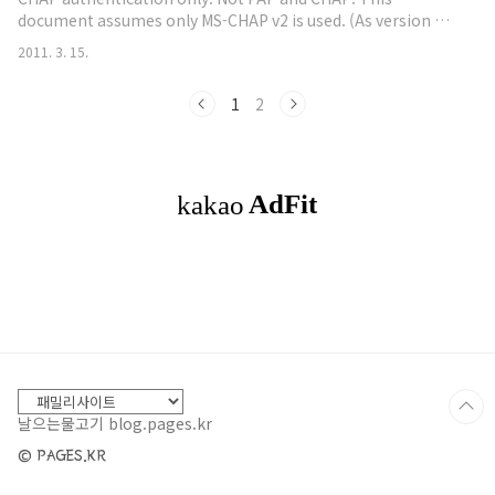
SECRET_KEY=mysecretkey // Next.js 페이지
document assumes only MS-CHAP v2 is used. (As version 1
에서 환경 변수 사용 const secretKey =
is totally broken securitywise.) PPP and kernel: Note:
process.env.SECRET_KEY; 서버 측 데이터 가져
2011. 3. 15.
patching the kernel is only required if you are using a
오기: 프론트엔드에서 서버 측 데이터를 가져올 때,
kernel version below 2.6.15-rc1 -- James Cameron, 2005-
클라..
1
2
11-16. Patch your kernel sources with the mppeinstall.sh
script in linux..
날으는물고기 blog.pages.kr
© PAGES.KR