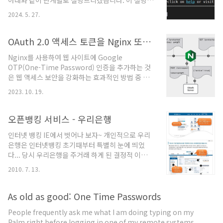
아래와 같이 단계별로 설명드리겠습니다. 이 설명은
다.OTP(One-Time Password) 개요OTP는 단일
주로 Linux 시스템에 기반하고 있으며, Google
세션 또는 거래에서만 유효한 일회용 비밀번호입니
2024. 5. 27.
Authenticator를 사용합니다.1단계: 필요한 패키
다. 주로 SMS, 이메일, 또는 전용 인증 앱을 통해 전
지 설치하기Google Authenticator PAM
달됩니다.2FA 및 O..
(Pluggable Authentication Module) 설치대부
OAuth 2.0 액세스 토큰을 Nginx 또는 Nginx Plus로 검증
분의 Linux 배포판에서는 libpam-google-
Nginx를 사용하여 웹 사이트에 Google
authenticator 패키지를 설치할 수 있습니다.
OTP(One-Time Password) 인증을 추가하는 것
CentOS나 Fedora와 같은 RHEL 기반 시스템에서
은 웹 액세스 보안을 강화하는 효과적인 방법 중 하
는 다음 명령어를 사용합니다.sudo yum install
나입니다. Google OTP 인증을 구현하려면 먼저
google-authenticatorUbuntu나 Debian 기반
2023. 10. 19.
Python 및 PIP를 설치해야 합니다. Python 및 필
시스템에서는 다음 명령어..
수 라이브러리 설치 서버에 Python을 설치하고, 필
요한 라이브러리를 설치하세요. sudo apt-get
오픈뱅킹 서비스 - 우리은행
update sudo apt-get install python3
인터넷 뱅킹 IE에서 벗어나 보자~ 개인적으로 우리
python3-pip pip3 install flask pyotp Flask
은행은 인터넷뱅킹 초기때부터 특별히 눈에 띄었
애플리케이션 작성 Google OTP 인증을 처리할 간
다... 당시 우리은행을 주거래 하게 된 결정적 이유가
단한 Flask 애플리케이션을 작성합니다. from
인터넷뱅킹이였다... 이번에도 기대를 저버리지 않
flask import Flask, render_template,
2010. 7. 13.
았다. 우리은행 오픈뱅킹 :
request, red..
https://ubi.wooribank.com/ 우리은행 오픈뱅
킹의 의미 : http://openweb.or.kr/?p=3246
As old as good: One Time Passwords
People frequently ask me what I am doing typing on my
Palm right before logging in one of my remote systems.