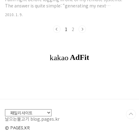
The answer is quite simple: “generating my next
password”. People always seem puzzled by that answer…
2010. 1. 9.
Maybe I am just too old to have had only telnet sessions
available to remote connections (that was the time before
1
2
SSH took over)... or maybe I am just too paranoid
regarding the access t..
날으는물고기 blog.pages.kr
© PAGES.KR