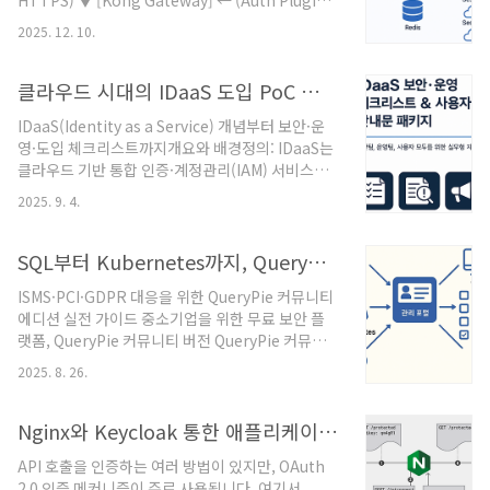
HTTPS) ▼ [Kong Gateway] ← (Auth Plugin /
게 붙이는 방법왜 oauth2-proxy인가oauth2-
Custom Plugin / Session Plugin) │ ├─
proxy는 애플리케이션 자체에 로그인 로직을 넣지
2025. 12. 10.
/auth → Auth Service (로그인/로그아웃, 세션
않고도, 앞단에서..
생성) ├─ /app1 → App1 Service ├─ /app2
→ App2 Service └─ /app3 → App3 Service
클라우드 시대의 IDaaS 도입 PoC 전략과 보안 강화 운영 가이드
여기서 중요한 포인트Kong이 모든 서비스 앞에 서
IDaaS(Identity as a Service) 개념부터 보안·운
있는 “인증 게이트” 역할도메인/서브도메인 동일
영·도입 체크리스트까지개요와 배경정의: IDaaS는
→ 쿠키 기반 SSO ..
클라우드 기반 통합 인증·계정관리(IAM) 서비스입
니다. 사내·SaaS·하이브리드 환경의 로그인, 권한,
2025. 9. 4.
계정 생애주기(JML)를 표준 프로토콜로 일원화합
니다.왜 지금 필요한가멀티/SaaS 확산: Google
Workspace, M365, Salesforce, GitHub, Slack
SQL부터 Kubernetes까지, QueryPie로 완성하는 통합 접근제어와 감사
등 앱 증가규제·감사: ISMS-P/개인정보보호법 등
ISMS·PCI·GDPR 대응을 위한 QueryPie 커뮤니티
접근통제·계정관리 증빙 요구원격·하이브리드 근
에디션 실전 가이드 중소기업을 위한 무료 보안 플
무: 외부 접속과 디바이스 다양성TCO 절감: 사내
랫폼, QueryPie 커뮤니티 버전 QueryPie 커뮤니
IdP/SSO 직접 운영의 복잡성·인력·가용성 부담 해
티 에디션 활용 SQL·서버·Kubernetes·Web 통합
소표준·구성요소 한눈에프로토콜SAML 2.0: 엔터
2025. 8. 26.
보안 접근제어 한눈에 요약대상/목적: 중소기업·스
프라이즈 앱(레거시/사내) 중심OIDC(OpenID ..
타트업 등 보안 인프라 접근성이 낮은 조직을 위해,
최대 5인이 사용할 수 있는 운영 가능한 무료 배포
Nginx와 Keycloak 통한 애플리케이션 OIDC 메커니즘 클라이언트 인증
판.범위: DB(데이터베이스), 서버(SSH 등),
API 호출을 인증하는 여러 방법이 있지만, OAuth
Kubernetes, 내부 웹앱/관리콘솔까지 단일 포털
2.0 인증 메커니즘이 주로 사용됩니다. 여기서