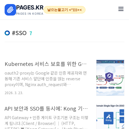
본문 바로가기
PAGES.KR
날으는물고기 <º)))><
PAGES IN KOREA
SSO
7
Kubernetes 서비스 보호를 위한 Google 인증 게이트 (oauth2-proxy)
oauth2-proxy는 Google 같은 인증 제공자와 연
동해 기존 서비스 앞단에 인증을 얹는 reverse
proxy이며, Nginx auth_request와
Kubernetes Ingress annotation 방식 모두를
2026. 3. 23.
지원합니다. 또한 Google provider를 사용할 때
는 Google Cloud Console에 OAuth 클라이언트
ID를 만들고, oauth2-proxy의 callback 경로를
API 보안과 SSO를 동시에: Kong 기반 엔터프라이즈 인증 아키텍처 설계 전략
승인된 redirect URI로 등록하는 방식이 기본 흐름
API Gateway + 인증 게이트 구조기본 구조는 이렇
입니다.oauth2-proxy로 Google 로그인 연동하
게 됩니다.[Client / Browser] │ (HTTP,
기Kubernetes Ingress 앞단 인증을 가장 깔끔하