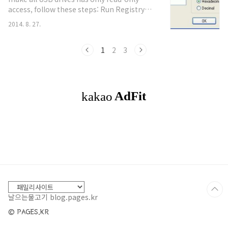
스토리지로 구분된다. 컨트롤러 펌웨어의 설계 취약
access, follow these steps: Run Registry
점을 이용해 펌웨어를 변조하면, USB 저장장치에
Editor (regedit).Navigate to the following
원격으로 악성코드를 담을 수 있다. 문제는 이렇게
2014. 8. 27.
registry
변조된 USB 저장장치가 저장 기능 이외의 용도로도
key:HKEY_LOCAL_MACHINE\SYSTEM\CurrentControlSet\Control
쓰일 수 있다는 것이다. 출처 :..
a New Key named as
1
2
3
StorageDevicePolicies.Highlight
StorageDevicePolicies, and then create a
New DWORD (32-bit) Value named as
WriteProtect.Double click on Write..
날으는물고기 blog.pages.kr
© PAGES.KR