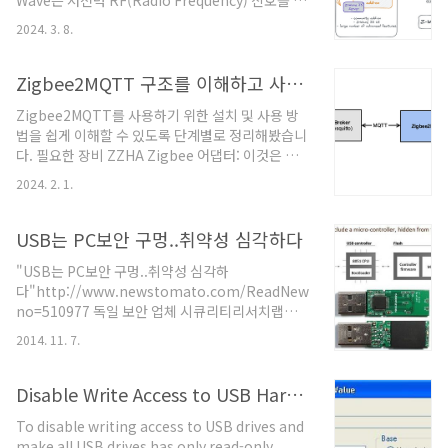
Wave는 저전력 RF(Radio Frequency) 신호를 사
부분의 USB 이동식 디스크는 고유한 시리얼 넘버를
용하여 스마트 홈 장치들 간의 통신을 가능하게 하
가지고 있습니다. 이를 통해 특정 장치를 식별할 수
2024. 3. 8.
는 무선 통신 프로토콜입니다. 이 프로토콜은 다양
있습니다.클래스 코드 (Class Code): USB 장치에
한 스마트 홈 장치들, 예를 들어 조명, 잠금 장치, 온
는 클래스 코드가 ..
도 조절기, 센서 등을 제어하기 위해 널리 사용됩니
Zigbee2MQTT 구조를 이해하고 사용을 위한 설치 및 설정 방법
다. Z-Wave JS는 이러한 Z-Wave 네트워크를 효율
Zigbee2MQTT를 사용하기 위한 설치 및 사용 방
적으로 제어하고 자동화하는 데 필요한 도구와 기능
법을 쉽게 이해할 수 있도록 단계별로 정리해봤습니
을 개발자에게 제공합니다. Z-Wave JS의 기본적인
다. 필요한 장비 ZZHA Zigbee 어댑터: 이것은 컴
특징 호환성: Z-Wave JS는 다양한 Z-Wave 장치들
퓨터와 Zigbee 무선통신을 연결하는 장치입니다.
과 호환됩니다. 이는 Z-Wave 기술을 사용하는 스마
2024. 2. 1.
USB, GPIO, WIFI 또는 이더넷을 통해 연결할 수 있
트 홈 장비들이 널리 보급되어 있기 때문에 중요한
습니다. CC2652 또는 CC1352로 시작하는 칩이 포
장점입니다. 성능: Z..
함된 어댑터를 사용하는 것이 좋습니다.
USB는 PC보안 구멍..취약성 심각하다
Raspberry Pi 또는 다른 서버: Zigbee2MQTT를
"USB는 PC보안 구멍..취약성 심각하
실행할 컴퓨터나 라즈베리 파이입니다. MQTT 브
다"http://www.newstomato.com/ReadNews.aspx?
로커(통신을 중계해주는 프로그램)가 필요하며, 대
no=510977 독일 보안 업체 시큐리티리서치랩의
표적으로 Mosquitto를 사용합니다. Zigbee 장치:
암호보안 전문가 카르스텐 놀(Karsten Nohl)은 6
Zigbee2MQTT와 연결할 Zigbee 장치입니다.
2014. 11. 7.
일 서울 양재동 더케이 호텔에서 개최된 국제해킹컨
USB 케이블 (선택 사항): 네트워크 범위와 안정성
퍼런스 'POC 2014'에서 "USB 저장장치의 보안 취
을 높이기 위해..
약성이 심각한 상황"이라고 설명하면서 이같이 말
Disable Write Access to USB Hard Disk and Flash Key Drives
했다. 카르스텐 놀의 설명에 따르면, USB 저장장치
To disable writing access to USB drives and
는 USB 컨트롤러 부분과 컨트롤러 펌웨어, 플래시
make all USB drives has only read-only