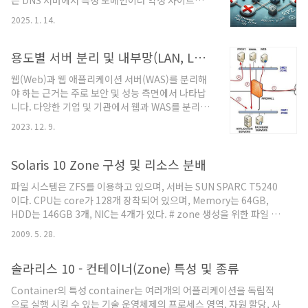
은 DNS 서버에서 특정 도메인이나 악성 사이트에
를 기준으로 계산합니다.두 점 사이의 거리는 직선
대한 접속을 차단할 때 사용하는 방법입니다. RPZ
거리(대권거리, great-circle distance)로 구합니
2025. 1. 14.
는 도메인 이름을 기반으로 응답 정책을 설정할 수
다.🧮 수학적 배경: Haversine 공식a = s..
있는 기능을 제공하며, 이를 통해 특정 도메인에 대
한 DNS 응답을 의도적으로 수정할 수 있습니다. 아
용도별 서버 분리 및 내부망(LAN, Local Area Network)과 외부망(WAN, Wide Area Network)
래는 BIND DNS 서버에서 RPZ를 설정하여 특정 도
웹(Web)과 웹 애플리케이션 서버(WAS)를 분리해
메인에 대해 0.0.0.0으로 응답하도록 설정하는 방법
야 하는 근거는 주로 보안 및 성능 측면에서 나타납
입니다.1. BIND 서버에 RPZ 설정을 적용하기 위한
니다. 다양한 기업 및 기관에서 웹과 WAS를 분리하
기본 준비BIND 서버가 이미 설치되어 있어야 하며,
여 운영하는 이유는 다음과 같습니다. 보안 강화 웹
RPZ 기능을 사용할 수 있도록 설정 파일을 수정해
2023. 12. 9.
과 WAS를 분리함으로써 공격 대상이 되는 피해를
야 합니다.BIND 설치 (CentOS/Ubuntu 기준)#
최소화할 수 있습니다. 웹 서버는 클라이언트와의
CentO..
통신 및 정적 콘텐츠 제공에 중점을 두며, WAS는 동
Solaris 10 Zone 구성 및 리소스 분배
적 콘텐츠를 처리합니다. 이를 통해 웹 서버에서의
파일 시스템은 ZFS를 이용하고 있으며, 서버는 SUN SPARC T5240
보안 강화 및 공격 표적을 줄일 수 있습니다. 부하 분
이다. CPU는 core가 128개 장착되어 있으며, Memory는 64GB,
산 및 성능 최적화 웹과 WAS를 분리하면 부하 분산
HDD는 146GB 3개, NIC는 4개가 있다. # zone 생성을 위한 파일 시
을 적용하기 쉽습니다. 웹 서버는 정적 콘텐츠를 처
스템 생성(zfs 이용) $ zfs create [경로] - ex) $ zfs create
리하고, 동적 콘텐츠는 WAS에서 처리하므로, 부하
2009. 5. 28.
data/cs $ chmod 700 [경로] - ex) $ chmod 700 data/cs #
분산을 통해 트래픽을 효과적으로 관리하고 성능을
zone 구성 $ zonecfg -z [zone이름] - ex) $ zonecfg -z cs #
최적화할 수 있습니다. 모듈화 및 유지보수 용이성 ..
솔라리스 10 - 컨테이너(Zone) 특성 및 종류
zone 생성 zonecfg:[zone이름] > create - ex) zonecfg:cs >
create zonecfg:[zone이름] > set zonepath=[경로] - ex)
Container의 특성 container는 여러개의 어플리케이션을 독립적
zonec..
으로 실행 시킬 수 있는 기술 운영체제의 프로세스 영역, 자원 할당, 사