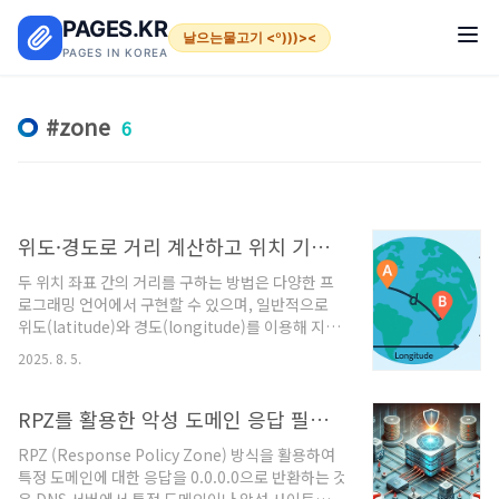
본문 바로가기
PAGES.KR
날으는물고기 <º)))><
PAGES IN KOREA
zone
6
위도·경도로 거리 계산하고 위치 기반으로 똑똑한 스마트홈 자동화 구현
두 위치 좌표 간의 거리를 구하는 방법은 다양한 프
로그래밍 언어에서 구현할 수 있으며, 일반적으로
위도(latitude)와 경도(longitude)를 이용해 지구
곡률을 고려한 거리 계산(Haversine 공식)을 사용
2025. 8. 5.
합니다. 아래에 개요, 배경, 수학식, 활용사례 및 예
시 코드를 포함해 설명드리겠습니다.📍 기본 개요:
좌표 간 거리 계산두 지점 A(위도 φ₁, 경도 λ₁)와
RPZ를 활용한 악성 도메인 응답 필터링: DNS 제어 보안 강화 가이드
B(위도 φ₂, 경도 λ₂)가 주어졌을 때, 이들 사이의 거
RPZ (Response Policy Zone) 방식을 활용하여
리를 계산하려면 다음 조건을 고려해야 합니다.지구
특정 도메인에 대한 응답을 0.0.0.0으로 반환하는 것
는 완벽한 구형이 아니지만, 평균 반지름 6,371 km