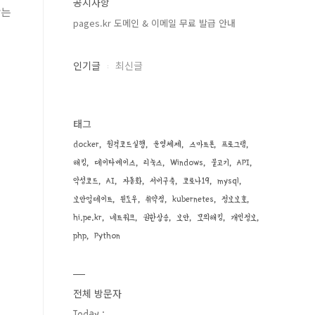
공지사항
맞는
pages.kr 도메인 & 이메일 무료 발급 안내
인기글
최신글
태그
docker
원격코드실행
운영체제
스마트폰
프로그램
해킹
데이타베이스
리눅스
Windows
물고기
API
악성코드
AI
자동화
서버구축
코로나19
mysql
보안업데이트
윈도우
취약점
kubernetes
정보보호
hi.pe.kr
네트워크
권한상승
보안
모의해킹
개인정보
php
Python
전체 방문자
Today :