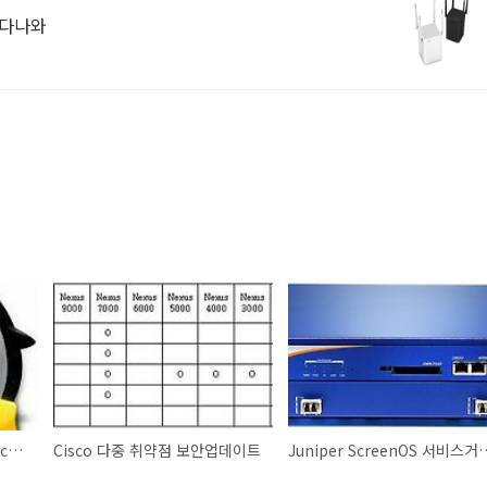
 다나와
SnortDLP - an open source DLP solution utilizing snort
Cisco 다중 취약점 보안업데이트
Juniper ScreenOS 서비