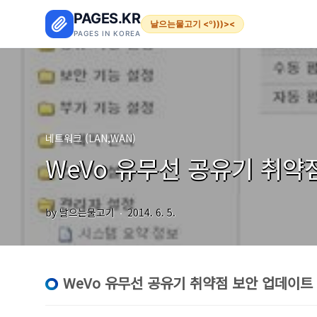
본문 바로가기
PAGES.KR
날으는물고기 <º)))><
PAGES IN KOREA
네트워크 (LAN,WAN)
WeVo 유무선 공유기 취약
by 날으는물고기
2014. 6. 5.
WeVo 유무선 공유기 취약점 보안 업데이트