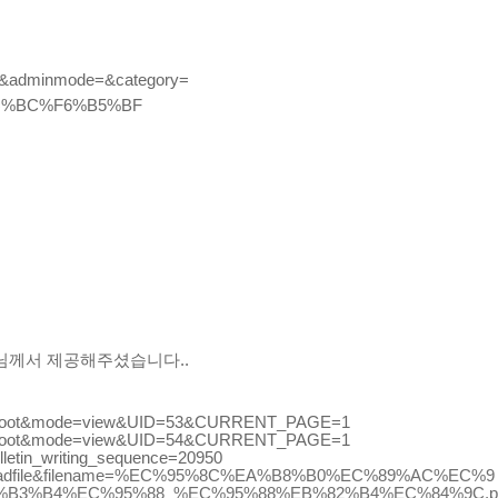
=
ot&adminmode=&category
rd=%BC%F6%B5%BF
ri님께서 제공해주셨습니다..
GID=root&mode=view&UID=53&CURRENT_PAGE=1
GID=root&mode=view&UID=54&CURRENT_PAGE=1
ulletin_writing_sequence=20950
lder=uploadfile&filename=%EC%95%8C%EA%B8%B0%EC%89%AC%EC%9
B3%B4%EC%95%88_%EC%95%88%EB%82%B4%EC%84%9C.p