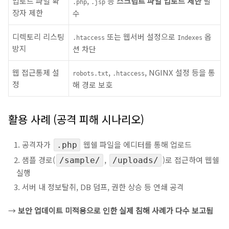
업로드 파일 확
,
등
스크립트 파일 업로드 제한
필
.php
.jsp
장자 제한
수
디렉토리 리스팅
또는 웹서버 설정으로
옵
.htaccess
Indexes
방지
션 차단
웹 접근통제 설
,
, NGINX 설정 등을 통
robots.txt
.htaccess
정
해 경로 보호
활용 사례 (공격 피해 시나리오)
공격자가
웹쉘 파일을 에디터를 통해 업로드
.php
샘플 경로(
,
)로 접근하여 웹쉘
/sample/
/uploads/
실행
서버 내 정보탈취, DB 덤프, 권한 상승 등 연쇄 공격
→
보안 업데이트 미적용으로 인한 실제 침해 사례가 다수 보고됨