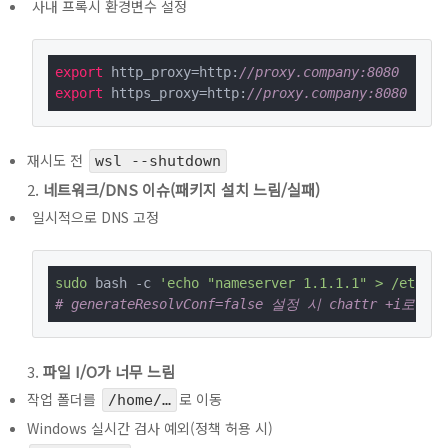
사내 프록시 환경변수 설정
export
 http_proxy=http:
//proxy.company:8080
export
 https_proxy=http:
//proxy.company:8080
재시도 전
wsl --shutdown
네트워크/DNS 이슈(패키지 설치 느림/실패)
일시적으로 DNS 고정
sudo
 bash -c 
'echo "nameserver 1.1.1.1" > /etc/re
# generateResolvConf=false 설정 시 chattr +i로
파일 I/O가 너무 느림
작업 폴더를
로 이동
/home/…
Windows 실시간 검사 예외(정책 허용 시)