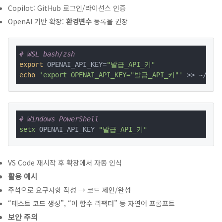
Copilot: GitHub 로그인/라이선스 인증
OpenAI 기반 확장:
환경변수
등록을 권장
# WSL bash/zsh
export
 OPENAI_API_KEY=
"발급_API_키"
echo
'export OPENAI_API_KEY="발급_API_키"'
 >> ~/.ba
# Windows PowerShell
setx
 OPENAI_API_KEY 
"발급_API_키"
VS Code 재시작 후 확장에서 자동 인식
활용 예시
주석으로 요구사항 작성 → 코드 제안/완성
“테스트 코드 생성”, “이 함수 리팩터” 등 자연어 프롬프트
보안 주의