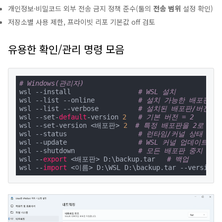
개인정보·비밀코드 외부 전송 금지 정책 준수(툴의
전송 범위
설정 확인)
저장소별 사용 제한, 프라이빗 리포 기본값 off 검토
유용한 확인/관리 명령 모음
# Windows(관리자)
wsl --install                 
# WSL 설치
wsl --list --online           
# 설치 가능한 배포판 목
wsl --list --verbose          
# 설치된 배포판/버전
wsl --set-
default
-version 
2
# 기본 버전 = 2
wsl --set-version <배포판> 
2
# 특정 배포판을 2로 전환
wsl --status                  
# 런타임/커널 상태
wsl --update                  
# WSL 커널 업데이트
wsl --shutdown                
# 모든 배포판 중지
wsl --
export
 <배포판> D:\backup.tar   
# 백업
wsl --
import
 <이름> D:\WSL D:\backup.tar --version 