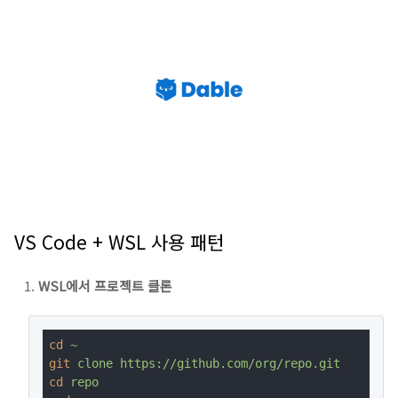
VS Code + WSL 사용 패턴
WSL에서 프로젝트 클론
cd
~
git
clone https://github.com/org/repo.git
cd
repo