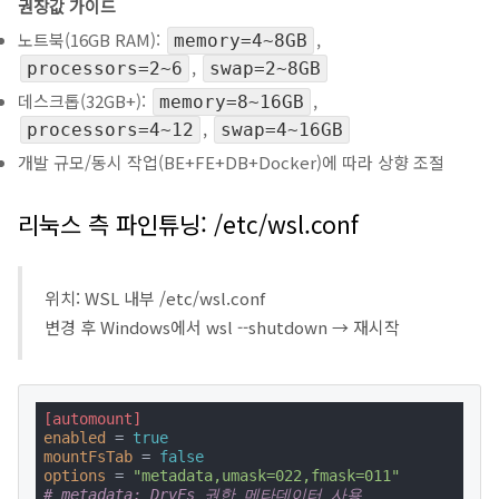
권장값 가이드
노트북(16GB RAM):
,
memory=4~8GB
,
processors=2~6
swap=2~8GB
데스크톱(32GB+):
,
memory=8~16GB
,
processors=4~12
swap=4~16GB
개발 규모/동시 작업(BE+FE+DB+Docker)에 따라 상향 조절
리눅스 측 파인튜닝:
/etc/wsl.conf
위치: WSL 내부 /etc/wsl.conf
변경 후 Windows에서 wsl --shutdown → 재시작
[automount]
enabled
 = 
true
mountFsTab
 = 
false
options
 = 
"metadata,umask=022,fmask=011"
# metadata: DrvFs 권한 메타데이터 사용