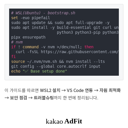
# WSL(Ubuntu) - bootstrap.sh
set
 -euo pipefail

sudo apt update && sudo apt full-upgrade -y

sudo apt install -y build-essential git curl unzip 
                    python3 python3-pip python3-venv
# nvm
if
 ! 
command
 -v nvm >/dev/null; 
then
fi
source
 ~/.nvm/nvm.sh && nvm install --lts

echo
"✅ Base setup done"
이 가이드를 따르면
WSL2 설치 → VS Code 연동 → 자원 최적화
→ 보안 점검 → 트러블슈팅
까지 한 번에 정리됩니다.