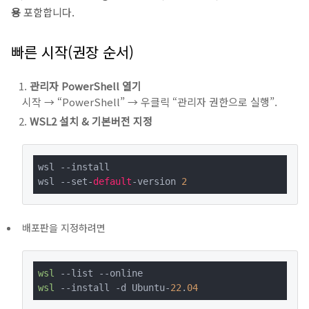
용
포함합니다.
빠른 시작(권장 순서)
관리자 PowerShell 열기
시작 → “PowerShell” → 우클릭 “관리자 권한으로 실행”.
WSL2 설치 & 기본버전 지정
wsl --install

wsl --set-
default
-version 
2
배포판을 지정하려면
wsl
wsl
 --install -d Ubuntu-
22
.
04