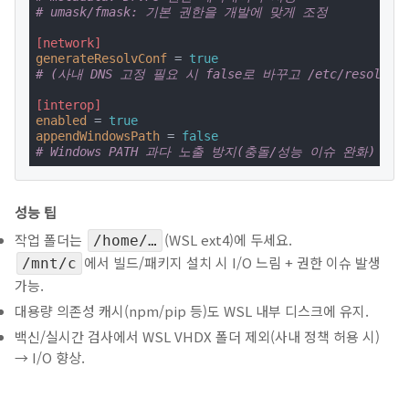
# umask/fmask: 기본 권한을 개발에 맞게 조정
[network]
generateResolvConf
 = 
true
# (사내 DNS 고정 필요 시 false로 바꾸고 /etc/resolv.
[interop]
enabled
 = 
true
appendWindowsPath
 = 
false
# Windows PATH 과다 노출 방지(충돌/성능 이슈 완화)
성능 팁
작업 폴더는
(WSL ext4)에 두세요.
/home/…
에서 빌드/패키지 설치 시 I/O 느림 + 권한 이슈 발생
/mnt/c
가능.
대용량 의존성 캐시(npm/pip 등)도 WSL 내부 디스크에 유지.
백신/실시간 검사에서 WSL VHDX 폴더 제외(사내 정책 허용 시)
→ I/O 향상.