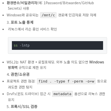
환경변수/비밀관리자
(예: 1Password/Bitwarden/GitHub
Secrets) 사용
Windows와 공유되는
경로에 민감자료 저장 자제
/mnt/c
포트 노출 통제
리눅스에서 리슨 중인 서비스 확인
ss
 -lntp
WSL2는 NAT 환경 + 로컬포워딩. 외부 노출 의도 없으면
Windows
방화벽
규칙으로 제한 유지
권한/소유권
프로젝트 권한 점검:
등으로
find . -type f -perm -o+w
과도한 권한 탐지
DrvFs(윈도 드라이브) 접근 시
옵션으로 리눅스 권한
metadata
유지
프록시/SSL 검증