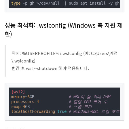
type
 -p gh >/dev/null || sudo apt install -y gh
성능 최적화: .wslconfig
(Windows 측 자원 제
한)
위치: %USERPROFILE%\.wslconfig (예: C:\Users\계정
\.wslconfig)
변경 후 wsl --shutdown 해야 적용됩니다.
[wsl2]
memory
=
6
GB               
# WSL이 쓸 최대 RAM
processors
=
4
# 할당 CPU 코어 수
swap
=
4
GB                 
# 스왑 크기
localhostForwarding
=
true
# Windows↔WSL 로컬 포트 포