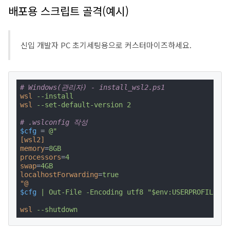
배포용 스크립트 골격(예시)
신입 개발자 PC 초기세팅용으로 커스터마이즈하세요.
# Windows(관리자) - install_wsl2.ps1
wsl
--install
wsl
--set-default-version 2
# .wslconfig 작성
$cfg
 = 
@"
[wsl2]
memory
=
8GB
processors
=
4
swap
=
4GB
localhostForwarding
=
true
"@
$cfg
| Out-File -Encoding utf8 "$env:USERPROFILE\.w
wsl
--shutdown