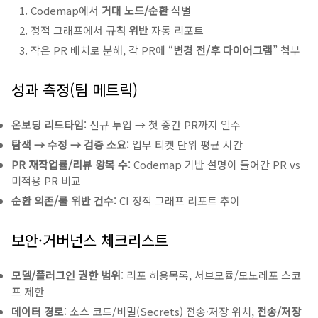
Codemap에서
거대 노드/순환
식별
정적 그래프에서
규칙 위반
자동 리포트
작은 PR 배치로 분해, 각 PR에 “
변경 전/후 다이어그램
” 첨부
성과 측정(팀 메트릭)
온보딩 리드타임
: 신규 투입 → 첫 중간 PR까지 일수
탐색 → 수정 → 검증 소요
: 업무 티켓 단위 평균 시간
PR 재작업률/리뷰 왕복 수
: Codemap 기반 설명이 들어간 PR vs
미적용 PR 비교
순환 의존/룰 위반 건수
: CI 정적 그래프 리포트 추이
보안·거버넌스 체크리스트
모델/플러그인 권한 범위
: 리포 허용목록, 서브모듈/모노레포 스코
프 제한
데이터 경로
: 소스 코드/비밀(Secrets) 전송·저장 위치,
전송/저장