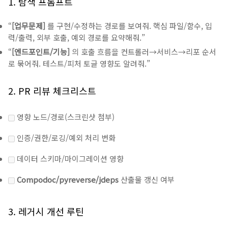
1. 탐색 프롬프트
“
[업무문제]
를 구현/수정하는 경로를 보여줘. 핵심 파일/함수, 입
력/출력, 외부 호출, 예외 경로를 요약해줘.”
“
[엔드포인트/기능]
의 호출 흐름을 컨트롤러→서비스→리포 순서
로 묶어줘. 테스트/피처 토글 영향도 알려줘.”
2. PR 리뷰 체크리스트
영향 노드/경로(스크린샷 첨부)
인증/권한/로깅/예외 처리 변화
데이터 스키마/마이그레이션 영향
Compodoc/pyreverse/jdeps
산출물 갱신 여부
3. 레거시 개선 루틴