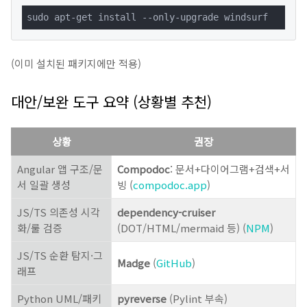
sudo apt-get install --only-upgrade windsurf
(이미 설치된 패키지에만 적용)
대안/보완 도구 요약 (상황별 추천)
상황
권장
Angular 앱 구조/문
Compodoc
: 문서+다이어그램+검색+서
서 일괄 생성
빙 (
compodoc.app
)
JS/TS 의존성 시각
dependency-cruiser
화/룰 검증
(DOT/HTML/mermaid 등) (
NPM
)
JS/TS 순환 탐지·그
Madge
(
GitHub
)
래프
Python UML/패키
pyreverse
(Pylint 부속)