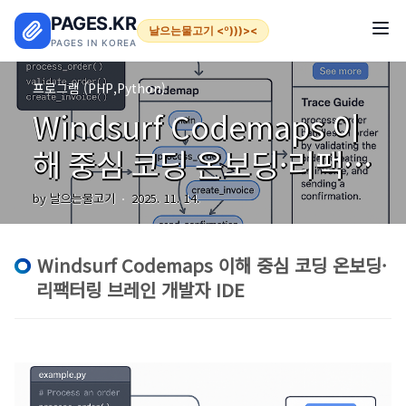
본문 바로가기
PAGES.KR
날으는물고기 <º)))><
PAGES IN KOREA
프로그램 (PHP,Python)
Windsurf Codemaps 이
해 중심 코딩 온보딩·리팩
터링 브레인 개발자 IDE
by 날으는물고기
2025. 11. 14.
Windsurf Codemaps 이해 중심 코딩 온보딩·
리팩터링 브레인 개발자 IDE