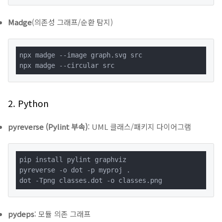
Madge
(의존성 그래프/순환 탐지)
npx madge --image graph.svg src

npx madge --circular src
2. Python
pyreverse (Pylint 부속)
: UML 클래스/패키지 다이어그램
pip install pylint graphviz

pyreverse -o dot -p myproj .

dot -Tpng classes.dot -o classes.png
pydeps
: 모듈 의존 그래프