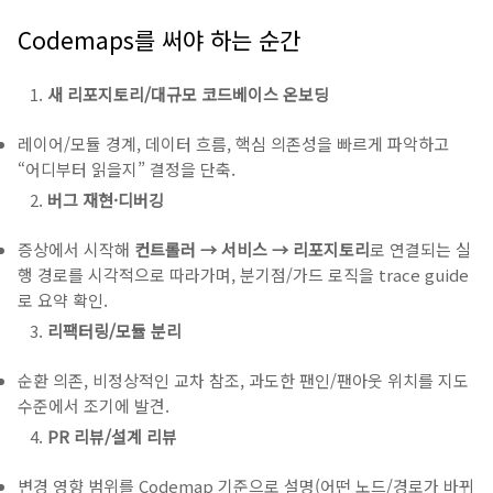
Codemaps를 써야 하는 순간
새 리포지토리/대규모 코드베이스 온보딩
레이어/모듈 경계, 데이터 흐름, 핵심 의존성을 빠르게 파악하고
“어디부터 읽을지” 결정을 단축.
버그 재현·디버깅
증상에서 시작해
컨트롤러 → 서비스 → 리포지토리
로 연결되는 실
행 경로를 시각적으로 따라가며, 분기점/가드 로직을 trace guide
로 요약 확인.
리팩터링/모듈 분리
순환 의존, 비정상적인 교차 참조, 과도한 팬인/팬아웃 위치를 지도
수준에서 조기에 발견.
PR 리뷰/설계 리뷰
변경 영향 범위를 Codemap 기준으로 설명(어떤 노드/경로가 바뀌