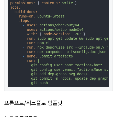
permissions:
 { 
contents:
write
jobs:
build-docs:
runs-on:
ubuntu-latest
steps:
-
uses:
actions/checkout@v4
-
uses:
actions/setup-node@v4
with:
 { 
node-version:
'20'
 }

-
run:
sudo
apt-get
update
&&
sudo
apt-get
in
-
run:
npm
ci
-
run:
npx
depcruise
src
--include-only
"^src
-
run:
npx
compodoc
-p
tsconfig.doc.json
-d
d
-
name:
Commit
artefacts
run:
|

          git config user.name "actions-bot"

          git config user.email "actions@users.nore
          git add dep-graph.svg docs/

          git commit -m "docs: update dep graph & c
          git push
프롬프트/워크플로 템플릿