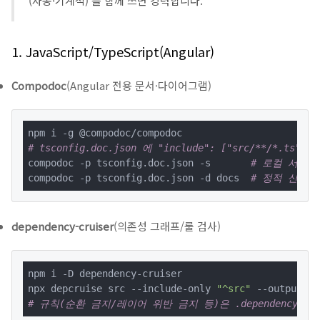
(자동·기계적) 를 함께 쓰면 강력합니다.
1. JavaScript/TypeScript(Angular)
Compodoc
(Angular 전용 문서·다이어그램)
# tsconfig.doc.json 에 "include": ["src/**/*.ts"]
compodoc -p tsconfig.doc.json -s       
# 로컬 서빙
compodoc -p tsconfig.doc.json -d docs  
# 정적 산출물
dependency-cruiser
(의존성 그래프/룰 검사)
npm i -D dependency-cruiser

npx depcruise src --include-only 
"^src"
# 규칙(순환 금지/레이어 위반 금지 등)은 .dependency-cru