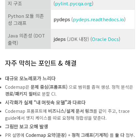
지 구조
(
pylint.pycqa.org
)
Python 모듈 의존
pydeps
(
pydeps.readthedocs.io
)
성 그래프
Java 의존성 (DOT
jdeps
(JDK 내장) (
Oracle Docs
)
출력)
자주 막히는 포인트 & 해결
대규모 모노레포가 느리다
Codemap은
문제 중심(프롬프트)
으로 범위를 좁혀 생성. 정적 분석은
경로/패키지 필터
로 분할 CI.
시각화가 실제 “내 머릿속 모델”과 다르다
Codemap 프롬프트에
비즈니스/설계 문서 링크
를 같이 주고, trace
guide에서 엣지 케이스를 따로 요청해 정합성을 맞춘다.
그림만 보고 오해 발생
PR 설명에
Codemap 요약(문장)
+
정적 그래프(기계적)
를
둘 다
첨부.