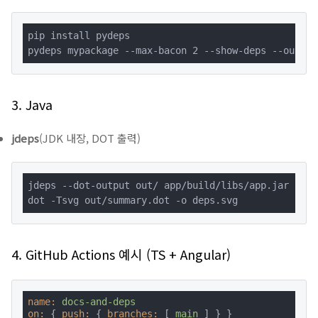
pip install pydeps

pydeps mypackage --max-bacon 2 --show-deps --output
3. Java
jdeps
(JDK 내장, DOT 출력)
jdeps --dot-output out/ app/build/libs/app.jar

dot -Tsvg out/summary.dot -o deps.svg
4. GitHub Actions 예시 (TS + Angular)
name:
docs-and-deps
on:
 { 
push:
 { 
branches:
 [ 
main