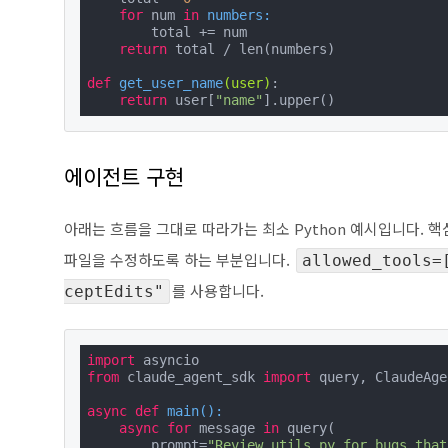
for
 num 
in
numbers:
        total += num

return
 total / len(numbers)

def
get_user_name
(user)
:

return
 user[
"name"
].upper()
에이전트 구현
아래는 흐름을 그대로 따라가는 최소 Python 예시입니다. 
파일을 수정하도록 하는 부분입니다.
allowed_tools=
를 사용합니다.
ceptEdits"
import
from
 claude_agent_sdk 
import
 query, ClaudeAge
async
def
main
():
async
for
 message 
in
 query(

        prompt=
"Review utils.py for bugs that