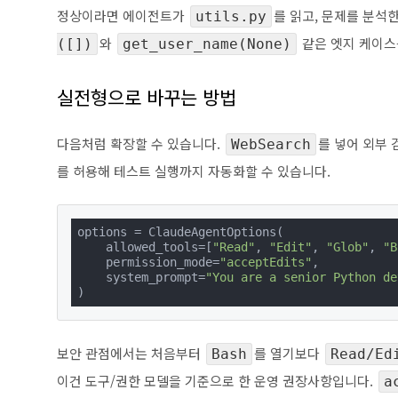
정상이라면 에이전트가
를 읽고, 문제를 분석
utils.py
와
같은 엣지 케이스
([])
get_user_name(None)
실전형으로 바꾸는 방법
다음처럼 확장할 수 있습니다.
를 넣어 외부
WebSearch
를 허용해 테스트 실행까지 자동화할 수 있습니다.
options = ClaudeAgentOptions(

    allowed_tools=[
"Read"
, 
"Edit"
, 
"Glob"
, 
"B
    permission_mode=
"acceptEdits"
,

    system_prompt=
"You are a senior Python de
)
보안 관점에서는 처음부터
를 열기보다
Bash
Read/Ed
이건 도구/권한 모델을 기준으로 한 운영 권장사항입니다.
a