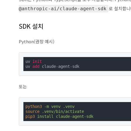
로 설치합니
@anthropic-ai/claude-agent-sdk
SDK 설치
Python(권장 예시)
uv 
init
uv 
add
 claude-agent-sdk
또는
python3
-m venv .venv
source
.venv/bin/activate
pip3
install claude-agent-sdk