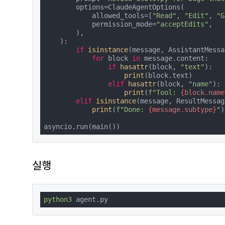
        options=ClaudeAgentOptions(

            allowed_tools=[
"Read"
, 
"Edit"
, 
"G
            permission_mode=
"acceptEdits"
,

        ),

    ):

if
isinstance
(message, AssistantMessa
for
 block 
in
 message.content:

if
hasattr
(block, 
"text"
):

print
(block.text)

elif
hasattr
(block, 
"name"
):

print
(
f"Tool: 
{block.name
elif
isinstance
(message, ResultMessage
print
(
f"Done: 
{message.subtype}
"
)

asyncio.run(main())
실행
python3
 agent.py