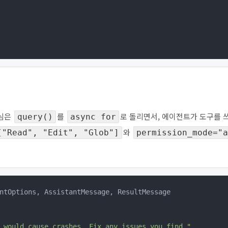
핵심은
를
로 돌리면서, 에이전트가 도구를 
query()
async for
와
["Read", "Edit", "Glob"]
permission_mode="a
ntOptions, AssistantMessage, ResultMessage

 would cause crashes. Fix any issues you find."
,
