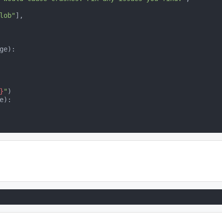
lob"
],

ge):

}
"
)

):
