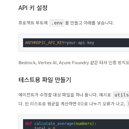
API 키 설정
프로젝트 루트에
를 만들고 아래를 넣습니다.
.env
ANTHROPIC_API_KEY
=your-api-key
Bedrock, Vertex AI, Azure Foundry 같은 타사 인증
테스트용 파일 만들기
에이전트가 수정할 대상 파일을 하나 둡니다. 예시로
utils
다. 빈 리스트로 평균을 계산하면 0으로 나누기 오류가 나고,
def
calculate_average
(numbers)
:

    total = 
0