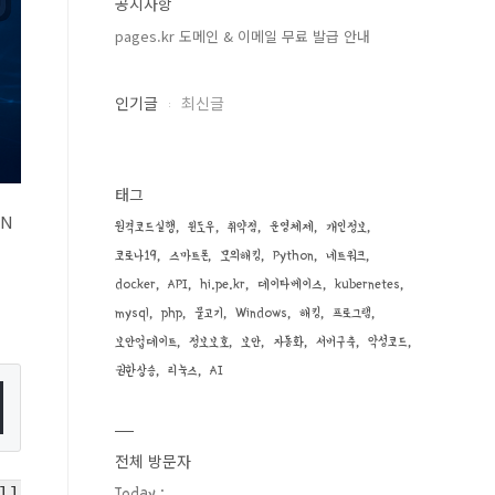
공지사항
pages.kr 도메인 & 이메일 무료 발급 안내
인기글
최신글
태그
 N
원격코드실행
윈도우
취약점
운영체제
개인정보
코로나19
스마트폰
모의해킹
Python
네트워크
docker
API
hi.pe.kr
데이타베이스
kubernetes
mysql
php
물고기
Windows
해킹
프로그램
보안업데이트
정보보호
보안
자동화
서버구축
악성코드
권한상승
리눅스
AI
전체 방문자
ll
Today :