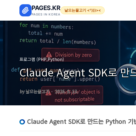
본문 바로가기
PAGES.KR
날으는물고기 <º)))><
PAGES IN KOREA
프로그램 (PHP,Python)
Claude Agent SDK로 
by 날으는물고기
2026. 5. 13.
Claude Agent SDK로 만드는 Python 