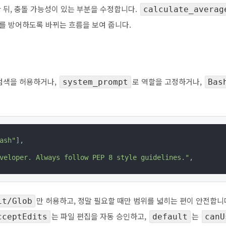
한 뒤, 충돌 가능성이 있는 부분을 수정합니다.
calculate_averag
를 방어하도록 바뀌는 흐름을 보여 줍니다.
 검색을 허용하거나,
로 역할을 고정하거나,
system_prompt
Bas
ash"
],

veloper. Always follow PEP 8 style guidelines."
,

만 허용하고, 정말 필요할 때만 범위를 넓히는 편이 안전합니
it/Glob
는 파일 편집을 자동 승인하고,
는
cceptEdits
default
canU