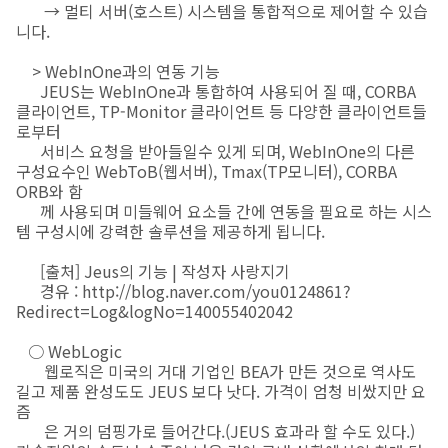
→ 멀티 서버(호스트) 시스템을 통합적으로 제어할 수 있습
니다.
> WebInOne과의 연동 기능
JEUS는 WebInOne과 통합하여 사용되어 질 때, CORBA
클라이언트, TP-Monitor 클라이언트 등 다양한 클라이언트들
로부터
서비스 요청을 받아들일수 있게 되며, WebInOne의 다른
구성요수인 WebToB(웹서버), Tmax(TP모니터), CORBA
ORB와 함
께 사용되며 미들웨어 요소들 간에 연동을 필요로 하는 시스
템 구성시에 강력한 솔루션을 제공하게 됩니다.
[출처] Jeus의 기능 | 작성자 사랑지기
경유 : http://blog.naver.com/you0124861?
Redirect=Log&logNo=140055402042
○ WebLogic
웹로직은 미국의 거대 기업인 BEA가 만든 것으로 역사도
길고 제품 완성도도 JEUS 보다 낫다. 가격이 엄청 비쌌지만 요
즘
은 거의 덤핑가로 들어간다.(JEUS 효과라 할 수도 있다.)