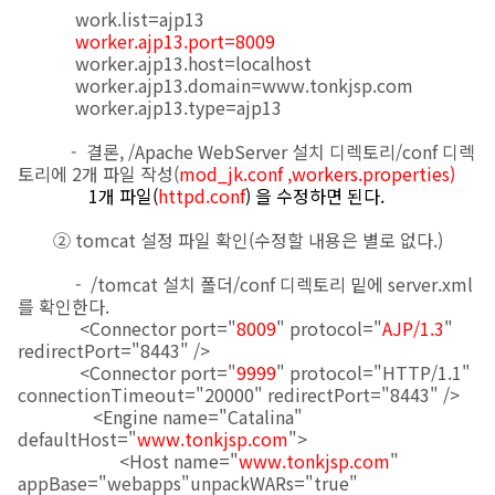
work.list=ajp13
worker.ajp13.port=8009
worker.ajp13.host=localhost
worker.ajp13.domain=www.tonkjsp.com
worker.ajp13.type=ajp13
- 결론, /Apache WebServer 설치 디렉토리/conf 디렉
토리에 2개 파일 작성(
mod_jk.conf
,workers.properties)
1개 파일(
httpd.conf
)
을 수정하면 된다.
② tomcat 설정 파일 확인(수정할 내용은 별로 없다.)
- /tomcat 설치 폴더/conf 디렉토리 밑에 server.xml
를 확인한다.
<Connector port="
8009
" protocol="
AJP/1.3
"
redirectPort="8443" />
<Connector port="
9999
" protocol="HTTP/1.1"
connectionTimeout="20000" redirectPort="8443" />
<Engine name="Catalina"
defaultHost="
www.tonkjsp.com
">
<Host name="
www.tonkjsp.com
"
appBase="webapps"unpackWARs="true"