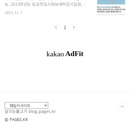
능, 2013학년도 등급컷입시정보대학입시일정, 정
범위물리IIⅢ. 파동과 빛화학I전범위화학IIⅢ. 화학
시모집, 수시모집 교시시험영역정답공개시간문제
평형생명과학I전범위생명과학IIIII. 생물의 진화 1.
2013. 11. 7.
및 정답듣기 평가1국어10:56 2수학14:10 3영어
생명의 기원과 다양성지구과학I전범위지구과학
17:044사회탐구19:09 과학탐구 직업탐구 5제2외
IIⅣ. 천체와 우주 1. 별의 특성직업탐구전과목미실
국어/한문20:43 출처 : 한국교육과정평가원
1
시제2외국어 및 한문전과목미실시 출..
날으는물고기 blog.pages.kr
© PAGES.KR