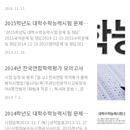
역별 문항 수6. 문제지 제작영역별·교시별 문제지
제작 (단일 합권 형태)보안 관리를 위한 철저한 인쇄
2016. 11. 17.
·배부·보관 시스템 운영7. 듣기평가 실시영어 영역
17문항, 약 25분 이내 방송으로 ..
2015학년도 대학수학능력시험 문제 및 정답
'2015학년도 대학수학능력시험 문제 및 정답'
2015국어문제 및 정답2014-11-15 2015수학문제
및 정답2014-11-15 2015영어문제 및 정답2014-
11-15 2015사회탐구문제 및 정답2014-11-15
2014. 11. 18.
2015과학탐구문제 및 정답2014-11-15 2015직업
탐구문제 및 정답2014-11-15 2015제2외국어/한
문문제 및 정답2014-11-15 출처 : 한국교육과정평
2014년 전국연합학력평가 모의고사
가원
시험 일정 및 범위 7월 고3 전국연합 학력평가 출제
범위시행일7월10일(목)주관인천광역시교육청국
어A형전범위 (화법과 작문Ⅰ, 독서와 문법Ⅰ, 문학
Ⅰ)B형전범위 (화법과 작문Ⅱ, 독서와 문법Ⅱ, 문학
2014. 7. 2.
Ⅱ)수학A형[수학Ⅰ] 전범위 [미적분과 통계기본]
확률B형[수학Ⅰ] 전범위, [수학Ⅱ] 전범위 [적분과
통계] 확률 [기하와벡터] 공간도형, 공간좌표영어공
2014학년도 대학수학능력시험 문제 및 정답
통전범위 (영어Ⅰ, 영어Ⅱ)사회탐구생활과윤리전
시험날짜2013. 11. 7 (목) |성적발표2013. 11. 27
범위윤리와사상한국사한국지리세계지리동아시아
(수)시험정보수능시험공식사이트, 2015학년도 수
사세계사법과정치경제사회·문화과학탐구물리I전