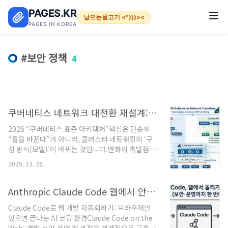
본문 바로가기
PAGES.KR
날으는물고기 <º)))><
PAGES IN KOREA
보안 정책
4
쿠버네티스 네트워크 대전환 재설계: Ingress의 끝, Gateway API의 시작
2026 “쿠버네티스 표준 아키텍처”핵심은 단순히
“툴을 바꾼다”가 아니라, 클러스터 네트워킹의 ‘구
성 방식(모델)’이 바뀌는 것입니다.변화의 촉발점:
Ingress NGINX 은퇴(EOL)쿠버네티스 SIG
2025. 12. 26.
Network/SRC는 Ingress NGINX 프로젝트가
2026년 3월에 유지보수 중단/은퇴하며, 이후에는
릴리스/버그픽스/보안패치가 더 이상 제공되지 않
Anthropic Claude Code 웹에서 안전하게 실행하는 방법, 로컬 설치 NO!
는다고 공지했습니다. 즉, “지금은 동작해도”
Claude Code로 웹 개발 자동화하기: 브라우저만
2026-03 이후는 보안 취약점이 떠도 고칠 수 없는
있으면 끝나는 AI 코딩 환경Claude Code on the
상태가 됩니다.➡️ 그래서 2026의 네트워크 표준 이