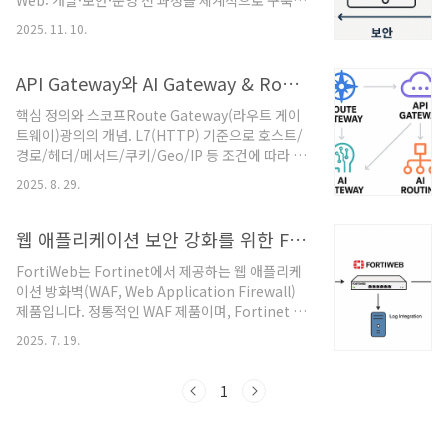
Web: 개발·보안·운영 전 과정을 체계적으로 구축
야기는 사실상“Ingress 단일 API 중심에서 →
하는 법Quickstart → Common Workflows →
Gateway API 중심으로”의 전환 이야기입니
2025. 11. 10.
Claude Code on the Web 순서로, 로컬/CLI 기본
다.Ingress 시대의 구조(구 방식)와 한계Ingress
기부터 웹(클라우드) 실행까지 과정을 보안·운영 관
모델(구 방식) 요약Ingre..
점으로 정리했습니다.기본기 다지기: 설치 → 로그
API Gateway와 AI Gateway & Routing: 멀티 모델 시대의 인프라 전략
인 → 첫 세션설치 (OS
핵심 정의와 스코프Route Gateway(라우트 게이
별)Homebrew(macOS/Linux)brew install --
트웨이)광의의 개념. L7(HTTP) 기준으로 호스트/
cask claude-code범용 설치 스크립트
경로/헤더/메서드/쿠키/Geo/IP 등 조건에 따라 백
(macOS/Linux/WSL)curl -fsSL
엔드 서비스로 트래픽을 분기하는 컴포넌트.예:
https://claude.ai/install.sh | bashWindows
2025. 8. 29.
NGINX/Envoy/Kong/APISIX, Kubernetes
PowerShellirm https://claud..
Ingress/Gateway API, 클라우드 API 게이트웨이
등.API Gateway“비즈니스 API”를 외부/내부에
웹 애플리케이션 보안 강화를 위한 FortiWeb 구축 지능형 WAF 아키텍처
제공하기 위한 전면 게이트웨이.인증/인가, 레이트
FortiWeb는 Fortinet에서 제공하는 웹 애플리케
리밋, WAF, 로깅, 버저닝, 라우팅, 재시도/타임아
이션 방화벽(WAF, Web Application Firewall)
웃/회로차단, 트랜스폼(헤더/본문) 등 API 관리 기
제품입니다. 정통적인 WAF 제품이며, Fortinet 보
능을 제공.AI GatewayLLM/멀티 모델 호출을 표준
안 포트폴리오 중 웹 보안에 특화된 솔루션입니
화·프록시화.프로바이더(예: OpenAI, Gemini,
2025. 7. 19.
다.FortiWeb은 웹 애플리케이션을 공격으로부터
Bedrock, OpenRouter, DeepSe..
보호하는 보안 솔루션으로, 다음과 같은 주요 기능
을 제공합니다.1. 웹 애플리케이션 방화벽 기능
1
OWASP Top 10 취약점 방어 (SQL Injection,
XSS 등)사용자 정의 가능한 정책 기반 필터링시그