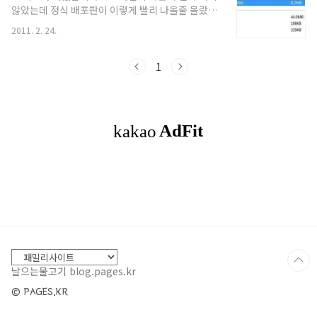
않았는데 정식 배포판이 이렇게 빨리 나올줄 몰랐네
요. 서비스팩을 설치 할때 저도 MS 사이트에서 다운
2011. 2. 24.
로드 없이 공식적인 윈도우 업데이트 기능을 이용하
여 윈도우7 서비스팩1을 설치를 하였습니다. 다 아
시는 바와 같이 윈도우7 서비스팩1은 이전까지 MS
1
에서 해왔던 방식인 많은 기능을 내포한 서비스팩이
아닌 보안 패치 및 이때까지 개별적으로 나왔던 윈
도우7의 패치를 한대 묶어 놓은 버전입니다. 윈도우
7 출시후 꾸준히 윈도우 업데이트를 하신 분들이라
면 굳이 서비스팩을 설치 하지 않아도 되겠지만 그
래도 명색이 서비스팩인데 설치 하지 않으면 뭔가
찝찝한 느낌이 드니 윈도우7 사용자라면 서비스팩1
을 설치 하는편이..
날으는물고기 blog.pages.kr
© PAGES.KR