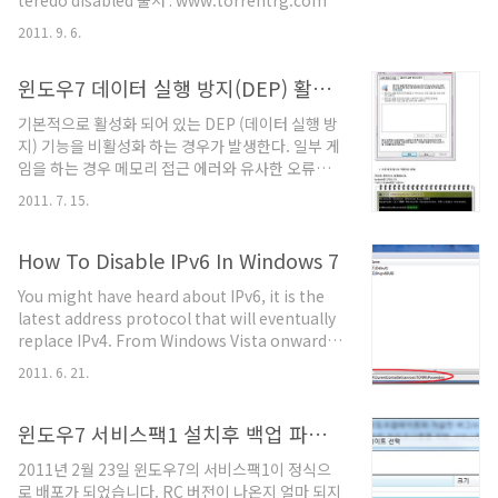
teredo disabled 출처 : www.torrentrg.com
2011. 9. 6.
윈도우7 데이터 실행 방지(DEP) 활성화/비활성화
기본적으로 활성화 되어 있는 DEP (데이터 실행 방
지) 기능을 비활성화 하는 경우가 발생한다. 일부 게
임을 하는 경우 메모리 접근 에러와 유사한 오류가
발생하기도 하여 게임을 하는 유저가 해당 기능을
2011. 7. 15.
비활성화 하는 경우가 있는데... 문제는 게임에 관련
하여 악성코드나 해킹에 노출될 가능성이 굉장히 높
은데 보안 기능을 모두 꺼버리는 사태인 것이다... 어
How To Disable IPv6 In Windows 7
찌할 노릇인지... 아래 비활성화/활성화(원복) 방법
You might have heard about IPv6, it is the
을 안내하는 내용을 첨부한 것이다. 비활성화를 안
latest address protocol that will eventually
내하고픈 마음은 없고 활성화 되었는지 확인하고 안
replace IPv4. From Windows Vista onward it
되었다면 활성화 하기를 바란다. 또한 기본값의
has been kept enabled by default, but it is
OptIn 대신 OptOut 로 설정하길 권장한다. # 윈도
2011. 6. 21.
also a fact that IPv6 is not yet common and
우7 DEP OptOut 적용 방법 1) 컴퓨터 -> 속성 ->
many software, routers, modems, and
고급 시스템 설정 -> 고급 -> 성능..
other network equipment do not support it
윈도우7 서비스팩1 설치후 백업 파일 삭제 방법
yet. So it may be a wise approach to disable
2011년 2월 23일 윈도우7의 서비스팩1이 정식으
it for now. We can also disable it by simply
로 배포가 되었습니다. RC 버전이 나온지 얼마 되지
unchecking ..