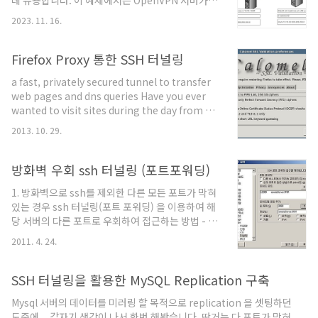
데 유용합니다. 이 예제에서는 OpenVPN 서버가 있
인증 페이지로 리디렉션웹 브라우저에서 약관 동의
고 해당 서버 뒤에 LAN(10.10.2.0/24)이 있으며,
·로그인 후 네트워크 사용 허용인증 후 인터넷 사용
2023. 11. 16.
두 개의 클라이언트가 각각 LAN 뒤에 있습니다. 클
가능Windows·macOS·모바일 운영체제는 이를 자
라이언트 1 (10.10.1.0/24 LAN) 클라이언트 2
동 감지하려고 다음과..
(10.10.3.0/24 LAN) 목표는 이 3개의 LAN에 속한
Firefox Proxy 통한 SSH 터널링
장치들이 터널(루팅) 설정을 통해 서로 통신할 수 있
a fast, privately secured tunnel to transfer
도록 하는 것입니다. 단계별 처리 및 명령어 1. LAN
web pages and dns queries Have you ever
뒤에 있는 모든 기기는 IP 전달을 활성화해야 합니
wanted to visit sites during the day from a
다. 이 예에서는 서버와 client1/client2가 해당됩
location that denied access to those sites?
니다. 이를 위해 다음 명령어를 사용합니다. 서버의
2013. 10. 29.
Perhaps the company has denied access
server.conf 파일에 다음 라우팅 명..
due to bandwidth considerations or you
might have decided that the site you want
방화벽 우회 ssh 터널링 (포트포워딩)
to go to might not always be work safe
1. 방화벽으로 ssh를 제외한 다른 모든 포트가 막혀
depending on the story or pictures? What
있는 경우 ssh 터널링(포트 포워딩) 을 이용하여 해
you need is the ability to..
당 서버의 다른 포트로 우회하여 접근하는 방법 - 로
컬 머신에서 다음과 같은 명령으로 방화벽이 설정되
2011. 4. 24.
어있는 서버로 접속한다. ssh -L
8080:remoteServer:8181
user@remoteServer 이 명령은 로컬 8080번 포
SSH 터널링을 활용한 MySQL Replication 구축
트를 접속한 서버의 8181번 포트로 포워딩한다 이
Mysql 서버의 데이터를 미러링 할 목적으로 replication 을 셋팅하던
후 localhost:8080 번으로 접속하여 해당서버의
도중에... 갑자기 생각이 나서 한번 해봤습니다. 딴거는 다 포트가 막혀