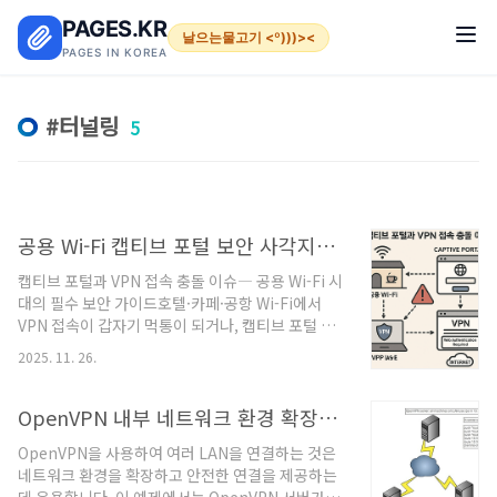
본문 바로가기
PAGES.KR
날으는물고기 <º)))><
PAGES IN KOREA
터널링
5
공용 Wi-Fi 캡티브 포털 보안 사각지대: VPN 우회와 데이터 유출의 시작점
캡티브 포털과 VPN 접속 충돌 이슈― 공용 Wi-Fi 시
대의 필수 보안 가이드호텔·카페·공항 Wi-Fi에서
VPN 접속이 갑자기 먹통이 되거나, 캡티브 포털 로
그인 화면이 뜨지 않아 발이 묶여 본 경험이 있을 것
2025. 11. 26.
이다. 이는 캡티브 포털(Captive Portal) 과
VPN(Client VPN) 이 서로 충돌하면서 발생하는 대
표적 보안·접속 문제다.문제의 핵심: 왜 캡티브 포털
OpenVPN 내부 네트워크 환경 확장 및 터널 라우팅 구성
과 VPN은 서로 충돌할까?✔ 캡티브 포털의 핵심 동
OpenVPN을 사용하여 여러 LAN을 연결하는 것은
작캡티브 포털은 다음 구조로 작동한다.사용자가 공
네트워크 환경을 확장하고 안전한 연결을 제공하는
용 Wi-Fi SSID에 연결모든 HTTP 트래픽을 강제로