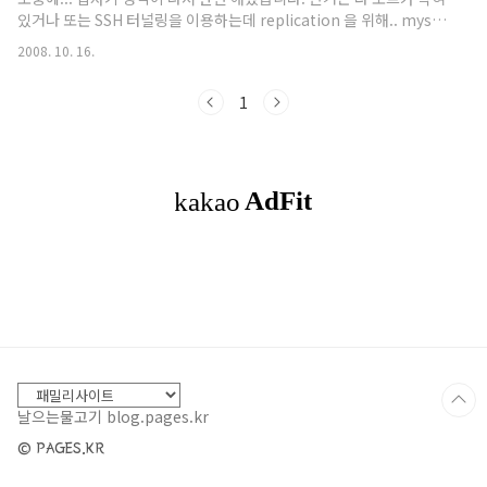
8181번 포트로 접근 가능하다 putty를 사용한다면
있거나 또는 SSH 터널링을 이용하는데 replication 을 위해.. mysql
다음과 같이 세션 설정에 Source port 를 8080으
포트를 열어야 하는것과 mysql 권한에 원격 로그인을 허용한다는게
로 Destination 을 remoteServer:8181로 하고
2008. 10. 16.
좀 맘에 안들어서... ^^ replication 을 구축하기 위해 최소 2개의
추가한다. * 만일 터미널에서 다음과 같은 에러 메세
mysql 서버가 필요하겠죠. master 서버 : insert, update, delete
지와 함께 포트 포워딩이..
1
등이 일어나는서버.. slave 서버 : select 를 주로 하는 서버... 우선 두
서버가 리눅스라는 가정하에 설명하겠습니다. 한쪽이 윈도우거나 두
쪽다 윈도우인 경우는 별도의 툴들이 필요하니... 대체적으로
replication 을..
날으는물고기 blog.pages.kr
© PAGES.KR