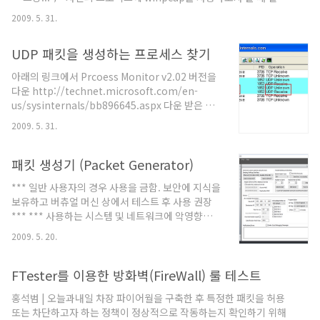
방법은
2009. 5. 31.
http://www.winpcap.org/docs/docs_40_2/html/group__wpcap
이 페이지를 참조하면 됩니다-.. 코드에 주석을 달아놨으니......다른
UDP 패킷을 생성하는 프로세스 찾기
설명은 패수-ㅋ 바로 코드 보도록 하겠습니다. #include "stdafx.h"
#include /* Ethernet Header Structure */ #define
아래의 링크에서 Prcoess Monitor v2.02 버전을
ETHER_ADDR_LEN 6 typedef struct ether_header {
다운 http://technet.microsoft.com/en-
unsigned char..
us/sysinternals/bb896645.aspx 다운 받은 압
축파일을 풀어서 Procmon.exe을 실행 Monitor
2009. 5. 31.
Filter 를 아래와 같이 적용 Monitor Filter 를 추가
하고 실행을 하면 network 에 관련된 이벤트만 표
시됨 그럼 실제 UDP 패킷을 발생하는 프로세스를
패킷 생성기 (Packet Generator)
찾아보도록 하자 여기에서는 Network 이벤트를
*** 일반 사용자의 경우 사용을 금함. 보안에 지식을
모니터링 하도록 Monitor Filter를 적용한 후
보유하고 버츄얼 머신 상에서 테스트 후 사용 권장
nslookup 으로 UDP 패킷을 생성하였음
*** *** 사용하는 시스템 및 네트워크에 악영향을
procmon에서 잡힌 이벤트는 아래와 같음
줄 수 있으시 주의 요함 *** 윈도우기반 Packet
2009. 5. 20.
Generator [Packet Builder] 맥어드레스 생성,
IP,Rip,Arp 등되는게 많습니다. 네트워크 장비 구
성하고 나서 테스트 할때 좋은 도구 같습니다. 프레
FTester를 이용한 방화벽(FireWall) 룰 테스트
임은 생성하니 되더군요 나머지는 메뉴얼 보시고 하
홍석범 | 오늘과내일 차장 파이어월을 구축한 후 특정한 패킷을 허용
시면 됩니다. 인터넷에 예가 있으니 보시구요. 공격
또는 차단하고자 하는 정책이 정상적으로 작동하는지 확인하기 위해
이냐...방어냐... 패킷생성기 선행강좌 -테크박스 포