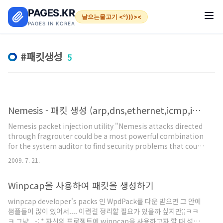
본문 바로가기
PAGES.KR
날으는물고기 <º)))><
PAGES IN KOREA
패킷생성
5
Nemesis - 패킷 생성 (arp,dns,ethernet,icmp,igmp,ip,ospf,rip,tcp,udp)
Nemesis packet injection utility "Nemesis attacks directed
through fragrouter could be a most powerful combination
for the system auditor to find security problems that could
then be reported to the vendor(s), etc." - Curt Wilson in
2009. 7. 21.
Global Incident Analysis Center Detects Report (SANS
Institute - Nov 2000) What is Nemesis? Nemesis is a
Winpcap을 사용하여 패킷을 생성하기
command-line network packet injection utility for UNIX-
like ..
winpcap developer's packs 인 WpdPack를 다운 받으면 그 안에
샘플들이 많이 있어서.... 이런걸 정리할 필요가 있을까 싶지만;;ㅋㅋ
ㅋ 그냥...-; * 자신의 프로젝트에 winpcap을 사용하고자 할 때 설정