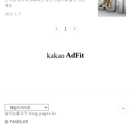
보보호에 대한 인식이 바뀌고 있다는 점이 반영됐
예상
다. 지금까지는 보안을 '비용'이라고 생각하는 경우
http://www.boannews.com/media/view.asp?
가 많았다. 하지만 각종 보안사고를 겪으면서 더 이
2015. 1. 7.
idx=44994 ▲ 지난해 기승을 부렸던 보안위협들은
상 비용이 아닌 '투자'라는 인식이 강해졌다. 보안을
2015년 더욱 지능화되고 정교화된 보안위협으로
신경써야 하는 분야도 정보, 시스템 등 IT 분야로 ..
발전·확산될 것으로 예상된다. 보안위협 하나. 악성
1
코드·랜섬웨어의 고도화 및 피해 확산안랩은 올해
악성코드는 공격 대상별 타깃형·맞춤형 유포와 함
께 동작방식이 점차 진화될 것으로 전망했다. 예를
들어 스피어피싱(Spear Phishing) 이메일을 연말
에는 송년회 모임 안내로, 연초에는 새해인사로, 해
당 시기에 맞춰 발송하거나 첨부파일명과 내용도 실
제 모임을 안내하는 문서로 만들어 악성코드를 유포
시키는 방식이다. 보안위협 둘. IoT의..
날으는물고기 blog.pages.kr
© PAGES.KR