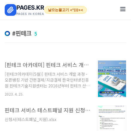
본문 바로가기
PAGES.KR
날으는물고기 <º)))><
PAGES IN KOREA
핀테크
5
[핀테크 아카데미] 핀테크 서비스 개발과정 교육생 모집
[핀테크아카데미(5월)] 핀테크 서비스 개발 과정 -
오픈뱅킹 기반 간편결제/지급결제 한국인터넷진흥
원 핀테크기술지원센터는 2016년부터 핀테크 산업
활성화 기반 조성의 일환으로 핀테크 분야에 특화된
2023. 4. 25.
기술인력을 양성하는 핀테크 아카데미를 운영하고
있습니다. 5월에 진행되는 KISA 핀테크아카데미는
핀테크 분야에서 가장 기초가 되고 과정 중 인기도
핀테크 서비스 테스트패널 지원 신청 안내
가 가장 높은 '오픈뱅킹 기반 간편결제/지급결제' 개
신청서(테스트패널_지원).xlsx
발 실습 과정으로 진행됩니다. 본 과정은 핀테크 개
발을 잘 모르는 분들도 쉽게 교육을 받을 수 있도록