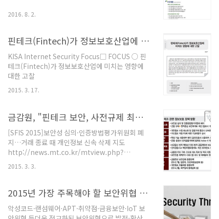
핀테크 개발 입문자들을 위해 핀테크 프로그래밍 실
습을 예제 중심으로 진행합니다. “핀테크 서비스 개
2016. 8. 2.
발 과정 - 오픈뱅킹 기반 간편결제/지급결제” 를 통
하여, 핀테크 서비스 개발 분야 첫걸음을 쉽게 내딛
핀테크(Fintech)가 정보보호산업에 미치는 영향에 대한 고찰
는 좋은 기회..
KISA Internet Security Focus□ FOCUS ○ 핀
테크(Fintech)가 정보보호산업에 미치는 영향에
대한 고찰
2015. 3. 17.
금감원, "핀테크 보안, 사전규제 최소화·사후점검 강화"
[SFIS 2015]보안성 심의·인증방법평가위원회 폐
지…거래 종료 때 개인정보 신속 삭제 지도
http://news.mt.co.kr/mtview.php?
no=2015022413294420317 핀테크 시대, 금융
2015. 3. 3.
감독원(이하 금감원) 정보보호 정책의 핵심은 '사전
규제 최소화'와 '사후점검 강화'다. 핀테크가 활성화
되도록 보안에 대해서 시장의 자율성을 높여주되,
2015년 가장 주목해야 할 보안위협 5가지
대신 책임은 엄격하게 묻겠다는 뜻이다. 금감원이
악성코드·랜섬웨어·APT·취약점·금융보안·IoT 보
이와 같은 정보보호 정책 방향을 정한 것은 최근 정
안위협 등더욱 정교화된 보안위협으로 발전·확산