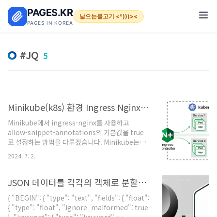
본문 바로가기
PAGES.KR
날으는물고기 <º)))><
PAGES IN KOREA
JQ
5
Minikube(k8s) 환경 Ingress Nginx 컨트롤러 고급 옵션 활성화 사용법
Minikube에서 ingress-nginx를 사용하고
allow-snippet-annotations의 기본값을 true
로 설정하는 방법을 다루겠습니다. Minikube는
ingress-nginx를 플러그인으로 쉽게 설치할 수 있
2024. 7. 2.
으며, 설정을 커스터마이즈하기 위해서는 일부 추가
단계가 필요합니다.1단계: Minikube에 ingress-
nginx 설치Minikube에 ingress-nginx를 설치합
JSON 데이터를 각각의 객체로 분할하여 형식을 변환하는 jq 명령어
니다. 다음 명령어를 사용하여 Minikube에
{ "BEGIN": { "type": "text", "fields": { "float":
Ingress 컨트롤러를 활성화할 수 있습니
{ "type": "float", "ignore_malformed": true
다.minikube addons enable ingress2단계: