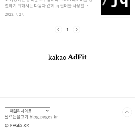
"Rx_Broadcast": "63695556"
렬하기 위해서는 다음과 같이 jq 필터를 사용할 수
"Rx_Multicast": "399605" "Rx_Discard":
있습니다. 예시를 위해 다음과 같은 JSON 데이터가
"295574" "Rx_Error": "0" "Tx_Packets":
2023. 7. 27.
있다고 가정하겠습니다. [ { "name": "Alice",
"310319281" "Tx_Bytes": "1268..
"age": 30 }, { "name": "Bob", "age": 25 }, {
"name": "Eve", "age": 35 } ] 이름(name)을 기
1
준으로 오름차순 정렬: cat data.json | jq
'sort_by(.name)' 출력 결과: [ { "name":
"Alice", "age": 30 }, { "name": "Bob", "age":
25 }, { "name": "Eve", "age": 35 } ] 이름
(name)을 기..
날으는물고기 blog.pages.kr
© PAGES.KR