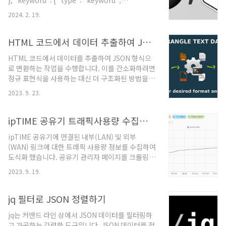
}, "keyword": { "type": "keyword",
ConfigMap 수정ingress-nginx의 설정을 변경하
"ignore_above": 128 } } }, "END": { "type":
기 위해 ConfigMap을 수정해야 합니다. 이를 위해
2024. 2. 19.
"text", "fields": { "float": { "type": "float",
먼저 기존의 ConfigMap을 수..
"ignore_malformed": true }, "keyword": {
"type": "keyword", "ignore_above": 128 } }
HTML 코드에서 데이터 추출하여 JSON 형식 변환
}, ... } 위 형태의 JSON 데이터 객체를 분리하여 아래
HTML 코드에서 데이터를 추출하여 JSON 형식으
처럼 바꾸기 위한 jq 명령어에 대한 예시입니다. {
로 변환하는 작업을 수행합니다. 이를 간소화하려면
"BEGIN" : ... } { "END": .....
정규 표현식을 사용하는 대신 더 구조화된 방법을
사용하는 것이 좋습니다. 다음은 Python을 사용하
2023. 9. 23.
여 같은 작업을 수행하는 방법입니다. Python은 정
규 표현식 대신 BeautifulSoup과 같은 라이브러리
를 사용하여 HTML 파싱을 더 쉽게 할 수 있습니다.
ipTIME 공유기 트래픽사용량 수집정보 JSON 형식 변환 및 통계 그래프
from bs4 import BeautifulSoup import re
ipTIME 공유기에 연결된 내부(LAN) 및 외부
import json html = """ 여기에 HTML 코드를 입
(WAN) 링크에 대한 트래픽 사용량 정보를 수집하여
력하세요 """ soup = BeautifulSoup(html,
도식화 했습니다. 공유기 관리자 페이지를 크롤링하
'html.parser') data = [] for row in
면 텍스트 형태로 정보를 가져와서 JSON 형식으로
soup.find_all('tr'): # 'tr' 태그를 포함하는 모든
2023. 9. 19.
변환하여 통계화를 해봤는데, jq 명령어를 활용하니
행을 찾..
손쉽게 변환할 수 있었습니다. WAN 링크의 트래픽
정보를 수집하면 아래와 같이 텍스트 형태 정보를
jq 필터로 JSON 정렬하기
확보할 수 있습니다. "Rx_Packets":
jq는 커맨드 라인 상에서 JSON 데이터를 필터링하
"648233790" "Rx_Bytes": "617839018055"
고 가공하는 강력한 도구입니다. JSON 데이터를 정