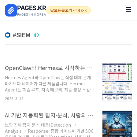
본문 바로가기
PAGES.KR
날으는물고기 <º)))><
PAGES IN KOREA
SIEM
42
OpenClaw와 Hermes로 시작하는 실행형 AI Agent 플랫폼 실전 도입
Hermes Agent와 OpenClaw는 직접 대체 관계
라기보다 레이어가 다른 제품입니다. Hermes
Agent는 학습 루프, 지속 메모리, 자동 생성 스킬,
스케줄 자동화, 다중 플랫폼 메시징 게이트웨이까지
2026. 5. 15.
포함한 자율 에이전트 런타임에 가깝고,
OpenClaw는 여러 채팅 앱과 채널을 AI 에이전트
에 연결하는 셀프호스팅 게이트웨이/컨트롤 플레인
AI 기반 자동화된 탐지·분석, 사람의 최종 판단: 안전한 SOAR 대응 역량
입니다. 그래서 Hermes는 “무엇을 어떻게 수행하
보안 침해 탐지·분석·대응(Detection →
고 학습할 것인가”가 중심이고, OpenClaw는 “어
Analysis → Response) 종합 가이드AI 기반 SOC
디서 들어오고 누구에게 어떻게 전달할 것인가”가