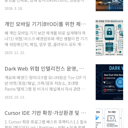
운영을 전제로, 침해 탐지(Detection), 심층분석
중심입니다.핵심 정의부터 정리하면Hermes
(Analysis), 사고대응(Response) 전 과정을 각 절
Agent는 자가개선형 에이전트입니다. 문서에는 지
2026. 3. 18.
차별 체크리스트, 룰·프롬프트·명령어 예시, 검증·
속 메모리, 에이전트가 경험으로 스킬을 만들고 개
거버넌스 포인트까지 포함되어 있어 활용하실 수 있
선하는 학습 루프, 40+ 도구, 크로노(예약 실행), 서
습니다.탐지는 데이터 품질과 적절한 룰/모델 설계
개인 모바일 기기(BYOD)를 위한 제로트러스트 보안 체계 구축 가이드
브에이..
가 핵심입니다.분석은 컨텍스트(사용자, 자산, 위협
왜 개인 모바일 기기 보안 체계를 따로 설계해야 하
인텔)를 합쳐 가설 기반 조사로 진행합니다.대응은
나?1) 위협/리스크 배경업무와 개인 생활이 한 기기
사전 정의된 플레이북과 감사가능한 승인흐름을 통
에 섞임메신저, 메일, 업무 앱, 클라우드 모두 개인
해 책임(사람)을 보장하면서 자동화(Agent)를 안
스마트폰에 들어옴회사 데이터가 개인 클라우드·메
전하게 활용합니다.탐지(Detection) — 데이터 →
2025. 11. 22.
신저·갤러리로 흘러갈 수 있음회사에서 직접 통제
신호(알람) 생성1) 목적이상행위/침해 징후를 신속
하기 어려운 환경OS 버전/패치, 루팅·탈옥, 앱 설치
하게 포착해 조사·대응 ..
현황을 회사가 100% 통제하기 어려움도난/분실 리
Dark Web 위협 인텔리전스 운영, 다크웹 유출 모니터링 대응 플레이북
스크출퇴근길, 카페, 택시 등에서 분실 시 잠금/암호
개요와 배경① 정의다크웹 모니터링은 Tor·I2P 기
화가 안 되어 있으면 그대로 유출악성앱·피싱·공용
반 마켓/포럼/채널, 크랙/덤프 저장소, 초대형
Wi-Fi악성앱이 회사 계정 토큰·OTP·메일 등을 훔쳐
Paste/텔레그램 등 비가시 채널에서 자사 관련 노
갈 수 있음공용 Wi-Fi에서 스니핑·MITM 공격 노출
출 징후(계정, 소스코드, DB 덤프, 내부명, 설계문
2) 결론→ “사내 PC처럼 관리”는 현실적으로 불가
2025. 10. 13.
서, 액세스 토큰 등)를 탐지·경보·대응하는 활동입
능→ 제로 트러스트(Zero Trust) 관점에서 ‘조건부
니다.② 왜 필요한가침해 후 데이터 재유출·2차 협
로 허용·제한·차단’하는 체계가 필요..
박을 사전 포착고객/파트너 데이터 유출 시 법규 통
Cursor IDE 기반 확장·가상환경 및 실시간 개발·배포·보안 통합 프로세스
지·완화 근거 확보공격자 TTP·유통 가격·구매자
1. Cursor 확장 프로그램 베스트 프랙티스1.1 필수
반응 등 위협 인텔리전스 보강③ 한계전체 커버리지
확장 (핵심)ESLint / Prettier – 린팅 + 일관 포맷