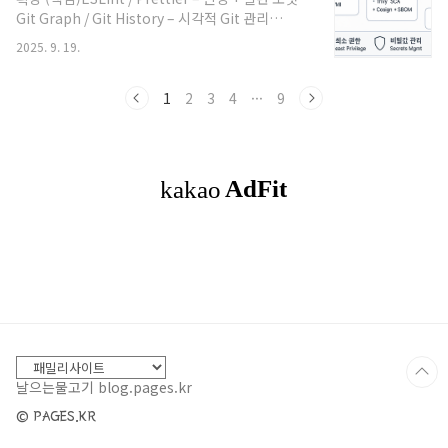
불가(폐쇄 포럼, 초대제, 휘발성 링크)미탐/오탐 존
Git Graph / Git History – 시각적 Git 관리
재 → 지속 튜닝과 인력 개입이 필수툴 분류와 선택
Python / Pylance / Python Debugger – 파이
기준① 제품 유형(혼합 사용 권장)엔드투엔드형 플
2025. 9. 19.
썬 개발 필수PHP Intelephense – PHP 인텔리센
랫폼: 수집+분석+알림+대응 연계가 일체형데이터
스 (⚠️ 기본 PHP 확장 비활성 권장)Docker /
피드형: 다크웹 인텔 데이터/API만 제공(내부
DotEnv – 컨테이너/환경변수 관리Todo
1
2
3
4
···
9
SIEM..
Highlighter – TODO 주석 트래킹(선택)
Remote - SSH / Dev Containers – 원격/컨테이
너 개발1.2 프론트엔드/디자인Auto Rename
Tag – 태그 자동 이름 동기화Tailwind CSS
IntelliSense – 유틸리티 클래스 자동완성Nord ..
날으는물고기 blog.pages.kr
© PAGES.KR