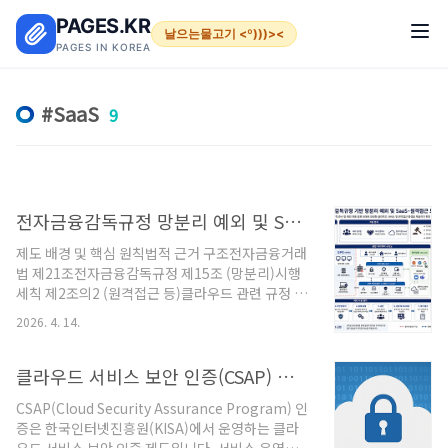
본문 바로가기
PAGES.KR
날으는물고기 <º)))><
PAGES IN KOREA
SaaS
9
전자금융감독규정 망분리 예외 및 SaaS·원격접근 보안관리 기준 및 절차서
제도 배경 및 핵심 원칙법적 근거 구조전자금융거래
법 제21조전자금융감독규정 제15조 (망분리)시행
세칙 제2조의2 (원격접근 등)클라우드 관련 규정 +
금융보안원 가이드핵심 목적악성코드 유입 차단내
2026. 4. 14.
부 중요정보 외부 유출 방지내부 시스템 침해 확산
방지기본 원칙 (가장 중요)금융권 보안의 3대 축망
분리 (Network Isolation)접근통제 (Access
클라우드 서비스 보안 인증(CSAP) 체크리스트와 실전 전략 가이드
Control)정보통제 (Data Control)망분리 정책
CSAP(Cloud Security Assurance Program) 인
(물리적 망분리 중심)기본 원칙내부 업무망 ↔ 인터
증은 한국인터넷진흥원(KISA)에서 운영하는 클라
넷망 물리적 분리업무망에서 인터넷 직접 접속 금지