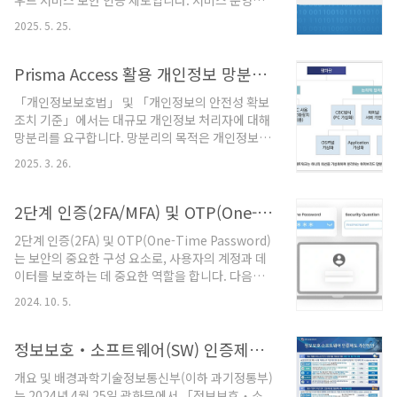
우드 서비스 보안 인증 제도입니다. 서비스 운영자
[업무망 PC] ---X--- [인터넷] (차단)물리적 vs 논리
입장에서 필요한 전반적인 정보를 체계적으로 정리
적 망분리구분내용적용물리적 망분리NIC/망 자체
2025. 5. 25.
합니다.1. CSAP 인증의 개요 및 배경1.1 제도 배경
분리원칙논리적 망분리VDI, 망간접속예외금융권은
법적 근거: 「클라우드컴퓨팅 발전 및 이용자 보호
기본적으로 물..
에 관한 법률」 제23조도입 목적: 공공기관의 클라
Prisma Access 활용 개인정보 망분리 효과와 인터넷 통제 및 보호 조치
우드 서비스 도입 확대 및 안전한 이용 환경 조성관
「개인정보보호법」 및 「개인정보의 안전성 확보
리 기관: 과학기술정보통신부(주관), 한국인터넷진
조치 기준」에서는 대규모 개인정보 처리자에 대해
흥원(KISA, 전담기관)1.2 인증 대상 서비스
망분리를 요구합니다. 망분리의 목적은 개인정보가
IaaS(Infrastructure as a Service): 서버, 스토리
저장된 내부 업무망을 인터넷으로부터 물리적 또는
지, 네트워크 등 인프라 제공SaaS(Software as a
2025. 3. 26.
논리적으로 완벽히 분리하여 개인정보 유출 위험의
Service): 응용 소프트웨어 및 관련 데이터 제공D..
최소화입니다.물리적 망분리 (Physical
Separation)개념인터넷망과 업무망을 독립된 단
2단계 인증(2FA/MFA) 및 OTP(One-Time Password) 보안 요소
말과 네트워크로 완벽히 분리특징가장 높은 수준의
2단계 인증(2FA) 및 OTP(One-Time Password)
보안성 제공개인정보 처리 PC에서 인터넷 접근이
는 보안의 중요한 구성 요소로, 사용자의 계정과 데
불가능하여 악성코드나 공격 차단 효과가 큼단점사
이터를 보호하는 데 중요한 역할을 합니다. 다음은
용자 불편 증가, 업무 생산성 저하 우려망연계 솔루
이러한 도구, 솔루션, 및 SaaS(Software as a
션(스토리지, VDI 등) 별도 구축 필요하여 비용 증가
2024. 10. 5.
Service) 서비스에 대한 정리입니다.2단계 인증
논리적 망분리 (Logical Separation)개념하나의
(2FA) 개요2단계 인증은 두 가지 다른 인증 요소를
단말에 가상화 기술을 활용하여 인터넷 영역과 업무
결합하여 사용자의 신원을 확인하는 방법입니다. 첫
정보보호‧소프트웨어(SW) 인증제도 개선방안에 따른 변화
영역을 논리적으로 분..
번째 요소는 일반적으로 비밀번호와 같은 지식 기반
개요 및 배경과학기술정보통신부(이하 과기정통부)
의 인증이고, 두 번째 요소는 OTP나 생체 인식과 같
는 2024년 4월 25일 광화문에서 「정보보호‧소