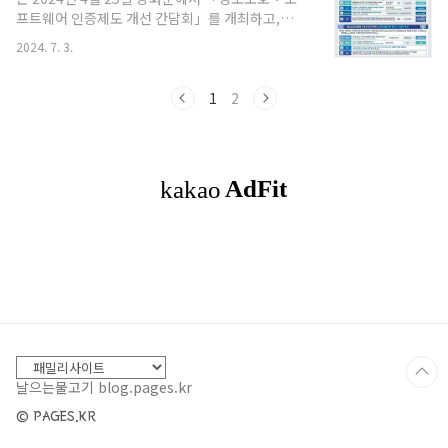
은 소유 기반 또는 생체 기반의 인증입니
프트웨어 인증제도 개선 간담회」를 개최하고,
다.OTP(One-Time Password) 개요OTP는 단일
2024년 2월 27일 국정현안관계장관회의에서 발표
세션 또는 거래에서만 유효한 일회용 비밀번호입니
2024. 7. 3.
된 '기업의 인증 획득 부담 완화를 위한 인증 규제 정
다. 주로 SMS, 이메일, 또는 전용 인증 앱을 통해 전
비'의 후속 조치로 '정보보호‧소프트웨어 인증제
달됩니다.2FA 및 O..
도 개선방안'을 발표했습니다. 과기정통부는 정보보
1
2
호와 소프트웨어(SW) 제품의 안전성 및 품질 강화
를 위해 6개의 법정 인증제도를 운영 중이며, 이들
인증제도가 중소기업들에게 큰 부담으로 작용하고
있다는 점을 인식했습니다. 이에 따라 과기정통부는
다양한 이해관계자와의 간담회를 통해 개선 의견과
애로사항을 수렴하여 혁신을 저해하는 불필요한 부
담을 대폭 경감하고자 인증 기간, 인증 비용, 절차를
획기적으로 개선하기로 했습..
날으는물고기 blog.pages.kr
© PAGES.KR