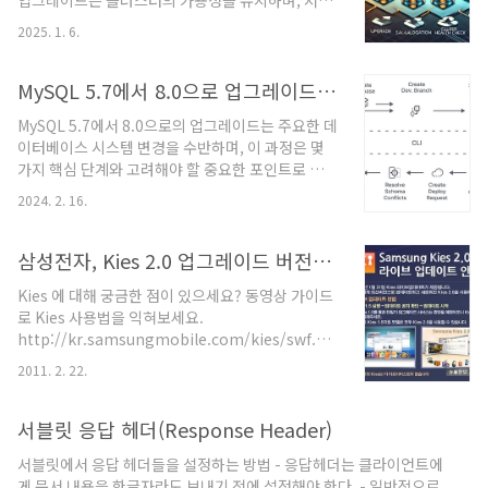
업그레이드는 클러스터의 가용성을 유지하며, 서비
패치를 적용해 사용하는 경우가 있습니다.특정
스 중단 없이 진행할 수 있도록 롤링 업그레이드 방
HTTP 헤더를 처리하는 방식 변경고정된 파일 경로
2025. 1. 6.
식을 사용합니다. 각 단계는 사전 준비, 업그레이드
를 환경변수로 대체커널 수준 API를 호출하는 로직
작업, 이후 정상 확인으로 구성됩니다.1. 업그레이
변경버전 업데이트 시 문제점새 버전이 출시되면 다
드 전 기본 체크1.1 클러스터 상태 및 사전 체크클러
MySQL 5.7에서 8.0으로 업그레이드 과정 및 준비사항
음과 ..
스터 상태 확인: green 상태인지 확인합니다. 클러
MySQL 5.7에서 8.0으로의 업그레이드는 주요한 데
스터 상태가 yellow 또는 red일 경우 업그레이드를
이터베이스 시스템 변경을 수반하며, 이 과정은 몇
진행하기 전 문제를 해결해야 합니다.curl -X GET
가지 핵심 단계와 고려해야 할 중요한 포인트로 구
"localhost:9200/_cluster/health?pretty"백
성됩니다. 아래에서는 이 업그레이드 과정의 기본
업 수행: 예상치 못한 데이터 손실을 방지하기 위해
2024. 2. 16.
배경, 주요 단계, 예상되는 도전 과제 및 이를 해결하
모든 데이터의 스냅샷을 생성합니다.curl -X PUT..
기 위한 방안에 대해 상세하게 설명합니다. 배경
MySQL 8.0은 여러 새로운 기능과 개선사항을 제공
삼성전자, Kies 2.0 업그레이드 버전 출시
합니다. 이는 보안 강화, 쿼리 실행 최적화, 새로운
Kies 에 대해 궁금한 점이 있으세요? 동영상 가이드
데이터 타입의 지원, JSON 확장 및 성능 개선을 포
로 Kies 사용법을 익혀보세요.
함합니다. 또한, MySQL 8.0은 새로운 기본 문자 세
http://kr.samsungmobile.com/kies/swf.html
트인 utf8mb4로의 전환을 포함하여, 국제화 및 다
FAQ 에서 자주 나오는 질문을 확인하세요.
양한 언어 지원 면에서도 개선을 제공합니다. 업그
2011. 2. 22.
http://kr.samsungmobile.com/service/support/faq/faq.list.do?
레이드 준비 단계 업그레이드 필요성 인식: MySQL
messageId=&cPage=1&sCate01=4&sCate02=317&sCate03=&
5.7의 공식 지원 종료와 보안, ..
서블릿 응답 헤더(Response Header)
서블릿에서 응답 헤더들을 설정하는 방법 - 응답헤더는 클라이언트에
게 문서 내용을 한글자라도 보내기 전에 설정해야 한다. - 일반적으로