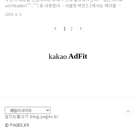
setHeader("","") 로 사용한다. - 서블릿 버전2.1에서는 헤더를 설정
하면 바꿀수 없었다 같은 이름으로 헤더를 설정하더라도 이전것은 유
2009. 8. 5.
지되면서 새로운 해더가 추가되는 형식이 였다. 하지만 서블릿 버전
2.2 에서는 setHeader를 같은 이름으로 하면 덮어쓰기 형식으로 지
1
2
원하며, 같은 이름으로 추가는 addHeader("","")로 하면 된다.
Accept-Range - HTTP1.1 에서 추가 - 클라이언트가 보낸 Range
요청헤더를 받아들 일 수 있는지의 여부를 뜻한다. - 받아들 일 수 있다
면 byte 단위 지정 아니면 none을 지정한다. Age - ..
날으는물고기 blog.pages.kr
© PAGES.KR