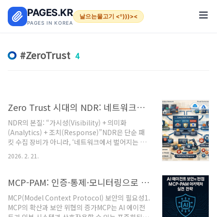
본문 바로가기
PAGES.KR
날으는물고기 <º)))><
PAGES IN KOREA
ZeroTrust
4
Zero Trust 시대의 NDR: 네트워크에서 신호를 뽑아 SOAR로 움직이기
NDR의 본질: “가시성(Visibility) + 의미화
(Analytics) + 조치(Response)”NDR은 단순 패
킷 수집 장비가 아니라, ‘네트워크에서 벌어지는 행
위를 자산/정체성/리스크 관점으로 해석하고 대응
2026. 2. 21.
까지 묶는 체계’입니다. 전통 IDS가 “알려진 시그니
처” 중심이라면, NDR은 동서(East-West) 트래픽
까지 포함한 행동 기반 이상징후 탐지 + 대응 자동화
MCP-PAM: 인증·통제·모니터링으로 완성하는 AI 보안 거버넌스
까지 포함하는 방향으로 진화합니다.목표·범위 정
MCP(Model Context Protocol) 보안의 필요성1.
의: “무엇을 지킬지”를 먼저 못 박아야 성공합니다
MCP의 확산과 보안 위협의 증가MCP는 AI 에이전
보호 대상 자산(우선순위) 정의NDR ROI는 “어디