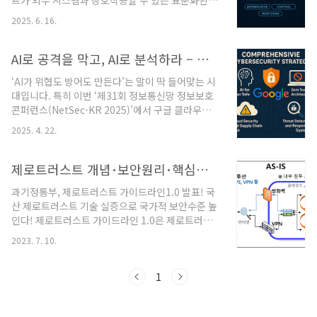
트가 외부 시스템과 상호작용할 수 있는 표준화된
를 보느냐”에 좌우됩니다. 먼저 핵심 자산(크라운
프로토콜로, 현재 4,300개 이상의 활성 서버가 운영
주얼)을 정하고 그 주변 트래픽을 촘촘히 봐야 합니
2025. 6. 16.
되고 있습니다. 이는 AI의 활용성을 극대화하지만,
다.1순위: ID/인증(AD/IdP/IAM), DB, 핵심 서비스
동시에 새로운 보안 취약점을 만들어냅니다.주요 보
(결제/주문/정산 등..
안 위협명령어 삽입(Command Injection): AI가
AI로 공격을 막고, AI로 분석하라 – 구글의 차세대 보안 인프라
자연어를 해석하여 위험한 명령을 실행샌드박스 탈
‘AI가 위협도 방어도 만든다’는 말이 딱 들어맞는 시
출(Sandbox Escape): 격리된 환경을 벗어나 시스
대입니다. 특히 이번 ‘제31회 정보통신망 정보보호
템 전체에 접근토큰 관리 취약점: OAuth 토큰의 실
콘퍼런스(NetSec-KR 2025)’에서 구글 클라우드
시간 폐기 메커니즘 부재특권 프롬프트 오용: 관리
의 사이버 보안 전략은 AI와 클라우드를 중심으로
자 권한의 부적절한 사용민감 정보 유출: 학습 데이
2025. 4. 22.
체계적이고 진화된 형태로 제시됐습니다.🔐 구글의
터나 컨텍스트를 통한 간접적 정보 노출외부 API 남
사이버 보안 해법: 전방위적 대응 전략1. AI, 사이버
용: SaaS 연동..
보안의 새로운 방패AI의 양면성: AI는 해커의 도구
제로트러스트 개념･보안원리･핵심원칙 등 가이드라인
로 악용될 수 있지만, 동시에 보안 솔루션의 핵심 기
과기정통부, 제로트러스트 가이드라인1.0 발표! 국
술로 부상.예: 악성코드 자동 생성, 탐지 회피, 프롬
산 제로트러스트 기술 실증으로 국가적 보안수준 높
프트 인젝션, 모델 탈취 등.실시간 AI 대응 데모“헤
인다! 제로트러스트 가이드라인 1.0은 제로트러스
이 제미나이, 이 코드가 악성인지 확인해줘”라는 단
트의 기본개념과 보안원리, 제로트러스트 보안모델
순 명령어로 AI가 악성코드를 분석.AI가 보안 전문
2023. 7. 10.
의 핵심원칙 및 접근제어원리, 도입계획 수립을 위
가의 분석을 자동화·가속화.2. 제로트러스트 아키
한 세부절차 및 도입 참조모델 등을 제시하고 있다.
텍처 (Zero Trust Arc..
(핵심원칙) 제로트러스트 보안은‘절대 믿지 말고, 계
1
속 검증하라’는 기본철학을 구현하기 위한 ① 강화
된 인증(아이디/패스워드 외에도 다양한 인증정보