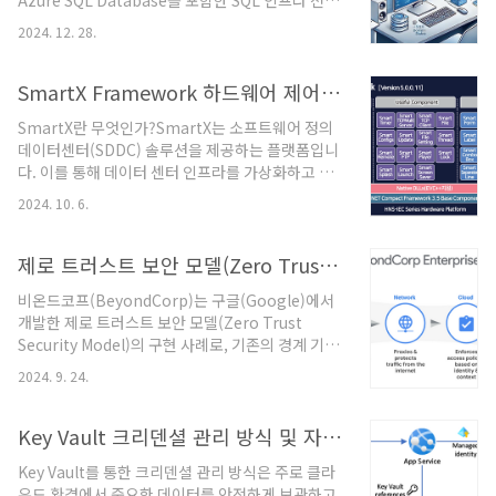
Azure SQL Database를 포함한 SQL 인프라 전반
다.Chapter 1: AI 에이전트란 무엇인가?🎭 인공지
을 관리하기 위한 통합 환경입니다. SSMS를 통해
능의 진화: 대화에서 행동으로기존 AI vs AI 에이전
2024. 12. 28.
다음과 같은 작업이 가능합니다.SQL Server 인스
트: 패러다임의 전환🤔 기존 AI (ChatGPT 스타일)
턴스 및 데이터베이스의 구성, 모니터링, 관리데이
사용자: "오늘 날씨는 어때..
터 계층의 설계 및 관리로컬 및 클라우드 환경에서
SmartX Framework 하드웨어 제어 및 사용자 인터페이스
데이터베이스 쿼리데이터베이스 성능 최적화 및 문
SmartX란 무엇인가?SmartX는 소프트웨어 정의
제 해결 SSMS는 데이터베이스 관리자와 개발자에
데이터센터(SDDC) 솔루션을 제공하는 플랫폼입니
게 강력한 도구를 제공하며, SQL Server 및 Azure
다. 이를 통해 데이터 센터 인프라를 가상화하고 관
SQL Database의 운영 효율성을 크게 향상시킵니
리하는 데 중점을 둡니다. SmartX는 주로 하이퍼컨
다.2. SSMS 20.2 다운로드 및 설치다운로드 링크
2024. 10. 6.
버지드 인프라(HCI) 및 클라우드 네이티브 환경을
SSMS 20.2 다운로드설치 과정SSMS 20.x 미리 보
지원합니다.주요 특징하이퍼컨버지드 인프라(HCI)
기 버전 ..
컴퓨팅, 스토리지, 네트워크 자원을 통합 관리.손쉬
제로 트러스트 보안 모델(Zero Trust Security Model) 구현 사례
운 확장성과 비용 효율성 제공.소프트웨어 정의 스
비온드코프(BeyondCorp)는 구글(Google)에서
토리지(SDS)다양한 스토리지 리소스를 가상화하여
개발한 제로 트러스트 보안 모델(Zero Trust
통합 관리.높은 성능과 안정성을 보장.클라우드 네
Security Model)의 구현 사례로, 기존의 경계 기반
이티브 지원컨테이너 오케스트레이션 툴
보안 모델(perimeter-based security)을 대체하
(Kubernetes 등)과의 통합.DevOps 및 CI/CD 환
2024. 9. 24.
기 위한 접근법입니다. 전통적인 네트워크 보안 모
경 최적화.자동화 및 오케스트레이션다양한 자동화
델에서는 내부와 외부를 구분하여 내부 네트워크는
도구와의 연동.일관된 인프라 관리와 운영 가능.보
신뢰할 수 있다는 가정을 합니다. 하지만 비온드코
Key Vault 크리덴셜 관리 방식 및 자동화 통합 프로세스 구축
안 및 데이터..
프는 이와 달리 내부 네트워크를 포함한 모든 접속
Key Vault를 통한 크리덴셜 관리 방식은 주로 클라
을 불신하고, 모든 요청에 대해 인증과 권한 확인을
우드 환경에서 중요한 데이터를 안전하게 보관하고