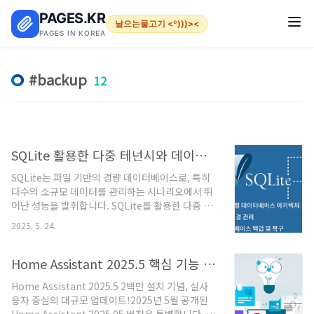
본문 바로가기
PAGES.KR
날으는물고기 <º)))><
PAGES IN KOREA
backup
12
SQLite 활용한 다중 테넌시와 데이터 관리 최적화 및 안정적 백업 전략
SQLite는 파일 기반의 경량 데이터베이스로, 특히
다수의 소규모 데이터를 관리하는 시나리오에서 뛰
어난 성능을 발휘합니다. SQLite를 활용한 다중 테
넌시 아키텍처, 데이터베이스 복사 및 백업 최적화,
2025. 5. 24.
그리고 Litestream을 통한 데이터 안정성 강화 방
법입니다.테넌트별 데이터베이스 아키텍처의 장점
과 과제테넌트별 데이터베이스 아키텍처란?테넌트
Home Assistant 2025.5 핵심 기능 요약과 안전한 업데이트 위한 사전 점검
별 데이터베이스 아키텍처는 애플리케이션의 데이
Home Assistant 2025.5 2백만 설치 기념, 실사
터를 독립적인 사용자 또는 그룹(테넌트) 단위로 분
용자 중심의 대규모 업데이트!2025년 5월 공개된
리하여, 각 테넌트마다 별도의 데이터베이스를 할당