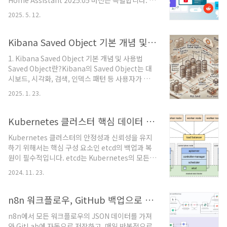
Home Assistant 2025.05 버전은 특별합니다. 2
하는 패턴입니다. 이 아키텍처는 특히 소규모 테넌
백만 활성 설치를 돌파하며, 실사용자 편의성과 품
트가 다수인 환경에서 SQLite와 같은 서버리스 데
2025. 5. 12.
질 향상에 중점을 둔 QoL(Quality of Life) 중심의
이터베이스와 잘 어울립니다.주요 장점강력한 데이
업데이트가 이뤄졌기 때문입니다. 백업 시스템, 음
터 격리테넌트 간 데이터 유출 및 오염을 원천적으
성 기능, Z-Wave, 자동화 UI, 디바이스 탐지 등 핵
Kibana Saved Object 기본 개념 및 자동화(n8n) 백업 가이드
로 차단합니다.예: "J..
심 기능 전반이 업그레이드되었으며, 업데이트 전후
1. Kibana Saved Object 기본 개념 및 사용법
유의사항도 반드시 확인해야 합니다.주요 업데이트
Saved Object란?Kibana의 Saved Object는 대
하이라이트📦 백업 시스템 대폭 개선위치별 보관 정
시보드, 시각화, 검색, 인덱스 패턴 등 사용자가 생성
책 설정 가능→ 로컬/NAS/클라우드 별로 보관 개수
한 설정 정보를 저장하는 데이터입니다. Saved
설정 가능예: Google Drive는 3개, NAS는 7개 유
2025. 1. 23.
Object는 Kibana UI를 통해 관리하거나, API를 통
지자동 백업 기본값 설정→ 운영체제/애드온 업데
해 내보내기(export) 및 가져오기(import)할 수
이..
있습니다. 이를 통해 중요한 설정 정보를 효율적으
Kubernetes 클러스터 핵심 데이터 저장소 etcd 백업 및 복원
로 관리할 수 있습니다.Saved Object 주요 유형
Kubernetes 클러스터의 안정성과 신뢰성을 유지
Dashboard: 대시보드 레이아웃 정보를 저
하기 위해서는 핵심 구성 요소인 etcd의 백업과 복
장.Visualization: 데이터 시각화 설정.Search: 특
원이 필수적입니다. etcd는 Kubernetes의 모든
정 필터와 정렬 조건을 저장한 검색.Index
상태 정보와 설정 데이터를 저장하는 분산 키-값 저
Pattern: Elasticsearch의 인덱스를 참조하는 패
2024. 11. 23.
장소로, 장애 발생 시 클러스터의 빠른 복원을 위해
턴.API 사용법Saved Obje..
서는 정확한 백업 절차를 따르는 것이 중요합니다.
etcd 백업 및 복원 방법, 로컬 환경에서 백업 데이터
n8n 워크플로우, GitHub 백업으로 안전하게 관리하기
검증, 그리고 다중 마스터 노드 환경에서의 etcd 클
n8n에서 모든 워크플로우의 JSON 데이터를 가져
러스터 복구 방법입니다.etcd 백업의 중요성etcd
와 GitLab에 자동으로 저장하고, 매일 반복적으로