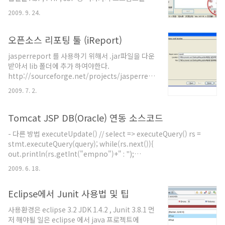
Jeus 등 수많은 웹 ..
동으로 생성해 줍니다. 해킹 및 보안 테스트를 위한
2009. 9. 24.
용도로 사용하고, 다른 용도로는 사용을 주의하셔야
합니다. 참고 : http://www.hackyuyi.cn
오픈소스 리포팅 툴 (iReport)
jasperreport 를 사용하기 위해서 .jar파일을 다운
받아서 lib 폴더에 추가 하여야한다.
http://sourceforge.net/projects/jasperreports
사이트에서 다운받을수 있다. 필요한 파일은
2009. 7. 2.
struts2-jasperreports-plugin-2.x.x.jar
jasperreports.jar commons-collections.jar
commons-digester.jar commons-
Tomcat JSP DB(Oracle) 연동 소스코드
javaflow.jar itext.jar jdt-compiler.jar 버전은
- 다른 방법 executeUpdate() // select => executeQuery() rs =
알아서 받기 바란다. 우선 PDF 파일로 변경하기 위
stmt.executeQuery(query); while(rs.next()){
해서 .jrxml파일이 필요하다. 위와같은 .jrxml 파일
out.println(rs.getInt("empno")+" : ");
을 생성한다. 데이터 변수를 미리 정의한 부분이다.
out.println(rs.getString("ename")+" : ");
사용될 변수이다. 타이틀부분으로 상단에 한번만
2009. 6. 18.
out.println(rs.getInt("deptno")+" "); } }
출..
catch(NamingException ne) { out.println("설정명을 찾을 수
Eclipse에서 Junit 사용법 및 팁
없습니다."); } catch(SQLException se) {
out.println(se.toString()); } finally { //닫을때는 맨마지막에 열린
사용환경은 eclipse 3.2 JDK 1.4.2 , Junit 3.8.1 먼
것부터 닫는다. if(rs != null) rs.close..
저 해야될 일은 eclipse 에서 java 프로젝트에