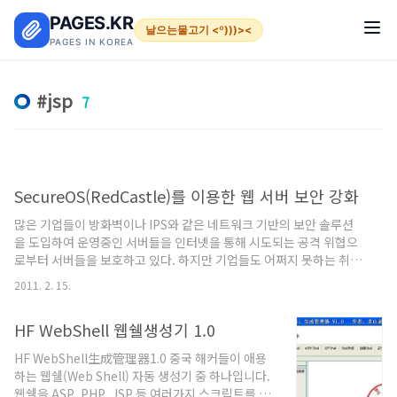
본문 바로가기
PAGES.KR
날으는물고기 <º)))><
PAGES IN KOREA
jsp
7
SecureOS(RedCastle)를 이용한 웹 서버 보안 강화
많은 기업들이 방화벽이나 IPS와 같은 네트워크 기반의 보안 솔루션
을 도입하여 운영중인 서버들을 인터넷을 통해 시도되는 공격 위협으
로부터 서버들을 보호하고 있다. 하지만 기업들도 어쩌지 못하는 취약
한 구멍이 존재한다. 바로 기업의 홈페이지가 구동중인 웹 서버와 메일
2011. 2. 15.
서버다. 그리고 기업들이 운영하는 B2B와 같이 인터넷에 공개할 수
밖에 없는 서버가 존재한다. 그리고 이렇게 인터넷에 공개되는 서비스
HF WebShell 웹쉘생성기 1.0
들은 대부분 웹서버(TCP/80)로 운영되어 진다. 다른 서비스는 모두
차단되어 있지만 웹서비스를 수행하는 TCP/80은 기업으로서도 어쩔
HF WebShell生成管理器1.0 중국 해커들이 애용
수 없는 아킬레스건과 같은 존재다. 해커들은 이러한 아킬레스건을 절
하는 웹쉘(Web Shell) 자동 생성기 중 하나입니다.
대 그냥 두지 않는다. Apache, Tomcat, Weblogic, Webtob,
웹쉘을 ASP, PHP, JSP 등 여러가지 스크립트를 자