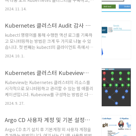
여 다중 노드 Kubernetes 클러스터를 구축하고,
어시스턴트(Claude, Cursor 등)와 연동 가능K8s
Portainer를 통해 이를 손쉽게 관리하는 방법입니
MCP의 핵심 기능 및 역할① AI 기반 자연어 관리
2024. 11. 14.
다. 초보자도 따라할 수 있도록 단계별로 설명하고,
Kubernetes 명령어를 자연어로 입력하면 AI가..
필요한 명령어와 코드 샘플을 포함하고 있습니
다.Kubernetes 기본 지식: Kubernetes의 개념과
Kubernetes 클러스터 Audit 감사 로그 수집 및 모니터링
기본 사용법에 대한 이해가 필요합니다.Docker 설
kubectl 명령어를 통해 수행한 액션 로그를 기록하
치 및 기본 사용법: Docker가 시스템에 설치되어
고 모니터링하는 방법은 크게 두 가지로 나눌 수 있
있어야 하며, 컨테이너를 다루는 기본적인 명령어를
습니다. 첫 번째는 kubectl의 클라이언트 측에서 로
알고 있어야 합니다. Kubernetes는 컨테이너화된
그를 기록하는 방법이고, 두 번째는 쿠버네티스 서
애플리케이션의 배포, 스케일링 및 관리를 자동화하
2024. 10. 1.
버 측에서 API 서버의 액세스 로그를 모니터링하는
는 데 필수적인 도구입니다. 그러나 로컬 환경에서
방법입니다.1. 클라이언트 측에서 kubectl 명령어
다중 노드 클러스터를 구축하고 ..
로그 기록kubectl 클라이언트에서 수행한 명령어
Kubernetes 클러스터 Kubeview와 Prometheus 리소스 모니터링
를 로컬 파일에 기록하는 방법입니다.방법 1:
Kubeview는 Kubernetes 클러스터의 리소스를
kubectl alias 설정을 통한 로깅kubectl 명령어를
시각적으로 모니터링하고 관리할 수 있는 웹 애플리
로깅하는 가장 간단한 방법은 alias를 설정하는 것
케이션입니다. Kubeview를 구성하는 방법은 다음
입니다. 아래 예시는 kubectl 명령어를 수행할 때마
과 같습니다.Kubernetes 클러스터: Kubeview를
다 해당 명령어를 로그 파일에 기록하는 방법입니
2024. 9. 27.
배포할 Kubernetes 클러스터가 필요합니
다.alias kubectl='kubectl --context=my-
다.kubectl: 클러스터와 상호작용하기 위해
cluster ..
kubectl이 필요합니다.Helm (옵션): Helm을 사
Argo CD 사용자 계정 및 기본 설정과 Gitlab 연동으로 자동화 운영
용하여 Kubeview를 쉽게 설치할 수 있습니다.설치
Argo CD 초기 설치 후 기본계정 외 사용자 계정을
방법1. Helm을 사용하여 설치Helm을 사용하면
추가하는 방법입니다. 여기서는 CLI를 사용한 방법