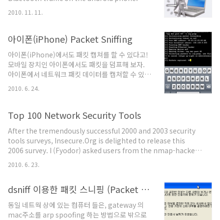
This APP is for ROOTED PHONES ONLY. You
2010. 11. 11.
have to be root on your phone, and have
the "su" command installed. App Install
process: This app is based on the tcpdump
아이폰(iPhone) Packet Sniffing
package therefor it have to be installed
아이폰(iPhone)에서도 패킷 캡쳐를 할 수 있다고!
manually. 1. Download and Install
모바일 장치인 아이폰에서도 패킷을 덤프해 보자.
PacketSniffer App from the market or from
아이폰에서 네트워크 패킷 데이터를 캡쳐할 수 있는
..
도구를 하나 소개하고자 한다. Pirni 라고 패킷 데이
2010. 6. 24.
터를 덤프하여 파일로 저장해 주는 역할을 해 준다.
이 저장한 패킷은 와이어샤크나 tcpdump 를 통해
분석을 똑 같이 할 수 있다. Pirni 는 아이폰과 아이
Top 100 Network Security Tools
팟터치 에서만 사용이 가능하며, 아이폰의 첫 번째
After the tremendously successful 2000 and 2003 security
패킷 스니퍼로 알려져 있다. 이걸 사용하기 위해서
tools surveys, Insecure.Org is delighted to release this
는 OS 버전이 3.0 이상되어야 하며, 탈옥된 아이폰
2006 survey. I (Fyodor) asked users from the nmap-hackers
을 사용하고 있어야 한다. 일단, 와이어샤크같이 편
mailing list to share their favorite tools, and 3,243 people
한 GUI 환경을 갖고 있지 않으며, 터미널을 통해 수
2010. 6. 23.
responded. This allowed me to expand the list to 100
행하게 된다. 옆 화면은 목적지 포트가 80 번인 패킷
tools, and even subdivide them into categories. Anyone in
에 대해 log.pcap 으로 ..
dsniff 이용한 패킷 스니핑 (Packet Sniff)
the security field would be well advised to go over th..
동일 네트웍 상에 있는 컴퓨터 들은, gateway 의
mac주소를 arp spoofing 하는 방법으로 밖으로