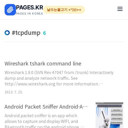
본문 바로가기
PAGES.KR
날으는물고기 <º)))><
PAGES IN KOREA
tcpdump
6
Wireshark tshark command line
Wireshark 1.9.0 (SVN Rev 47047 from /trunk) Interactively
dump and analyze network traffic. See
http://www.wireshark.org for more information.
Copyright 1998-2013 Gerald Combs and contributors. This
2013. 7. 25.
is free software; see the source for copying conditions.
There is NO warranty; not even for MERCHANTABILITY or
Android Packet Sniffer Android-Arts
FITNESS FOR A PARTICULAR PURPOSE. Usage: wireshark
[options] ... [ ] Capture interface: ..
Android packet sniffer is an app which
allows to capture and display WIFI, and
Bluetooth traffic on the android phone.