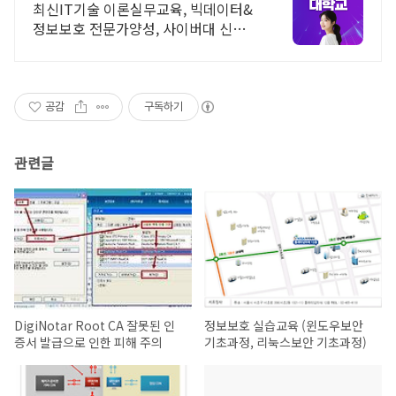
2026 가을학기 신편입생
최신IT기술 이론실무교육, 빅데이터&
정보보호 전문가양성, 사이버대 신입
생 수 1위 장학금 지급 1위, 학사 석사
박사 온라인복수학위까지
공감
구독하기
관련글
DigiNotar Root CA 잘못된 인
정보보호 실습교육 (윈도우보안
증서 발급으로 인한 피해 주의
기초과정, 리눅스보안 기초과정)