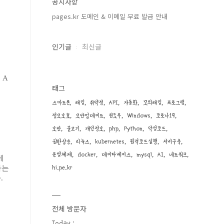
공지사항
pages.kr 도메인 & 이메일 무료 발급 안내
인기글
최신글
 A
태그
스마트폰
해킹
취약점
API
자동화
모의해킹
프로그램
정보보호
보안업데이트
윈도우
Windows
코로나19
보안
물고기
개인정보
php
Python
악성코드
권한상승
리눅스
kubernetes
원격코드실행
서버구축
운영체제
docker
데이타베이스
mysql
AI
네트워크
게
하는
hi.pe.kr
.
전체 방문자
Today :