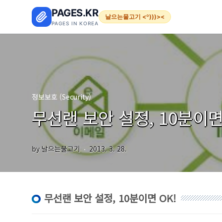
본문 바로가기
PAGES.KR
날으는물고기 <º)))><
PAGES IN KOREA
정보보호 (Security)
무선랜 보안 설정, 10분이면
by 날으는물고기
2013. 3. 28.
무선랜 보안 설정, 10분이면 OK!