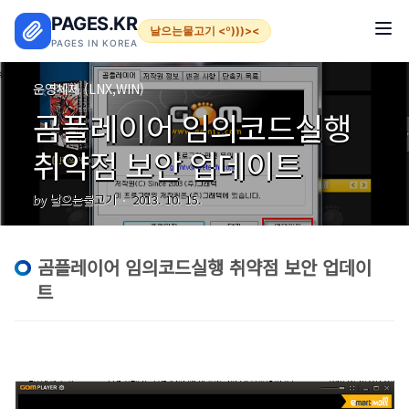
본문 바로가기
PAGES.KR
날으는물고기 <º)))><
PAGES IN KOREA
운영체제 (LNX,WIN)
곰플레이어 임의코드실행
취약점 보안 업데이트
by 날으는물고기
2013. 10. 15.
곰플레이어 임의코드실행 취약점 보안 업데이
트