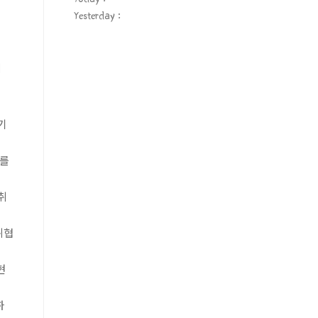
Yesterday :
니
기
이를
취
위협
현
하