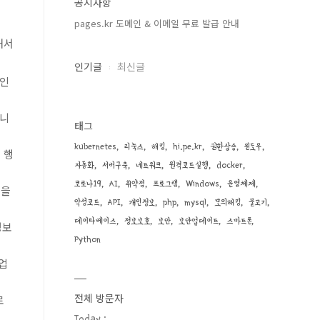
공지사항
pages.kr 도메인 & 이메일 무료 발급 안내
해서
인기글
최신글
 인
합니
태그
kubernetes
리눅스
해킹
hi.pe.kr
권한상승
윈도우
 행
자동화
서버구축
네트워크
원격코드실행
docker
코로나19
AI
취약점
프로그램
Windows
운영체제
심을
악성코드
API
개인정보
php
mysql
모의해킹
물고기
데이타베이스
정보보호
보안
보안업데이트
스마트폰
정보
Python
업
전체 방문자
로
Today :