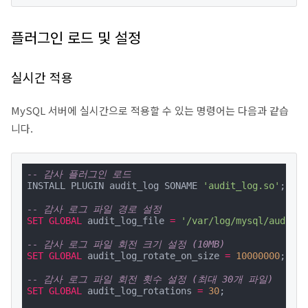
플러그인 로드 및 설정
실시간 적용
MySQL 서버에 실시간으로 적용할 수 있는 명령어는 다음과 같습
니다.
-- 감사 플러그인 로드
INSTALL PLUGIN audit_log SONAME 
'audit_log.so'
;

-- 감사 로그 파일 경로 설정
SET
GLOBAL
 audit_log_file 
=
'/var/log/mysql/audit.l
-- 감사 로그 파일 회전 크기 설정 (10MB)
SET
GLOBAL
 audit_log_rotate_on_size 
=
10000000
;

-- 감사 로그 파일 회전 횟수 설정 (최대 30개 파일)
SET
GLOBAL
 audit_log_rotations 
=
30
;
