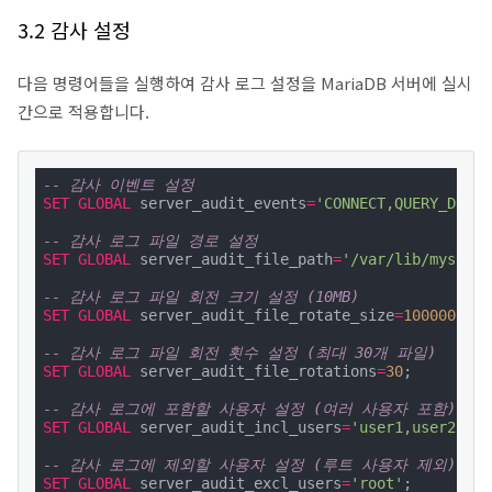
3.2 감사 설정
다음 명령어들을 실행하여 감사 로그 설정을 MariaDB 서버에 실시
간으로 적용합니다.
-- 감사 이벤트 설정
SET
GLOBAL
 server_audit_events
=
'CONNECT,QUERY_DDL,Q
-- 감사 로그 파일 경로 설정
SET
GLOBAL
 server_audit_file_path
=
'/var/lib/mysql/s
-- 감사 로그 파일 회전 크기 설정 (10MB)
SET
GLOBAL
 server_audit_file_rotate_size
=
10000000
;

-- 감사 로그 파일 회전 횟수 설정 (최대 30개 파일)
SET
GLOBAL
 server_audit_file_rotations
=
30
;

-- 감사 로그에 포함할 사용자 설정 (여러 사용자 포함)
SET
GLOBAL
 server_audit_incl_users
=
'user1,user2,use
-- 감사 로그에 제외할 사용자 설정 (루트 사용자 제외)
SET
GLOBAL
 server_audit_excl_users
=
'root'
;
