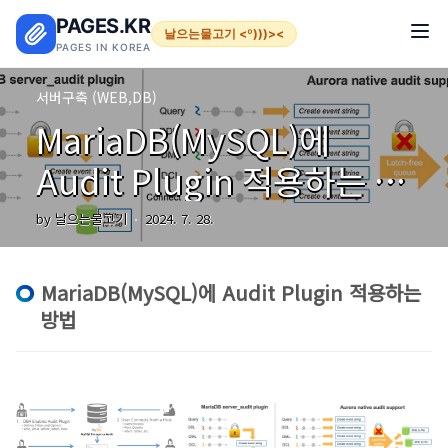
본문 바로가기
PAGES.KR
날으는물고기 <º)))><
PAGES IN KOREA
서버구축 (WEB,DB)
MariaDB(MySQL)에
Audit Plugin 적용하는 방
법
by 날으는물고기
2024. 7. 28.
MariaDB(MySQL)에 Audit Plugin 적용하는
방법