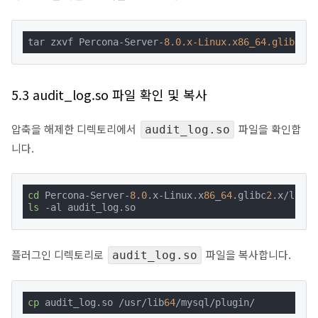
tar zxvf Percona-Server-
8.0
.x-Linux
.x86_64
.glibc2
.x
5.3 audit_log.so 파일 확인 및 복사
압축을 해제한 디렉토리에서
파일을 확인합
audit_log.so
니다.
cd
 Percona-Server-
8
.
0
.x-Linux.x
86
_
64
.glibc
2
ls
 -al audit_log.so
플러그인 디렉토리로
파일을 복사합니다.
audit_log.so
cp
 audit_log.so /usr/lib
64
/mysql/plugin/