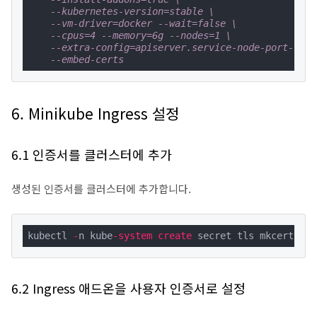
--kubernetes-version=stable \
--vm-driver=docker --wait=false \
--cpus=4 --memory=6g --nodes=1 \
--extra-config=apiserver.service-node-port-rang
--embed-certs
6. Minikube Ingress 설정
6.1 인증서를 클러스터에 추가
생성된 인증서를 클러스터에 추가합니다.
kubectl 
-
n kube
-
system
create
 secret tls mkcert 
--k
6.2 Ingress 애드온을 사용자 인증서로 설정