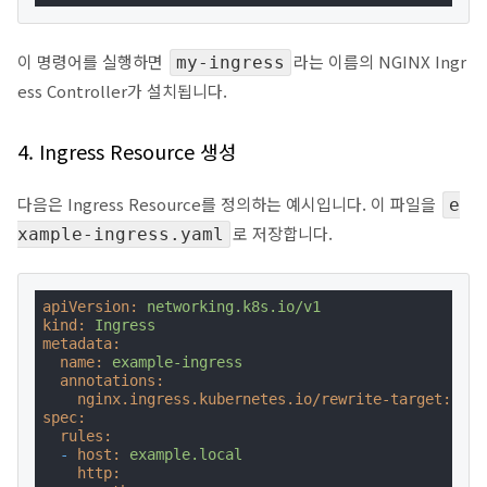
이 명령어를 실행하면
라는 이름의 NGINX Ingr
my-ingress
ess Controller가 설치됩니다.
4. Ingress Resource 생성
다음은 Ingress Resource를 정의하는 예시입니다. 이 파일을
e
로 저장합니다.
xample-ingress.yaml
apiVersion:
networking.k8s.io/v1
kind:
Ingress
metadata:
name:
example-ingress
annotations:
nginx.ingress.kubernetes.io/rewrite-target:
/
spec:
rules:
-
host:
example.local
http: