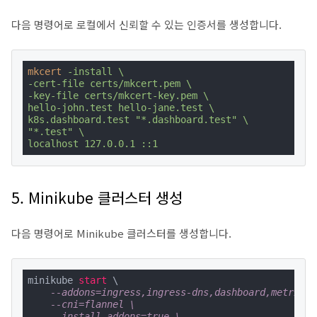
다음 명령어로 로컬에서 신뢰할 수 있는 인증서를 생성합니다.
mkcert
-install \

-cert-file certs/mkcert.pem \

-key-file certs/mkcert-key.pem \

hello-john.test hello-jane.test \

k8s.dashboard.test "*.dashboard.test" \

"*.test" \

localhost 127.0.0.1 ::1
5. Minikube 클러스터 생성
다음 명령어로 Minikube 클러스터를 생성합니다.
minikube 
start
 \

--addons=ingress,ingress-dns,dashboard,metrics-
--cni=flannel \
--install-addons=true \