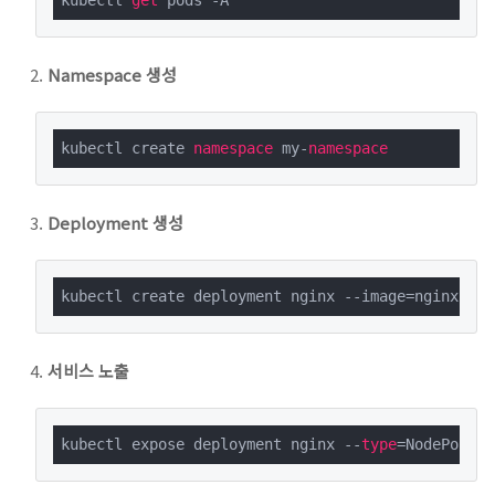
kubectl 
get
 pods -A
Namespace 생성
kubectl create 
namespace
 my-
namespace
Deployment 생성
kubectl create deployment nginx --image=nginx --
n
서비스 노출
kubectl expose deployment nginx --
type
=NodePort -