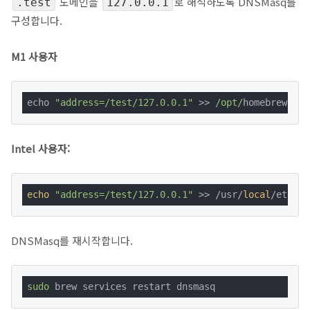
도메인을
로 해석하도록 DNSMasq를
.test
127.0.0.1
구성합니다.
M1 사용자
echo 
"address=/test/127.0.0.1"
 >> 
/opt/
homebrew/etc
Intel 사용자:
echo
"address=/test/127.0.0.1"
 >> /usr/
local
/etc/dn
DNSMasq를 재시작합니다.
sudo
 brew services restart dnsmasq