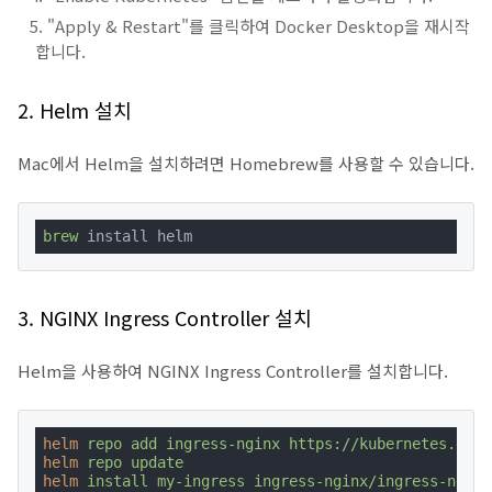
"Apply & Restart"를 클릭하여 Docker Desktop을 재시작
합니다.
2. Helm 설치
Mac에서 Helm을 설치하려면 Homebrew를 사용할 수 있습니다.
brew
 install helm
3. NGINX Ingress Controller 설치
Helm을 사용하여 NGINX Ingress Controller를 설치합니다.
helm
repo add ingress-nginx https://kubernetes.gith
helm
repo update
helm
install my-ingress ingress-nginx/ingress-nginx