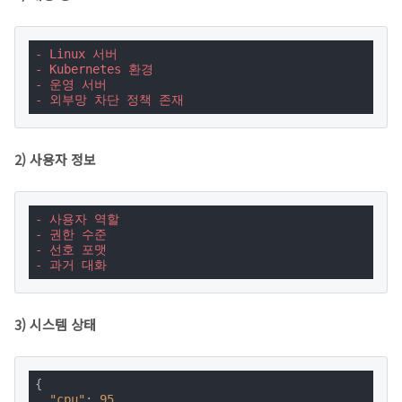
- Linux 서버
- Kubernetes 환경
- 운영 서버
- 외부망 차단 정책 존재
2) 사용자 정보
- 사용자 역할
- 권한 수준
- 선호 포맷
- 과거 대화
3) 시스템 상태
{

"cpu"
: 
95
,
