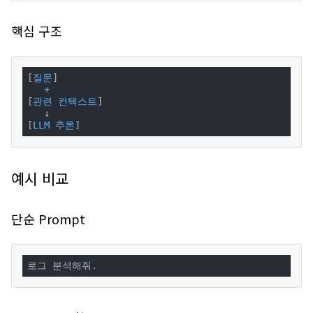
핵심 구조
[
질문
]

   +

[
관련 컨텍스트
]

   ↓

[
LLM 추론
]
예시 비교
단순 Prompt
로그 분석해줘.