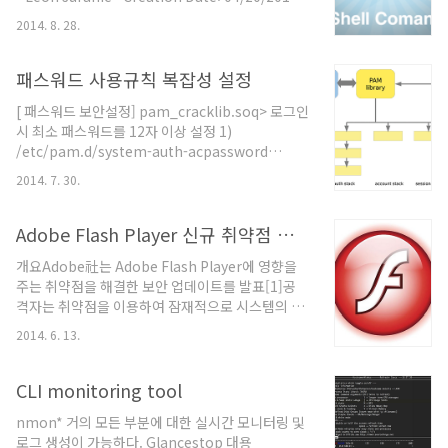
Release Date: 06/25/2014 Table Of Content:
2014. 8. 28.
===[ 1. Introduction ===[ 2. Unix Wildcards
For Dummies ===[ 3. Wildcard Wilderness
===[ 4. Something more useful... 4.1 Chown
패스워드 사용규칙 복잡성 설정
file reference trick (file owner hijacking) 4.2
[ 패스워드 보안설정] pam_cracklib.soq> 로그인
Chmod file reference trick 4.3 Tar arbitrary
시 최소 패스워드를 12자 이상 설정 1)
c..
/etc/pam.d/system-auth-acpassword
requisite pam_cracklib.so try_first_pass
2014. 7. 30.
retry=3 minlen=12패스워드에서 사용가능한 문
자 : 숫자, 영어대/소, 특수크레디트값 숫자 1 영어 1
특수기호 1 2) pam_cracklib.so 인수값- debug :
Adobe Flash Player 신규 취약점 보안업데이트
syslog 파일에 로그기록- type=LINUX useradd
개요Adobe社는 Adobe Flash Player에 영향을
홍길동 passwd 홍길동 NEW UNIX password : -
주는 취약점을 해결한 보안 업데이트를 발표[1]공
> NEW LINUX password :- retry=N : 패스워드
격자는 취약점을 이용하여 잠재적으로 시스템의 제
입력 실패 시 재시도횟수- difok=N : 기존 패스워드
어권한을 획득할 수 있음 설명Adobe社는 Adobe
와 비교. 기본값10 (50%)- ..
2014. 6. 13.
Flash Player의 취약점 6개에 대한 보안 업데이트
를 발표[1]cross-site-scripting 취약점 (CVE-
2014-0531, CVE-2014-0532, CVE-2014-0533)
CLI monitoring tool
보안기능을 우회할 수 있는 취약점(CVE-2014-
nmon* 거의 모든 부분에 대한 실시간 모니터링 및
0534, CVE-2014-0535)임의코드 실행으로 이어
로그 생성이 가능하다. Glancestop 대용
질 수 있는 메모리 손상 취약점(CVE-2014-0536)