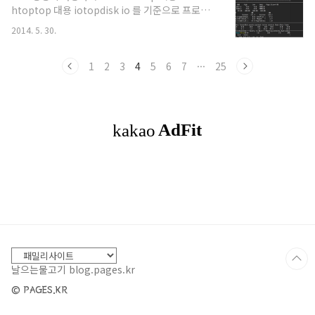
htoptop 대용 iotopdisk io 를 기준으로 프로세
해당 시스템영향 받는 제품 및 버전Adobe Flash
스를 보여준다. nethogs프로세스별 네트워크 사
Player(윈도우즈 및 맥) 13.0.0.214 및 이전 버전
2014. 5. 30.
용량을 보여준다. iptraf장치/ IP / PORT별로 네트
Adobe Flash P..
워크 트래픽 확인이 가능하다. iftop IP / PORT별
로 네트워크 트래픽 확인이 가능하다. dstat실시간
1
2
3
4
5
6
7
···
25
으로 성능 감시 출처 : thinkfarm.tistory.com
날으는물고기 blog.pages.kr
© PAGES.KR