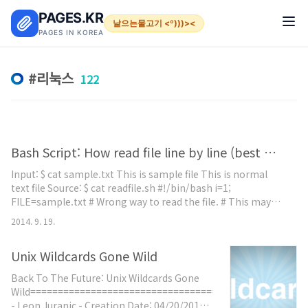
본문 바로가기
PAGES.KR
날으는물고기 <º)))><
PAGES IN KOREA
리눅스
122
Bash Script: How read file line by line (best and worst way)
Input: $ cat sample.txt This is sample file This is normal
text file Source: $ cat readfile.sh #!/bin/bash i=1;
FILE=sample.txt # Wrong way to read the file. # This may
cause problem, check the value of 'i' at the end of the
2014. 9. 19.
loopecho "###############################" cat $FILE
| while read line; do echo "Line # $i: $line" ((i++)) done echo
Unix Wildcards Gone Wild
"Total number of lines in file: $i" # The worst way to r..
Back To The Future: Unix Wildcards Gone
Wild============================================
- Leon Juranic - Creation Date: 04/20/2013 -