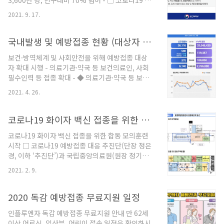
3,600만 명, 인구대비 70% 넘어 - □ 코로나19 예
접종을 서둘러주시길 간곡하게 부탁드립니다. 코로
방접종 대응 추진단(단장: 정은경 청장)은 추석 연휴
나19 사회적 거리두기 강화 추진 - 코로나19 단계적
2021. 9. 17.
전 금요일 오후 5시 기준으로 잠정집계한 결과 코로
일상회복 지속 추진 기반 마련 -- 거리두기 강화(‘..
나19 예방접종을 1회 이상 실시한 사람이 3,600만
명을 넘었다고 밝혔다. 2월 26일 코로나19 예방접
국내발생 및 예방접종 현황 (대상자 확대 시행)
종을 시작한 이후 204일만이다. * (참고) 1차접종
보건·방역체계 및 사회안전을 위해 예방접종 대상
기준, 4월 300만 명(4월 29일), 6월 1천만 명(6월
자 확대 시행 - 의료기관·약국 등 보건의료인, 사회
10일), 8월 2천만 명(8월 3일), 9월 3천만 명(9월 5
필수인력 등 접종 확대 - ◆ 의료기관·약국 등 보건
일) ○ 오늘 17시 현재, 누적 1차 접종자는
의료인, 사회필수인력 등에 대한 접종 확대 시행 ○
36,004,101명으로 전 국민의 70.1%, 18세 이상
2021. 4. 26.
방역 체계 및 사회 안전 유지를 위해 약 55만명 접종
인구의 81.5%에 해당한다. 이 중..
시행(4.26~) ○ 근무지(보건의료인, 사회필수인력)
및 거주지(만성신장질환자) 소재 조기접종 지정 의
코로나19 화이자 백신 접종을 위한 합동 모의훈련 시작
료기관(전국 약 2천개소)에서 접종 가능 ◆ 미국 예
코로나19 화이자 백신 접종을 위한 합동 모의훈련
방접종전문위원회(ACIP), 18세 이상 성인 얀센백
시작 □ 코로나19 예방접종 대응 추진단(단장 정은
신 접종 재개 권고 ○ 미국 질병통제예방센터(CDC)
경, 이하 ‘추진단’)과 국립중앙의료원(원장 정기현)
와 식품의약품청(FDA) 모두 얀센백신의 안전성과
코로나19 중앙예방접종센터는 2월 9일(화) 14:00
효과 신뢰, 예방접종의 이득이 위험 초과 판단 ◆ 전
2021. 2. 9.
부터 화이자 백신의 원활한 접종을 위해 접종 가이
국 주간 일평균 확진자 수는 659.1명으로 5주 연속
드라인을 보완하고, 발생 가능한 문제 상황을 확인·
증가 추세 ○ 최근 개인 간 접촉 증가..
점검하기 위한 합동 모의훈련을 시작한다. ○ 화이
2020 독감 예방접종 무료지원 일정
자 백신이 초저온 보관, 해동·희석 후 짧은 유효기간
인플루엔자 독감 예방접종 무료지원 안내 만 62세
등 다른 백신에 비해 관리상 어려움이 있어, 모의훈
이상 어르신, 임산부, 어린이 접속 일정을 확인하시