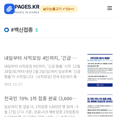
본문 바로가기
PAGES.KR
날으는물고기 <º)))><
PAGES IN KOREA
백신접종
5
내일부터 사적모임 4인까지, ‘긴급 멈춤’ 시작
내일부터 사적모임 4인까지, ‘긴급 멈춤’ 시작 ​ 12월
18일(토)부터 내년 1월 2일(일)까지 일상회복 ‘긴급
멈춤’이 시작됩니다. ​ (사적모임) 전국 4인까지 축소
- 식당·카페의 경우 미접종자는 1인 단독 이용만 허
2021. 12. 17.
용 ※ PCR음성 확인자, 18세 이하, 완치자, 불가피
한 접종 불가자 등 예외 ​​ (시설 운영시간) - 밤 9시까
지 : 유흥시설, 식당·카페, 노래연습장, 실내체육시
전국민 70% 1차 접종 완료 (3,600만명 참여)
설 등 - 밤 10시까지 : 영화관·공연장, PC방 등 ​ 다시
일상까지 한 걸음 더, 1차접종 3,600만 명 참여 - 9
일상으로 돌아가기 위해 긴급 멈춤은 꼭 필요합니
월 17일 17시 기준, 코로나19 예방접종 1차접종자
다. ​ 또한, 3차접종과 소아청소년, 미접종자는 백신