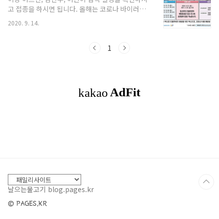
련을 통해 접종 각 단계에서의 손실과 지연 등이 발
고 접종을 하시면 됩니다. 올해는 코로나 바이러스
생하지 않도록 한다는 것이 이번 훈련의 주요 목적
로 예방접종이 꼭 필요하다고 합니다. 인플루엔자
이다. □ 중앙예방접종센터(국립중앙의료원)는 가
2020. 9. 14.
백신은 인플루엔자 예방을 위한 백신으로, 코로나
상 시나리오를 마련하여 자체 훈련을 시행한 바 있
19를 예방할 수 없습니다. 다만, 독감에 걸리면 기침
으며, 9일 시작되는 첫 합동훈련을 통해 코로나19
등 코로나19 감염.전파 가능성이 높기 때문에 예방
1
대응을 위..
접종은 필수입니다. 어린이 인플루엔자 독감 예방접
종 지원사업 - 지원대상 : 생후 6개월~만 18세 어린
이 (2002.1.1~2020.8.31 출생아) * 만 14세~18세
어린이는 코로나19 유행으로 한시적 지원 확대 - 접
속기관 : 지정의료기관 및 보건소 * 지정의료기관은
예방접종도우미 누리집 또는 웹에서 확인가능 (보건
소는 방문 전 확인 필수) - 지원기간..
날으는물고기 blog.pages.kr
© PAGES.KR