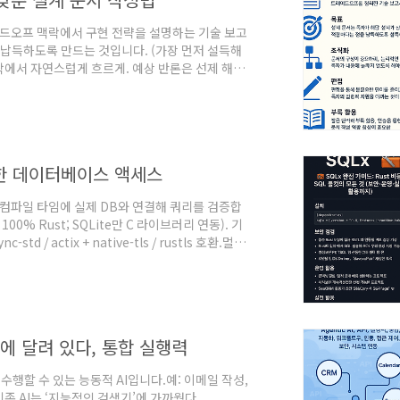
이드오프 맥락에서 구현 전략을 설명하는 기술 보고
 납득하도록 만드는 것입니다. (가장 먼저 설득해
단락에서 자연스럽게 흐르게. 예상 반론은 선제 해소.
 치환. 독자의 주의력은 유한합니다.부록: 복잡한
록 없이도 가능해야 합니다.연습과 볼륨: 반복 작성
Architecture Decision Record)..
능한 데이터베이스 액세스
되, 컴파일 타임에 실제 DB와 연결해 쿼리를 검증합
100% Rust; SQLite만 C 라이브러리 연동). 기
d / actix + native-tls / rustls 호환.멀티
 0.7 이후 제거, 재작성 예정)운영 기능: 풀링(Pool), 준
yPool(런타임 드라이버 교체),
근성에 달려 있다, 통합 실행력
수행할 수 있는 능동적 AI입니다.예: 이메일 작성,
기존 AI는 ‘지능적인 검색기’에 가까웠다