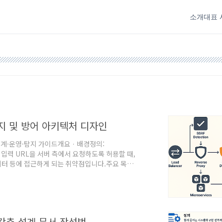
소개
대표 
지 및 방어 아키텍처 디자인
계·운영·탐지 가이드개요 · 배경정의:
사용자 입력 URL을 서버 측에서 요청하도록 허용할 때,
터 등에 접근하게 되는 취약점입니다.주요 목표
fe80::/10 대역 등)내부 관리용 서비스 스캔 및 상
트/DB/메일·큐·캐시 등)파일/토큰/자격증명
, dict://, FastCG..
갖춘 설계 문서 작성법