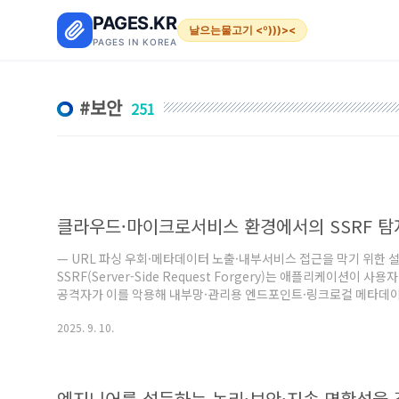
본문 바로가기
PAGES.KR
날으는물고기 <º)))><
PAGES IN KOREA
보안
251
클라우드·마이크로서비스 환경에서의 SSRF 탐
— URL 파싱 우회·메타데이터 노출·내부서비스 접근을 막기 위한 설
SSRF(Server-Side Request Forgery)는 애플리케이션이 
공격자가 이를 악용해 내부망·관리용 엔드포인트·링크로컬 메타데이
클라우드/호스트 메타데이터 노출(예: 링크로컬 169.254.169.254, 
2025. 9. 10.
호작용(예: 오케스트레이션/런타임/키-밸류 스토어/모니터링 에이전
노출(file:// 등 비HTTP 스킴 허용 시)프로토콜 스머글링(예: gopher://
엔지니어를 설득하는 논리·보안·지속 명확성을 