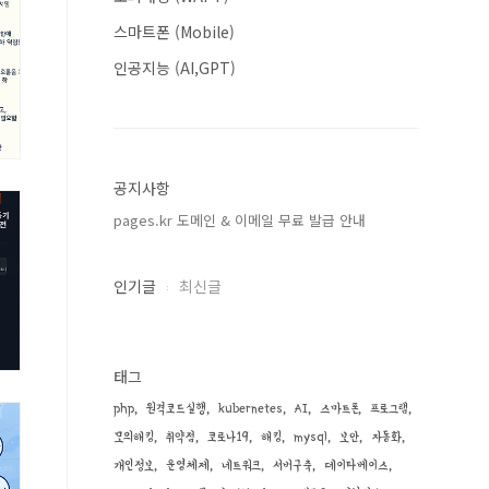
스마트폰 (Mobile)
인공지능 (AI,GPT)
공지사항
pages.kr 도메인 & 이메일 무료 발급 안내
인기글
최신글
태그
php
원격코드실행
kubernetes
AI
스마트폰
프로그램
모의해킹
취약점
코로나19
해킹
mysql
보안
자동화
개인정보
운영체제
네트워크
서버구축
데이타베이스