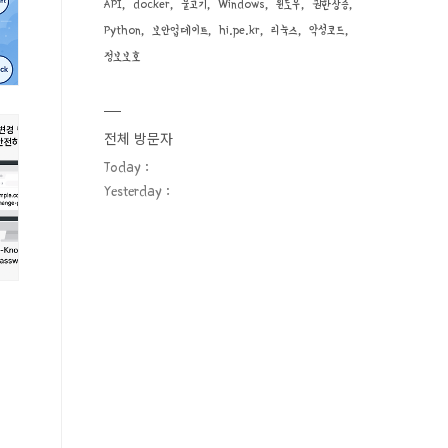
API
docker
물고기
Windows
윈도우
권한상승
Python
보안업데이트
hi.pe.kr
리눅스
악성코드
정보보호
전체 방문자
Today :
Yesterday :