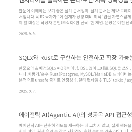
한눈에 이해하는 보기 좋은 설계 문서정의: 설계 문서는 제약·트레
서입니다.목표: 독자가 “이 설계가 상황 대비 최적”임을 자연스럽게
야 할 대상은 작성자 본인)조직화: 한 단락=한 개념. 문장은 이전 
편집: 초안에서 ~30% 축소를 목표. 형용사→측정치(숫자·조건)로
2025. 9. 9.
계산/시뮬레이션은 본문 요지 + 각주, 상세는 부록. 본문 이해는 부
·레드펜 주석·프리리드 문화가 실력을 만듭니다.지속 관리: 승인 후에는 ADR(
SQLx와 Rust로 구현하는 안전하고 확장 가
한줄요약 & 배경SQLx = ORM 아님. DSL 없이 그대로 SQL을 쓰
니다.비동기/순수 Rust(Postgres, MySQL/MariaDB 드라이버는 
본적으로 unsafe 금지로 안정성↑.멀티 런타임 & TLS: tokio / async-st
DB: PostgreSQL / MySQL / MariaDB / SQLite. (MSSQL은
2025. 9. 7.
비문 캐시, 비동기 Row 스트리밍, 중첩 트랜잭션(세이브포인트), An
LISTEN/NOTIFY(..
에이전틱 AI(Agentic AI)의 성공은 API 접
에이전틱 AI는 단순히 정보를 제공하는 데 그치지 않고, 실제 행동을 
회의 예약, 결제 승인 등 작업 지향적인 수행 능력을 갖춘 AI입니다.