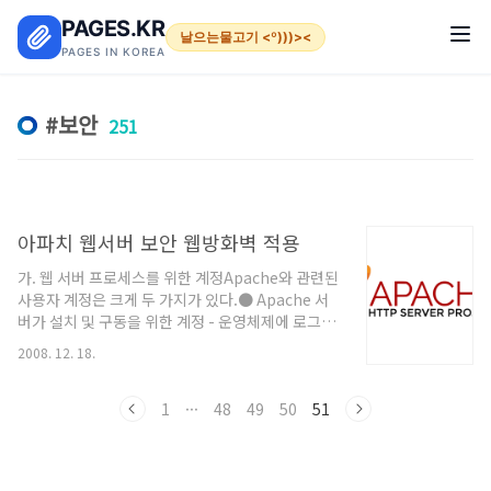
본문 바로가기
PAGES.KR
날으는물고기 <º)))><
PAGES IN KOREA
보안
251
아파치 웹서버 보안 웹방화벽 적용
가. 웹 서버 프로세스를 위한 계정Apache와 관련된
사용자 계정은 크게 두 가지가 있다.● Apache 서
버가 설치 및 구동을 위한 계정 - 운영체제에 로그인
하여 Apache를 설치하고, 웹서버를 시작/종료 시
2008. 12. 18.
키는 계정※ 웹 서비스를 위한 포트로 1024번 미만
포트번호(80 번 포함)를 사용하기 위해서는 이 계정
이 root이어야 한다.● 웹 서버 프로세스를 위한 계
1
···
48
49
50
51
정 - 웹 서버 데몬이 시작된 후 일반사용자의 웹 접속
을 처리하기 하기 위하여 생성되는 프로세스가 사용
하는 계정“웹서버 프로세스 계정”의 경우 반드시 로