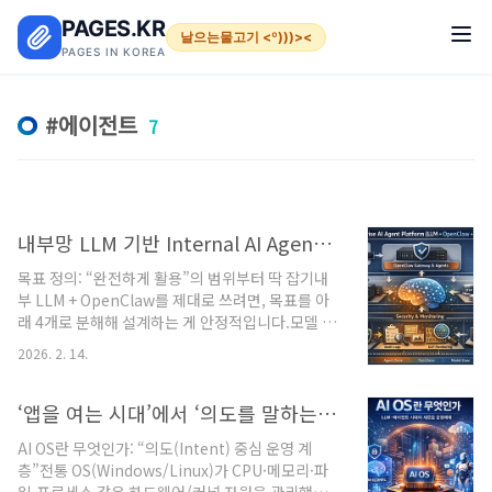
본문 바로가기
PAGES.KR
날으는물고기 <º)))><
PAGES IN KOREA
에이전트
7
내부망 LLM 기반 Internal AI Agent Platform (OpenClaw + MCP) 구축
목표 정의: “완전하게 활용”의 범위부터 딱 잡기내
부 LLM + OpenClaw를 제대로 쓰려면, 목표를 아
래 4개로 분해해 설계하는 게 안정적입니다.모델 계
층: 내부망에서 LLM 추론(서빙) 제공에이전트 계층
2026. 2. 14.
(OpenClaw): 대화/업무흐름/툴 호출/멀티에이전
트 라우팅툴 계층(MCP 서버들): 사내 시스템(티
켓/CMDB/로그/DB/웹자동화/파일) 기능을 표준
‘앱을 여는 시대’에서 ‘의도를 말하는 시대’ LLM이 커널인 AI OS가 시작된다
인터페이스로 제공운영·보안 계층: 권한/감사/네트
AI OS란 무엇인가: “의도(Intent) 중심 운영 계
워크/비밀정보/샌드박스/확장 코드 검증/관측성권
층”전통 OS(Windows/Linux)가 CPU·메모리·파
장 아키텍처(레퍼런스)논리 구성LLM