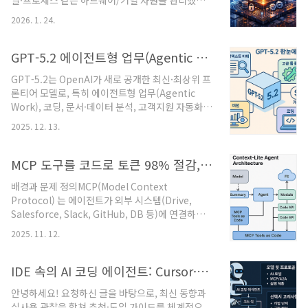
일·프로세스 같은 하드웨어/커널 자원을 관리했다
Inference(내부)선택지 A: Ollama(간편)선택지
면, 요즘 말하는 AI OS는 중심이 바뀝니다.핵심 추
B: vLLM/TGI(고성능/대규모)OpenClaw
2026. 1. 24.
상화가 “프로세스/스레드” → “의도/작업/에이전
Gateway/Agent Workspaces워크스페이스(에
트”로 이동사용자는 “앱 실행”이 아니라 자연어로
이전트 단위) + 인증/라우팅/채널(메신저/웹..
목표(결과)를 지시하고,시스템은 LLM/에이전트가
GPT-5.2 에이전트형 업무(Agentic Work), 데이터 분석 자동화 최적화 모델
도구(툴)·데이터·앱·API를 오케스트레이션해 일을
GPT-5.2는 OpenAI가 새로 공개한 최신·최상위 프
끝냅니다.연구 측면에선 “AIOS: LLM Agent
론티어 모델로, 특히 에이전트형 업무(Agentic
Operating System”이 대표적으로 에이전트를
Work), 코딩, 문서·데이터 분석, 고객지원 자동화
OS의 관리 대상으로 놓고, 커널이 스케줄링/컨텍스
에 최적화된 모델입니다. ChatGPT(유료 플랜)와
트/메모리/스토리지/접근제어를 제공하는 구조를
2025. 12. 13.
OpenAI API(Responses / Chat Completions
제안합니다. 클라우드/엔터프라이즈 관점에선 “AI
/ Batch)에서 사용할 수 있고, 기존 GPT-5·5.1 대
워크로드 운영(모델 배포·관측·비용·가속..
비 성능은 크게 올라가고 비용은 약 40% 비싸진 플
MCP 도구를 코드로 토큰 98% 절감, Anthropic 방식 컨텍스트 오염 제거
래그십 라인이라고 보시면 됩니다.GPT-5.2의 핵심
배경과 문제 정의MCP(Model Context
포지션실제 업무용 에이전트 최적화 모델장기적인
Protocol) 는 에이전트가 외부 시스템(Drive,
멀티스텝 작업(분석 → 계획 수립 → 코드 작성/실
Salesforce, Slack, GitHub, DB 등)에 연결하는
행 → 보고서 작성)을 도구 호출과 결합해서 끝까지
표준 프로토콜입니다. 도구가 늘수록 “도구 정의(스
수행하는 용도에 초점.Notion, Box, Databricks,
2025. 11. 12.
키마/설명)”와 “중간 결과”가 컨텍스트를 잠식해
Hex 같은 SaaS 업체들이 복잡하고 모..
비용·지연이 급증합니다.Anthropic은 “도구를 직
접 호출하지 말고, 도구를 코드 API로 노출한 뒤 모
IDE 속의 AI 코딩 에이전트: Cursor·Cline·Copilot 비교와 권장 조합
델이 코드를 작성·실행”하도록 구조를 바꾸면,
안녕하세요! 요청하신 글을 바탕으로, 최신 동향과
150K → 2K 토큰(≈98.7% 절감) 이 가능하다고 설
실사용 관찰을 합쳐 추천·도입 가이드를 체계적으