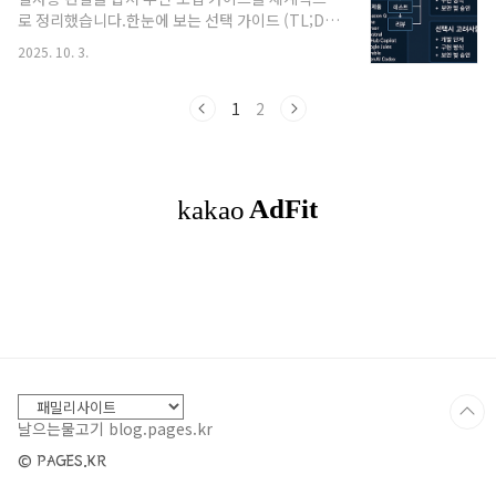
명합니다.왜 느려지고 비싸지는가?도구 정의 오염:
로 정리했습니다.한눈에 보는 선택 가이드 (TL;DR)
수백·수천 개 도구의 스키마/설명이 컨텍스트를 선
깃허브 중심·자동 PR 루프→ GitHub Copilot
점.중간 데이터 왕복: 대용량 결과(예: 5만 토큰 문
2025. 10. 3.
Coding Agent (이슈 할당→VM 구성→드래프트
서)를 모델 컨텍스트로 가져왔다가 다음 도구 호출
PR→인간 승인)AWS 스택·IDE 안에서
파라미터로 다시 밀어 ..
/doc·/test·/review→ Amazon Q Developer
1
2
(에이전트: /dev, /doc, /test, /review,
/transform)VS Code에서 ‘사람-승인-루프’가 확
실한 오픈소스→ Cline (터미널 실행·파일 편집·브
라우저 구동·MCP 툴 확장)VS Code 포크형 통합
IDE + 에이전트→ Cursor (에이전트/매뉴얼/백그
라운드 등 모드, 대규모 코드 편집에 강점) — ..
날으는물고기 blog.pages.kr
© PAGES.KR