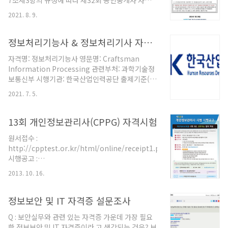
7조제3항의 규정에 따라 제32회 공인중개사 자격
습니다. 능력평가 업무소개 기술자격 취득자의 사후
시험 시행계획을 다음과 같이 공고합니다. 2021년
관리, 기술자격검정 시험문제의 출제ㆍ관리, 기술자
2021. 8. 9.
7월 28일 한국산업인력공단 이 사 장 1. 시험일정 및
격시험 집행 응시절차안내 순서 응시절차 절차안내
장소 가. 시험일정 구 분 인터넷 원서 접수기간 시험
1 원서접수 인터넷접수 (www.Q-net.or.kr) 2 필
시행일 합격자발표 제1,2차시험 동시접수ㆍ시행 정
정보처리기능사 & 정보처리기사 자격증 시험정보
기원서 접수 필기 접수..
기 2021. 8. 9(월) 09:00 ∼ 2021. 8. 13(금)
자격명: 정보처리기능사 영문명: Craftsman
18:00(5일간) ‘21.10.30(토) ‘21.12.1(수) 빈자리
Information Processing 관련부처: 과학기술정
2021. 10. 14(목) 09:00 ～ 2021. 10. 15(금)
보통신부 시행기관: 한국산업인력공단 출제기준(필
18:00(2일간) 나. 시험장소 ○ 원서접수 시 수험자
기) 직무 분야 정보통신 중직무분야 정보기술 자격
가 시험지역 및 시험장소를 직접 선택 ※ 접수인원
2021. 7. 5.
종목 정보처리기능사 적용 기간 2020.1.1.〜
증가로 본인희망 관할 시험장이 ..
2022.12.31. ○ 직무내용 : 정보시스템의 분석, 설
계 결과에 따른 작업을 수행하는 직무로서, 구현, 시
13회 개인정보관리사(CPPG) 자격시험
험, 운영, 유지보수 등에 관한 업무 수행 필기검정방
원서접수 :
법 객관식 문제수 60 시험시간 1시간 필기 과목명
http://cpptest.or.kr/html/online/receipt1.php
문제수 주요항목 세부항목 세세항목 전자계산기일
시행공고 :
반, 패키지활용, PC운영체제, 정보통신일반 60 1.
http://cpptest.or.kr/html/board/notice.php?
컴퓨터 구성 및 논리회로 1. 컴퓨터시스템 구성 1. 하
2013. 10. 16.
table=notice&mode=view&sno=0&search=&field=&cate=&b_idx
드웨어의 기본 2. 소프트웨어의 기본 3. 컴퓨터구조
에 대한 기초 4. 컴퓨터시스템의 ..
정보보안 및 IT 자격증 설문조사
Q : 보안실무와 관련 있는 자격증 가운데 가장 필요
한 정보보안 및 IT 자격증이라 고 생각되는 것은? 보