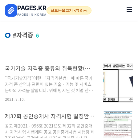
본문 바로가기
PAGES.KR
날으는물고기 <º)))><
PAGES IN KOREA
자격증
6
국가기술 자격증 종류와 취득현황(인기도)
“국가기술자격”이란 「자격기본법」에 따른 국가
자격 중 산업과 관련이 있는 기술ㆍ기능 및 서비스
분야의 자격을 말합니다. 위에 명시된 것 처럼 산업
과 관련이 있는 기술, 기능 위주의 능력검증을 위한
2021. 8. 10.
자격이 되겠습니다. 국가기술자격시험 - 현대 사회
는 자격증시대 이제는 누가 얼마만큼 배웠느냐가 중
요한것이 아니라 능력을 얼마만큼 인정 받느냐가 중
제32회 공인중개사 자격시험 일정안내 및 원서접수
요시 되는 시대입니다. 한국산업인력공단은 국가기
공고 제2021 - 096호 2021년도 제32회 공인중개
술자격검정을 통해 각 개인의 재능과 능력, 그리고
사 자격시험 시행계획 공고 공인중개사법 시행령 제
전문성을 우선으로하는 자격증 시대를 열어가고 있