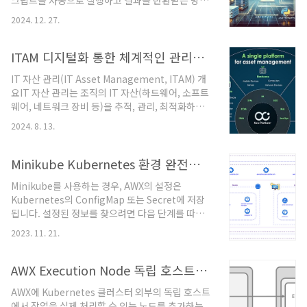
크립트를 자동으로 실행하고 결과를 반환받는 방법
감싼 백엔드툴(Tool) – 서버 내에서 노출되는 실제
입니다. AWX 설정, API 활용, 그리고 Python 스크
기능(예: run_playbook,
2024. 12. 27.
립트를 이용한 구현 예제를 포함합니다.1. AWX 설
list_firewall_policies..
정1.1 프로젝트 생성AWX에서 스크립트를 실행하
려면 먼저 프로젝트를 생성해야 합니다. 프로젝트는
ITAM 디지털화 통한 체계적인 관리로 정확한 최신 자산정보 유지
Ansible 플레이북 또는 스크립트 파일을 저장하는
IT 자산 관리(IT Asset Management, ITAM) 개
Git 리포지토리와 연결됩니다.Git 리포지토리 준비
요IT 자산 관리는 조직의 IT 자산(하드웨어, 소프트
check_server_status.sh 스크립트를 Git 리포지
웨어, 네트워크 장비 등)을 추적, 관리, 최적화하는
토리에 업로드합니다.AWX에서 프로젝트 생성AWX
프로세스입니다. 이를 통해 자산의 상태를 모니터링
에 로그인한 뒤 Projects 메뉴로 이동합니다.+ 버
2024. 8. 13.
하고, 효율적인 자산 사용을 보장하며, 비용을 절감
튼을 눌러 새 프로젝트를 생성하고, 프로젝트 이름
하고, 보안 리스크를 줄이는 것이 목표입니다.
과 SCM Type(Git)을..
Linux 환경에서는 다양한 도구와 스크립트를 활용
Minikube Kubernetes 환경 완전한 백업과 복구 (AWX 서비스 스냅샷)
하여 ITAM을 자동화할 수 있습니다.ITAM 도구들
Minikube를 사용하는 경우, AWX의 설정은
Snipe-IT설명: 오픈 소스 IT 자산 관리 소프트웨어
Kubernetes의 ConfigMap 또는 Secret에 저장
로, 하드웨어와 소프트웨어 자산을 추적할 수 있습
됩니다. 설정된 정보를 찾으려면 다음 단계를 따르
니다.기능: 자산 등록, 체크아웃, 감가상각 계산, 라
실 수 있습니다. Kubernetes ConfigMap 또는
이선스 관리 등.설치 및 사용법# Docker 설치 예시
2023. 11. 21.
Secret 찾기 AWX의 설정은 일반적으로
docker run -d --name snipeit \ -e
Kubernetes ConfigMap 또는 Secret에 저장됩
MYSQL_RO..
니다. 해당 ConfigMap 또는 Secret를 확인하기 위
AWX Execution Node 독립 호스트로 분리 및 확장 분산처리
해 다음 명령을 사용할 수 있습니다. kubectl get
AWX에 Kubernetes 클러스터 외부의 독립 호스트
configmap -n # ConfigMap 확인 kubectl get
에서 작업을 실제 처리할 수 있는 노드를 추가하는