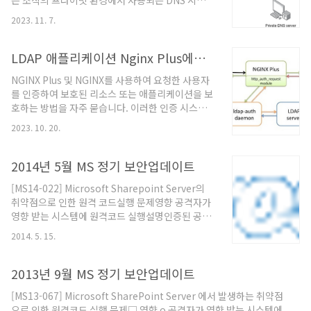
는 조직의 프라이빗 환경에서 사용되는 DNS 시스템
과 특징신뢰할 수 있는 네트워크는 없다비온드코프
입니다. Private DNS는 주로 조직의 내부 네트워크
모델에서는 내부 네트워크와 외부 네트워크 간의 경
2023. 11. 7.
에서 사용되며, 이를 통해 해당 조직은 자체 도메인
계를 허물고, 모든 요청에 대해 동일한 수준의 검증
네임 서비스를 설정하고 관리할 수 있습니다. 아래
을 수행합니다.사용자 및 기기 기반의..
에서 Private DNS의 목적과 필요성에 대해 설명하
LDAP 애플리케이션 Nginx Plus에서 사용자 인증하기
겠습니다. 내부 네트워크에서 도메인 이름 해결
NGINX Plus 및 NGINX를 사용하여 요청한 사용자
Private DNS의 주요 목적은 내부 네트워크에서 도
를 인증하여 보호된 리소스 또는 애플리케이션을 보
메인 이름을 IP 주소로 해석하는 데 사용됩니다. 이
호하는 방법을 자주 묻습니다. 이러한 인증 시스템
것은 내부 서버, 장치 또는 리소스에 쉽게 액세스하
의 참조 구현을 GitHub의 NGINX 리포지토리에서
기 위해 필요합니다. 예를 들어, 내부 웹 서버, 데이
2023. 10. 20.
사용할 수 있습니다. LDAP의 구현 작동 방식, 설치
터베이스 서버, 프린터, 파일 공유 서버 등은 각각 고
방법 및 자체 인증 시스템의 모델로 사용하는 방법
유한 도메인 이름을..
에 대해 설명합니다. 참고: 이 참조 구현은 프로덕션
2014년 5월 MS 정기 보안업데이트
용도가 아니라 자체 구현을 위한 모델로만 사용됩니
[MS14-022] Microsoft Sharepoint Server의
다. 읽기 쉽도록 이 포스트에서는 NGINX Plus를 사
취약점으로 인한 원격 코드실행 문제영향 공격자가
용하지만 해당 구현은 NGINX Open Source에서
영향 받는 시스템에 원격코드 실행설명인증된 공격
도 작동합니다. 목차 참조 구현에서 LDAP 인증이
자가 대상 Sharepoint 서버에 특수하게 조작된 페
작동하는 방식 LDAP 구성 요소 설치 참조 구현 구
2014. 5. 15.
이지를 보내는 경우 원격 코드실행이 허용될 수 있
성 3-1. LDAP 서버 설정 3-2. Backend Daemon
는 취약점이 존재관련취약점 :Sharepoint 페이지
의 IP 주소 ..
콘텐츠 취약점 – (CVE-2014-0251)Sharepoint
2013년 9월 MS 정기 보안업데이트
XSS 취약점 – (CVE-2014-1754)웹 응용 프로그램
[MS13-067] Microsoft SharePoint Server 에서 발생하는 취약점
페이지 콘텐츠 취약점 – (CVE-2014-1813)영향 :
으로 인한 원격코드 실행 문제□ 영향 o 공격자가 영향 받는 시스템에