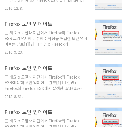
□ 설명 o Firefox, Firefox ESR 및 Thunderbird
원)Chromium, Firefox, WebKit(=Safari 엔진
에서 발생한 SVG 애니메이션 원격 코드 실행 취약
까지 완전 지원)멀티 브라우저 지원제한적완전한 지
2016. 12. 8.
점(CVE-2016-9079) □ 영향을 받는 제품 및 버전
원자동화 안정성상대적으로 낮음더 안정적 (항상
제품명영향 받는 버전해결 버전Firefox50.0.2 이
waitFor 없이도 ..
전 버전50.0.2Firefox ESR45.5.1 이전 버전
Firefox 보안 업데이트
45.5.1Thunderbird45.5.1 이전 버전45.5.1 □
□ 개요 o 모질라 재단에서 Firefox와 Firefox
해결 방안 o Firefox를 실행하여 메뉴버튼을 클릭
ESR 브라우저의 다수의 취약점을 해결한 보안 업데
하고, 도움말 클릭 후 “Firfox” 정보 선택 o Firefox
이트를 발표[1][2] □ 설명 o Firefox의
정보 창이 열리면 자동으로 업데이트를 확인하고 새
nsBMPEncder::AddImageFrame에서 발생하
버전 다운로드 o 다운로드가 완료되고 설치 준비가
2016. 9. 23.
는 Heap buffer overflow 취약점(CVE-2016-
완..
5278) 외 19건 □ 해결 시스템 o 영향 받는 제품 및
버전제품명영향 받는 버전해결 버전Firefox49.0
Firefox 보안 업데이트
이전버전49.0Firefox ESR(Extended Support
□ 개요 o 모질라 재단에서 Firefox와 Firefox
Release)45.4 이전버전45.4 □ 해결 방안 o
ESR에 대해 보안 업데이트 발표[1] □ 설명 o
Firefox를 실행하여 메뉴버튼을 클릭하고, 도움말
Firefox와 Firefox ESR에서 발생한 UAF(Use-
클릭 후 “Firefox 정보” 선택 o Firefox 정보 창이
After-Free) 취약점 (CVE-2015-4497) o Firefox
열리면 자동으로 업데이트를 확인하고 새버전 다운
2015. 8. 31.
와 Firefox ESR의 Add-on 기능에서 발생한 보안
로드 o 다운로드가 완료되..
우회 취약점 (CVE-2015-4498) □ 해당 시스템 o
영향 받는 제품 및 버전제품명영향 받는 버전해결
Firefox 보안 업데이트
버전Firefox40.0.3 이전버전40.0.3Firefox
□ 개요 o 모질라 재단에서 Firefox와 Firefox
ESR(Extended Support Release)38.2.1 이전
ESR에 대해 보안 업데이트 발표[1] □ 설명 o