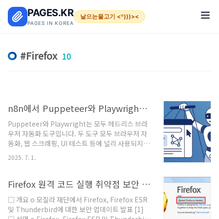
본문 바로가기
PAGES.KR
날으는물고기 <º)))><
PAGES IN KOREA
Firefox
10
n8n에서 Puppeteer와 Playwright 헤드리스 브라우저 자동화 도구
Puppeteer와 Playwright는 모두 헤드리스 브라
우저 자동화 도구입니다. 두 도구 모두 브라우저 자
동화, 웹 스크래핑, UI 테스트 등에 널리 사용되지
만, 목적과 철학, 기능에서 차이가 있습니다. n8n에
2025. 7. 1.
서는 보통 Puppeteer를 사용하지만, 두 도구의 차
이를 알면 장단점을 더 잘 활용할 수 있습니
다.Puppeteer와 Playwright의 차이점 정리 항목
Firefox 원격 코드 실행 취약점 보안 업데이트
Puppeteer Playwright 개발사
□ 개요 o 모질라 재단에서 Firefox, Firefox ESR
GoogleMicrosoft지원 브라우저Chromium
및 Thunderbird에 대한 보안 업데이트 발표 [1]
(Chrome, Edge), Firefox (일부 지