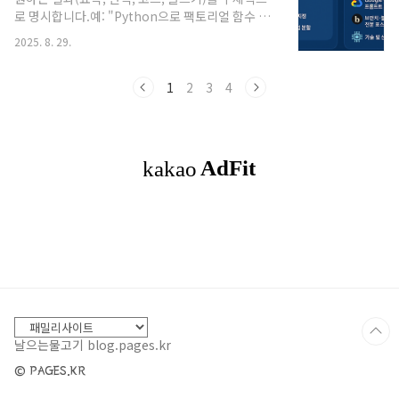
영될 가능성이 큽니다.OpenAI — “2028 완전 자동
로 명시합니다.예: "Python으로 팩토리얼 함수 작
화 연구원”샘 알트만이 2028년까지 AI가 스스로 연
성해줘."컨텍스트 제공모델이 더 정밀한 답변을 하
구하는 시스템을 만들겠다고 발표했습니다.동시에
2025. 8. 29.
도록 배경과 상황을 설명합니다.예: "보안팀 내부 사
안전 추론 모델 gpt-oss-safeguard(20B·120B
용자 교육용으로, 초보자도 이해할 수 있게 설명해
규모)를 공..
줘."예시 활용 (One-shot / Few-shot)원하는 입
1
2
3
4
력과 출력을 프롬프트에 직접 포함해 안내합니다.
예: "입력: 5 → 출력: 25 (제곱), 입력: 7 → 출력:
49"출력 형식 지정목록, 표, 마크다운 등 원하는 결
과 형식을 정하면 일관성이 높아집니다.예: "결과를
표 형식으로 정리해줘."복잡한 작업 분할큰 문제를
단계별로 나눠 질문합니다.예: "먼저 아키텍처를 설
명하고, 이후 보안 점검 포인트..
날으는물고기 blog.pages.kr
© PAGES.KR