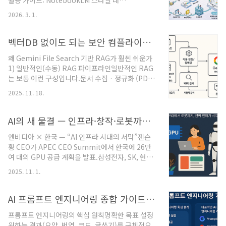
활용 가이드: NotebookLM 스타일 대
라 다음 구조입니다.Multi-Agent 시스템Multi-
Keep+Skills 모듈화 — 설계·운영·보안까지”읽기
LLM 협업자동 실행 파이프라인에이전트 구조각 AI
2026. 3. 1.
쉬운 구조와 실무 적용 가능한 구성요소(프롬프트,
는 역할을 나눠 수행합니다.Architect → 설계
API 예시, 운영·보안 체크리스트, 정책 템플릿)를
Executor → 코드 생성Reviewer →..
설명합니다.핵심요약 (한줄요약)NotebookLM 스
벡터DB 없이도 되는 보안 컴플라이언스 RAG: Gemini File Search 활용법
타일은 템플릿·배치 중심으로 일괄 산출물을 빠르
왜 Gemini File Search 기반 RAG가 훨씬 쉬운가
게 만들어낼 때 유리합니다.Keep+Skills 방식은 작
1) 일반적인(수동) RAG 파이프라인일반적인 RAG
은 재사용 가능한 스킬을 모듈화하여 유연하게 조합
는 보통 이런 구성입니다.문서 수집 · 정규화 (PDF
하는 방식으로, 확장성·재사용성·거버넌스 관리에
→ 텍스트 추출)청킹 로직 설계 (문단/조문 기준 분
유리합니다.보안 관점에서는 입력 통제(PII 차단),
2025. 11. 18.
할, 길이/오버랩 튜닝)임베딩 모델 선택 및 임베딩
중개서버 아키텍처, 로그·감사, 사람 검토 정책을 반
생성벡터 DB 설치/운영 (Postgres+pgvector,
드시 적용해야 합니다.개념·구성..
Pinecone, Weaviate, ES 등)검색 쿼리 작성
AI의 새 물결 — 인프라·창작·로봇까지 진화한 한 주 정리
(kNN, 필터, 랭킹 등)검색 결과를 모델 프롬프트에
엔비디아 × 한국 — “AI 인프라 시대의 서막”젠슨
주입하는 래퍼 코드 작성추후 문서 추가/수정/삭제
황 CEO가 APEC CEO Summit에서 한국에 26만
시 인덱스 동기화, 재임베딩 등 관리특히 국가 법령·
여 대의 GPU 공급 계획을 발표.삼성전자, SK, 현대
내부 규정 같이 계속 개정·갱신되는 문서는 “버전
차 등과의 협력으로 국가 단위 AI 인프라 구축이 본
관리 + 인덱스 재생성 + 운영 서버 안전성”까지 고
2025. 11. 1.
격화됩니다.정부와 기업이 함께 AI 데이터센터·전
민해야 해서 보안팀 입장에선 운영 리스크가 커집니
력·인재를 묶은 주권형(Sovereign) AI 전략을 강
다.2) ..
화하는 모습입니다.👉 핵심 의미한국이 글로벌 AI
AI 프롬프트 엔지니어링 종합 가이드: ChatGPT·Claude·Gemini·LLaMA·Mistral
생태계의 ‘훈련 허브’로 부상.앞으로 더 많은 초대형
프롬프트 엔지니어링의 핵심 원칙명확한 목표 설정
모델과 맞춤형 AI 서비스가 국내에서 직접 학습·운
원하는 결과(요약, 번역, 코드, 글쓰기)를 구체적으