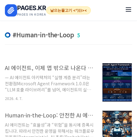
본문 바로가기
PAGES.KR
날으는물고기 <º)))><
PAGES IN KOREA
Human-in-the-Loop
5
AI 에이전트, 이제 앱 밖으로 나온다 — Microsoft Agent Framework 1.0
— AI 에이전트 아키텍처의 “실행 계층 분리”라는
전환점Microsoft Agent Framework 1.0.0은
“LLM 호출 라이브러리”를 넘어, 에이전트의 실행·
상태·통제를 앱에서 분리하는 독립적인 실행 계층
2026. 4. 7.
(Agent Runtime Layer)을 표준화한 첫 번째 안
정 버전이다.단순 업그레이드가 아닌 ‘패러다임 전
환’기존 AI 애플리케이션 구조는 다음과 같았습니
Human-in-the-Loop: 안전한 AI 에이전트 자동화와 인간 검증 설계 원칙
다.앱(UI/API) → LLM 호출 → 결과 처리또는
AI 에이전트는 “효율성”과 “위험”을 동시에 증폭시
AutoGen / Semantic Kernel 기반앱 → Agent
킵니다. 따라서 안전한 운영을 위해서는 워크플로우
(내장) → LLM + Tools하지만 이번 릴리스의 핵심