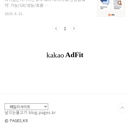
레이어실제 일을 하는 영역: DB, Vault,
약: 기능/UX/성능/호환
Kubernetes, Wazuh, SIEM, 사내 API, n8n 워크
성/Deprecated·Breaking 여부보안 영향 & 가이
플로우 등보안/운영 거버넌스 레이어인증/인가, 로
2025. 8. 21.
드: 권한/자격증명/네트워크/로그·감사 항목/우회
그, 모니터링, 승인(approval), 롤백, ..
가능성운영 영향 범위: 영향받는 노드/워크플로우/
크레덴셜/환경변수/플러그인적용 방법(스테이징
1
→프로덕션)Docker/Helm/패키지별 업그레이드
명령어마이그레이션 절차(백업, 호환성/회귀 테스
트, 롤백 플랜)실전 활용 예제UI 단계(스크린 필드
값/표현식)예시 워크플로우 JSON(바로 Import 가
능)API/CLI 사용 패턴(있다면)운영 점검 체크리스
트: 사전·사후 테스트, 모니터링(KPIs, 로그 키워
드), 알림유사 기능/대안 비교: 기존 방법과의 트레
이드오프자주 ..
날으는물고기 blog.pages.kr
© PAGES.KR