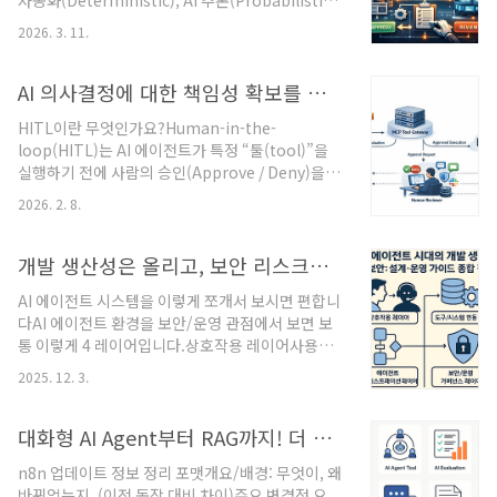
자동화(Deterministic), AI 추론(Probabilistic),
은 Agent를 앱 내부 로직에서 분리하는 것입니다.
사람의 검증(Human-in-the-loop) 이 세 축을 결
새 구조앱(UI/API) ↓Agent / Workflow (독립 실
2026. 3. 11.
합해야 합니다. 또한 권한·감사·검증·모니터링이
행 계층) ↓Session / Mi..
설계 초기에 반영되어야 합니다.AI Agent 운영 아
키텍처 (Enterprise reference architecture)구
AI 의사결정에 대한 책임성 확보를 위한 Human-in-the-Loop HITL 설계
성 요소 (상위 레벨)외부 트리거 레이어:
HITL이란 무엇인가요?Human-in-the-
Webhook, 메시지 큐, 스케줄러, SIEM 알람 등
loop(HITL)는 AI 에이전트가 특정 “툴(tool)”을
Orchestration 레이어: Workflow 엔진 (n8n,
실행하기 전에 사람의 승인(Approve / Deny)을 반
Airflow, Argo Workflows 등)AI 추론 레이어:
드시 거치도록 하는 통제 구조입니다.즉,AI가 혼자
LLM / ML 모델 (내부 모델 또는 외부 API)Tooling
2026. 2. 8.
마음대로 실행하지 못하게 하고사람이 의사결정의
/ ..
최종 관문(Gatekeeper) 역할을 하도록 만드는 방
식입니다.특히 n8n, AI Agent, MCP, Agentic
개발 생산성은 올리고, 보안 리스크는 줄이는 AI 에이전트 설계 전략
Workflow 환경에서 AI가 아래와 같은 위험한 액션
AI 에이전트 시스템을 이렇게 쪼개서 보시면 편합니
을 수행할 때 매우 중요합니다.메시지 발송데이터
다AI 에이전트 환경을 보안/운영 관점에서 보면 보
수정 / 삭제외부 시스템 연동비용 발생 작업왜 HITL
통 이렇게 4 레이어입니다.상호작용 레이어사용자,
이 필요한가? (배경 & 문제의식)기존 AI 자동화의
다른 서비스, 스케줄러(n8n, 크론 등)와 만나는 인
구조적 한계AI Agent는 기본적으로컨텍스트 오해
2025. 12. 3.
터페이스예: Slack Bot, Webhook Endpoint,
가능프롬프트 인젝션 영향권한 범위 오판비가역 작
CLI, 배치 잡에이전트 오케스트레이션 레이어LLM
업(undo 불가..
호출, 프롬프트, 메모리(State), 도구 선택, 재시도,
대화형 AI Agent부터 RAG까지! 더 똑똑해진 n8n으로 확장하는 AI 자동화
피드백 루프 등예: LangChain, Semantic
n8n 업데이트 정보 정리 포맷개요/배경: 무엇이, 왜
Kernel, ADK, MCP 기반 툴 호출도구/시스템 연동
바뀌었는지. (이전 동작 대비 차이)주요 변경점 요