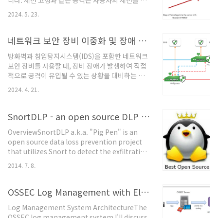
니다. 세션 고정과 같은 공격은 사용자의 세션을 탈
행된 모든 SQL 쿼리가 기록되므로, 정기적으로 분
취하여 민감한 정보에 접근하거나 권한을 부여받지
석하여 의심스러운 쿼리 패턴을 찾아내는 것이 중요
2024. 5. 23.
않은 행동을 할 수 있게 합니다. 이를 방지하기 위해,
합니다.응용 프로그램 로그 분석: 애플리케이션에서
다음과 같은 배경 지식과 대응 방안, 그리고 유사 위
실행되는 쿼리와 관련된 로그를 분석하여 의심스러
험의 모니터링 및 관리 전략을 제시합니다.배경 내
네트워크 보안 장비 이중화 및 장애 바이패스 대응, 애플리케이션 보안
운 활동을..
용세션 고정 공격은 공격자가 임의의 세션 ID를 생
방화벽과 침입탐지시스템(IDS)을 포함한 네트워크
성하거나 선택하여 사용자에게 강제로 사용하게 만
보안 장비를 사용할 때, 장비 장애가 발생하여 직접
든 후, 사용자가 해당 세션 ID로 인증 절차를 완료하
적으로 공격이 유입될 수 있는 상황을 대비하는 것
면 공격자가 해당 세션을 탈취하는 공격입니다. 공
은 매우 중요합니다. 일반적인 방화벽(FW) 및 IDS
격자는 이를 통해 사용자의 인증된 세션을 제어할
2024. 4. 21.
의 이중화 구성은 장애 발생 시에도 보안을 유지하
수 있게 됩니다. 이 공격의 핵심은 웹 애플리케이션
기 위한 핵심 전략입니다. 네트워크 및 애플리케이
의 세션 관리 취약점을 이용하는 것입니다.대응 방
션 보안에 보다 포괄적인 내용을 정리해보겠습니다.
SnortDLP - an open source DLP solution utilizing snort
안1. 세션 관리 ..
네트워크 보안 구성 및 장애 대응 네트워크 보안 장
OverviewSnortDLP a.k.a. "Pig Pen" is an
비 이중화: 중요 보안 장비(UTM, NGFW, FW, IDS)
open source data loss prevention project
의 이중화를 통해, 하나의 장비에 장애가 발생했을
that utilizes Snort to detect the exfiltration
때 다른 장비가 자동으로 서비스를 이어받아 고가용
of sensitive data.FeaturesWeb based
성을 보장합니다. 자동 장애 복구(Automatic
2014. 7. 8.
applicationWritten in PHP and utilizes a
Failover), 부하 분산(Load Balancing), 상태 동
MySQL backend for cross operating system
기화(State Synchroni..
portabilityAdministrative login to protect
OSSEC Log Management with Elasticsearch
unauthorized accessDetermines a unique
Log Management System ArchitectureThe
fingerprint forfree textindividual
OSSEC log management system I’ll discuss