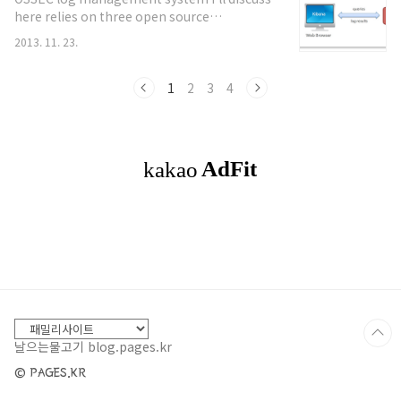
documentseach document in a reposit..
here relies on three open source
technologies, in addition to
2013. 11. 23.
OSSEC:Logstash – Parses and stores syslog
data to ElasticsearchElasticsearch -
General purpose indexing and data storage
1
2
3
4
systemKibana – User interface that comes
with ElasticSearchLogstash is configured
to receive OSSEC syslog output then parse
it and forwa..
날으는물고기 blog.pages.kr
© PAGES.KR